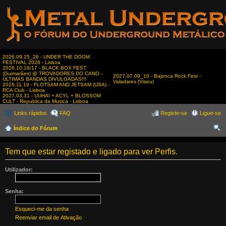
2026.09.25_26 - UNDER THE DOOM
FESTIVAL 2026 - Lisboa
2026.10.16/17 - BLACK BOX FEST
(Guimarães) @ TROVADORES DO CANO -
2027.07.09_10 - Bajonca Rock Fest -
ÚLTIMAS BANDAS DIVULGADAS!!!
Valadares (Viseu)
2026.11.19 - FLOTSAM AND JETSAM (USA) -
RCA Club - Lisboa
2027.03.31 - UUHAI + ACYL + BLOSSOM
CULT - Republica da Musica - Lisboa
Links rápidos
FAQ
Registe-se
Ligue-se
Índice do Fórum
es
Tem que estar registado e ligado para ver Perfis.
qui
sar
Utilizador:
Senha:
Esqueci-me da senha
Reenviar email de Ativação