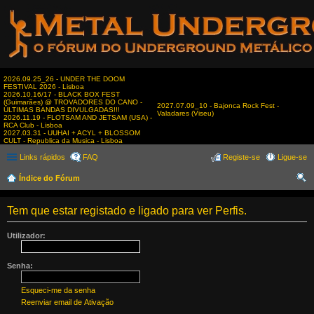
2026.09.25_26 - UNDER THE DOOM
FESTIVAL 2026 - Lisboa
2026.10.16/17 - BLACK BOX FEST
(Guimarães) @ TROVADORES DO CANO -
2027.07.09_10 - Bajonca Rock Fest -
ÚLTIMAS BANDAS DIVULGADAS!!!
Valadares (Viseu)
2026.11.19 - FLOTSAM AND JETSAM (USA) -
RCA Club - Lisboa
2027.03.31 - UUHAI + ACYL + BLOSSOM
CULT - Republica da Musica - Lisboa
Links rápidos
FAQ
Registe-se
Ligue-se
Índice do Fórum
es
Tem que estar registado e ligado para ver Perfis.
qui
sar
Utilizador:
Senha:
Esqueci-me da senha
Reenviar email de Ativação