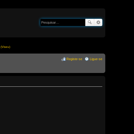
(Viseu)
Registe-se
Ligue-se