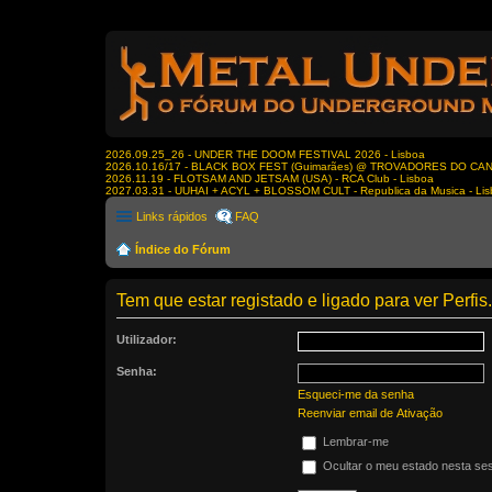
2026.09.25_26 - UNDER THE DOOM FESTIVAL 2026 - Lisboa
2026.10.16/17 - BLACK BOX FEST (Guimarães) @ TROVADORES DO CA
2026.11.19 - FLOTSAM AND JETSAM (USA) - RCA Club - Lisboa
2027.03.31 - UUHAI + ACYL + BLOSSOM CULT - Republica da Musica - Li
Links rápidos
FAQ
Índice do Fórum
Tem que estar registado e ligado para ver Perfis.
Utilizador:
Senha:
Esqueci-me da senha
Reenviar email de Ativação
Lembrar-me
Ocultar o meu estado nesta se