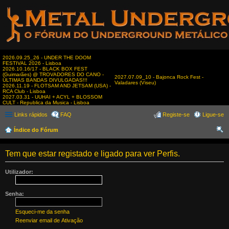
2026.09.25_26 - UNDER THE DOOM
FESTIVAL 2026 - Lisboa
2026.10.16/17 - BLACK BOX FEST
(Guimarães) @ TROVADORES DO CANO -
2027.07.09_10 - Bajonca Rock Fest -
ÚLTIMAS BANDAS DIVULGADAS!!!
Valadares (Viseu)
2026.11.19 - FLOTSAM AND JETSAM (USA) -
RCA Club - Lisboa
2027.03.31 - UUHAI + ACYL + BLOSSOM
CULT - Republica da Musica - Lisboa
Links rápidos
FAQ
Registe-se
Ligue-se
Índice do Fórum
es
Tem que estar registado e ligado para ver Perfis.
qui
sar
Utilizador:
Senha:
Esqueci-me da senha
Reenviar email de Ativação