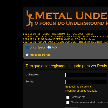
2026.09.25_26 - UNDER THE DOOM FESTIVAL 2026 - Lisboa
2026.10.16/17 - BLACK BOX FEST (Guimarães) @ TROVADORES DO CA
2026.11.19 - FLOTSAM AND JETSAM (USA) - RCA Club - Lisboa
2027.03.31 - UUHAI + ACYL + BLOSSOM CULT - Republica da Musica - Li
Links rápidos
FAQ
Índice do Fórum
Tem que estar registado e ligado para ver Perfis.
Utilizador:
Senha:
Esqueci-me da senha
Reenviar email de Ativação
Lembrar-me
Ocultar o meu estado nesta se