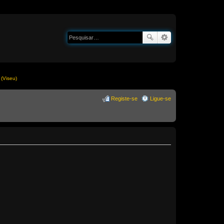
(Viseu)
Registe-se
Ligue-se