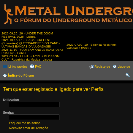
2026.09.25_26 - UNDER THE DOOM
FESTIVAL 2026 - Lisboa
2026.10.16/17 - BLACK BOX FEST
(Guimarães) @ TROVADORES DO CANO -
2027.07.09_10 - Bajonca Rock Fest -
ÚLTIMAS BANDAS DIVULGADAS!!!
Valadares (Viseu)
2026.11.19 - FLOTSAM AND JETSAM (USA) -
RCA Club - Lisboa
2027.03.31 - UUHAI + ACYL + BLOSSOM
CULT - Republica da Musica - Lisboa
Links rápidos
FAQ
Registe-se
Ligue-se
Índice do Fórum
es
Tem que estar registado e ligado para ver Perfis.
qui
sar
Utilizador:
Senha:
Esqueci-me da senha
Reenviar email de Ativação