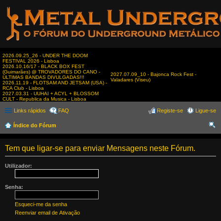
2026.09.25_26 - UNDER THE DOOM
FESTIVAL 2026 - Lisboa
2026.10.16/17 - BLACK BOX FEST
(Guimarães) @ TROVADORES DO CANO -
2027.07.09_10 - Bajonca Rock Fest -
ÚLTIMAS BANDAS DIVULGADAS!!!
Valadares (Viseu)
2026.11.19 - FLOTSAM AND JETSAM (USA) -
RCA Club - Lisboa
2027.03.31 - UUHAI + ACYL + BLOSSOM
CULT - Republica da Musica - Lisboa
Links rápidos
FAQ
Registe-se
Ligue-se
Índice do Fórum
es
Tem que ligar-se para enviar Mensagens neste Fórum.
qui
sar
Utilizador:
Senha:
Esqueci-me da senha
Reenviar email de Ativação