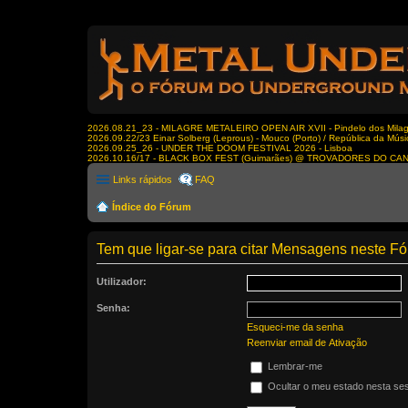
2026.08.21_23 - MILAGRE METALEIRO OPEN AIR XVII - Pindelo dos Milagr
2026.09.22/23 Einar Solberg (Leprous) - Mouco (Porto) / República da Músi
2026.09.25_26 - UNDER THE DOOM FESTIVAL 2026 - Lisboa
2026.10.16/17 - BLACK BOX FEST (Guimarães) @ TROVADORES DO CA
Links rápidos
FAQ
Índice do Fórum
Tem que ligar-se para citar Mensagens neste F
Utilizador:
Senha:
Esqueci-me da senha
Reenviar email de Ativação
Lembrar-me
Ocultar o meu estado nesta se