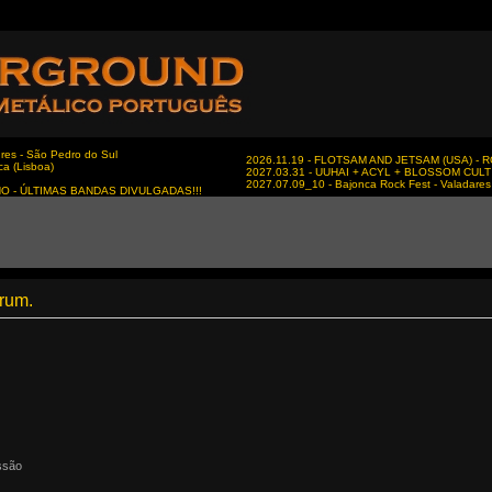
es - São Pedro do Sul
2026.11.19 - FLOTSAM AND JETSAM (USA) - RC
ca (Lisboa)
2027.03.31 - UUHAI + ACYL + BLOSSOM CULT - 
2027.07.09_10 - Bajonca Rock Fest - Valadares 
NO - ÚLTIMAS BANDAS DIVULGADAS!!!
órum.
ssão