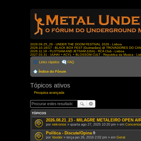
2026.09.25_26 - UNDER THE DOOM FESTIVAL 2026 - Lisboa
2026.10.16/17 - BLACK BOX FEST (Guimarães) @ TROVADORES DO CA
2026.11.19 - FLOTSAM AND JETSAM (USA) - RCA Club - Lisboa
2027.03.31 - UUHAI + ACYL + BLOSSOM CULT - Republica da Musica - Li
Links rápidos
FAQ
Índice do Fórum
Tópicos ativos
Pesquisa avançada
TÓPICOS
2026.08.21_23 - MILAGRE METALEIRO OPEN AIR X
por
nekronos
» quarta ago 27, 2025 10:20 pm » em
Concertos
Política - Discute/Opina
A
por
Vooder
» terça jan 26, 2016 2:02 pm » em
Geral
n