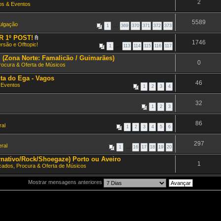
2
os & Eventos
5589
vulgação
1
…
369
370
371
372
373
ER 1º POST!
1746
A
rsão e Offtopic!
1
…
113
114
115
116
117
n
e
l (Zona Norte: Famalicão / Guimarães)
x
0
Procura & Oferta de Músicos
o
(
ta do Ega - Vagos
s
46
)
 Eventos
1
2
3
4
32
1
2
3
86
ral
1
2
3
4
5
6
297
ral
1
…
16
17
18
19
20
ernativo/Rock/Shoegaze) Porto ou Aveiro
1
icados, Procura & Oferta de Músicos
Mostrar mensagens anteriores