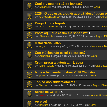
e
Qual o vosso top 10 de bandas?
x
por
Midgard
» segunda set 15, 2008 3:02 pm » em
Geral
o
(
2026 - O que estás a ouvir agora? Identifiquem o
s
)
por
GoncaloBCunha
» quinta jan 01, 2026 6:38 pm » em
Geral
Pingo Tinto - Ingrata
por
João Francisco
» quinta ago 06, 2026 12:33 am » em
Band
Posta aqui que assim ele sobe? wtf.
A
por
Alvin Karpis
» sexta mar 26, 2010 3:22 pm » em
Jogos, Di
n
e
Metal News - 2026
x
por
abyssum
» sexta jan 16, 2026 7:08 pm » em
Notícias & R
o
(
Que música não te sai da cabeça?
s
)
por
Adsartha
» terça out 18, 2005 9:26 am » em
Geral
Orum procura baterista – Lisboa
por
Mike_Vulture
» quinta jul 09, 2026 6:54 pm » em
Classific
bilhete hammerfall lisboa 21.01.26 gratis
por
porod
» quarta jan 21, 2026 12:57 am » em
Geral
Tópico dos aniversariantes
A
por
Wisdoom
» quarta fev 13, 2008 4:36 pm » em
Jogos, Diver
n
e
Séries de Culto II
x
A
por
raxx7
» quarta dez 02, 2009 9:57 pm » em
Críticas & Div
o
n
(
e
Ao vivo!
s
x
)
por
pantufa
» sexta jan 10, 2014 7:53 pm » em
Geral
o