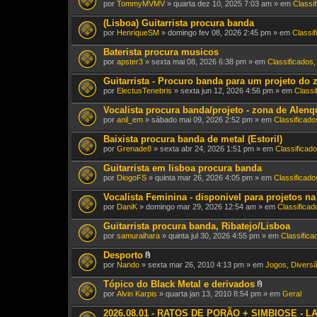
por
TommyMVMV
» quarta dez 10, 2025 7:03 am » em
Classi
(Lisboa) Guitarrista procura banda
por
HenriqueSM
» domingo fev 08, 2026 2:45 pm » em
Classi
Baterista procura musicos
por
apster3
» sexta mai 08, 2026 6:38 pm » em
Classificados
Guitarrista - Procuro banda para um projeto do z
por
ElectusTenebris
» sexta jun 12, 2026 4:56 pm » em
Classi
Vocalista procura banda/projeto - zona de Alenq
por
anil_em
» sábado mai 09, 2026 2:52 pm » em
Classificado
Baixista procura banda de metal (Estoril)
por
Grenade8
» sexta abr 24, 2026 1:51 pm » em
Classificad
Guitarrista em lisboa procura banda
por
DiogoFS
» quinta mar 26, 2026 4:05 pm » em
Classificado
Vocalista Feminina - disponivel para projetos n
por
DaniK
» domingo mar 29, 2026 12:54 am » em
Classificad
Guitarrista procura banda, Ribatejo/Lisboa
por
samuraihara
» quinta jul 30, 2026 4:55 pm » em
Classifica
Desporto
A
por
Nando
» sexta mar 26, 2010 4:13 pm » em
Jogos, Diversã
n
e
Tópico do Black Metal e derivados
x
A
por
Alvin Karpis
» quarta jan 13, 2010 8:54 pm » em
Geral
o
n
(
e
2026.08.01 - RATOS DE PORÃO + SIMBIOSE - LAV
s
x