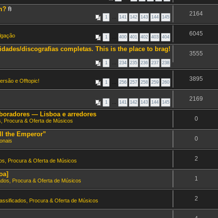
am?
2164
A
1
…
141
142
143
144
145
n
e
x
6045
ulgação
o
1
…
400
401
402
403
404
(
dades/discografias completas. This is the place to brag!
s
3555
)
1
…
234
235
236
237
238
3895
ersão e Offtopic!
1
…
256
257
258
259
260
2169
1
…
141
142
143
144
145
aboradores — Lisboa e arredores
0
s, Procura & Oferta de Músicos
ll the Emperor”
0
onais
2
dos, Procura & Oferta de Músicos
oa]
1
ados, Procura & Oferta de Músicos
2
assificados, Procura & Oferta de Músicos