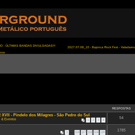
NO - ÚLTIMAS BANDAS DIVULGADAS!!!
2027.07.09_10 - Bajonca Rock Fest - Valadares 
sboa
RESPOSTAS
VII - Pindelo dos Milagres - São Pedro do Sul
54
 & Eventos
1
2
3
4
1785
1
…
116
117
118
119
120