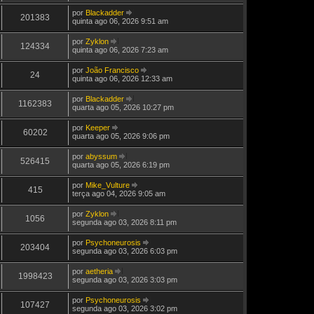
ú
j
por
Blackadder
l
a
201383
V
quinta ago 06, 2026 9:51 am
t
a
e
i
ú
j
m
por
Zyklon
l
a
124334
a
V
quinta ago 06, 2026 7:23 am
t
a
M
e
i
ú
e
j
m
por
João Francisco
l
n
a
24
a
V
quinta ago 06, 2026 12:33 am
t
s
a
M
e
i
a
ú
e
j
m
g
por
Blackadder
l
n
a
1162383
a
e
V
quarta ago 05, 2026 10:27 pm
t
s
a
M
m
e
i
a
ú
e
j
m
g
por
Keeper
l
n
a
60202
a
e
V
quarta ago 05, 2026 9:06 pm
t
s
a
M
m
e
i
a
ú
e
j
m
g
por
abyssum
l
n
a
526415
a
e
V
quarta ago 05, 2026 6:19 pm
t
s
a
M
m
e
i
a
ú
e
j
m
g
por
Mike_Vulture
l
n
a
415
a
e
V
terça ago 04, 2026 9:05 am
t
s
a
M
m
e
i
a
ú
e
j
m
g
por
Zyklon
l
n
a
1056
a
e
V
segunda ago 03, 2026 8:11 pm
t
s
a
M
m
e
i
a
ú
e
j
m
g
por
Psychoneurosis
l
n
a
203404
a
e
V
segunda ago 03, 2026 6:03 pm
t
s
a
M
m
e
i
a
ú
e
j
m
g
por
aetheria
l
n
a
1998423
a
e
V
segunda ago 03, 2026 3:03 pm
t
s
a
M
m
e
i
a
ú
e
j
m
g
por
Psychoneurosis
l
n
a
107427
a
e
V
segunda ago 03, 2026 3:02 pm
t
s
a
M