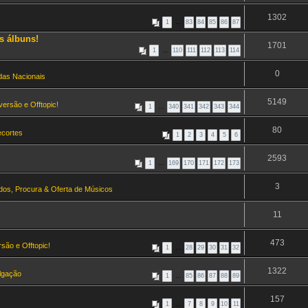
1302
1
…
83
84
85
86
87
s álbuns!
1701
1
…
110
111
112
113
114
0
as Nacionais
5149
versão e Offtopic!
1
…
340
341
342
343
344
80
ecortes
1
2
3
4
5
6
2593
1
…
169
170
171
172
173
3
ados, Procura & Oferta de Músicos
11
473
são e Offtopic!
1
…
28
29
30
31
32
1322
ulgação
1
…
85
86
87
88
89
157
1
…
7
8
9
10
11