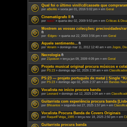
(
Qual foi o último vinil/cd/cassete que comprar
s
)
por
aBisMo
» sexta jan 01, 2016 5:02 pm » em
Geral
Cinematógrafo II
A
por
raxx7
» quarta dez 02, 2009 9:53 pm » em
Críticas & Div
n
e
Mostrem as vossas colecções: preciosidades/rari
x
o
A
por
-Edges-
» quarta out 22, 2003 3:56 pm » em
Geral
(
n
s
e
Aquele sentimento...
)
x
A
por
Venøm
» domingo mar 11, 2012 12:40 am » em
Jogos, Div
o
n
(
e
Necrologia
s
x
A
por
21poison
» terça jun 09, 2009 4:09 pm » em
Geral
)
o
n
(
e
Projeto musical original procura músicos e col
s
x
)
por
PS:23
» domingo ago 02, 2026 2:38 am » em
Classificado
o
(
PS:23 — projeto português de metal | Single “Ki
s
)
por
PS:23
» domingo ago 02, 2026 2:37 am » em
Bandas Naci
Vocalista no início procura banda
por
Leonard
» domingo out 12, 2025 2:04 am » em
Classifica
Guitarrista com experiência procura banda [Lisb
por
BNsantos
» segunda out 27, 2025 1:57 pm » em
Classific
Vocalista Procura Banda de Covers Originais
por
RaquelFVeiga_1985
» terça nov 18, 2025 2:50 pm » em
Cl
Guitarrista procura banda