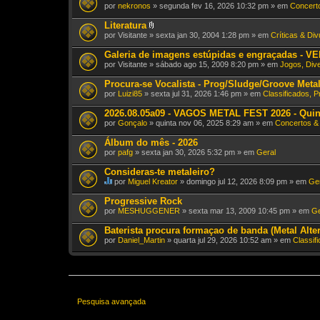
)
por
nekronos
» segunda fev 16, 2026 10:32 pm » em
Concert
o
(
Literatura
s
A
)
por
Visitante
» sexta jan 30, 2004 1:28 pm » em
Críticas & Di
n
e
Galeria de imagens estúpidas e engraçadas - V
x
por
Visitante
» sábado ago 15, 2009 8:20 pm » em
Jogos, Dive
o
(
Procura-se Vocalista - Prog/Sludge/Groove Meta
s
)
por
Luizi85
» sexta jul 31, 2026 1:46 pm » em
Classificados, 
2026.08.05a09 - VAGOS METAL FEST 2026 - Quin
por
Gonçalo
» quinta nov 06, 2025 8:29 am » em
Concertos &
Álbum do mês - 2026
por
pafg
» sexta jan 30, 2026 5:32 pm » em
Geral
Consideras-te metaleiro?
por
Miguel Kreator
» domingo jul 12, 2026 8:09 pm » em
Ge
E
s
Progressive Rock
t
por
MESHUGGENER
» sexta mar 13, 2009 10:45 pm » em
Ge
e
T
Baterista procura formaçao de banda (Metal Alt
ó
por
p
Daniel_Martin
» quarta jul 29, 2026 10:52 am » em
Classif
i
c
o
t
e
m
u
Pesquisa avançada
m
a