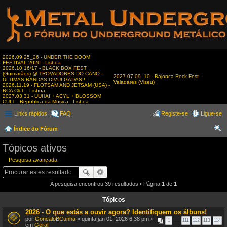
2026.09.25_26 - UNDER THE DOOM
FESTIVAL 2026 - Lisboa
2026.10.16/17 - BLACK BOX FEST
(Guimarães) @ TROVADORES DO CANO -
2027.07.09_10 - Bajonca Rock Fest -
ÚLTIMAS BANDAS DIVULGADAS!!!
Valadares (Viseu)
2026.11.19 - FLOTSAM AND JETSAM (USA) -
RCA Club - Lisboa
2027.03.31 - UUHAI + ACYL + BLOSSOM
CULT - Republica da Musica - Lisboa
Links rápidos
FAQ
Registe-se
Ligue-se
Índice do Fórum
es
Tópicos ativos
qui
Pesquisa avançada
sar
A pesquisa encontrou 39 resultados • Página
1
de
1
Tópicos
2026 - O que estás a ouvir agora? Identifiquem os álbuns!
por
GoncaloBCunha
» quinta jan 01, 2026 6:38 pm »
1
…
111
112
113
114
em
Geral