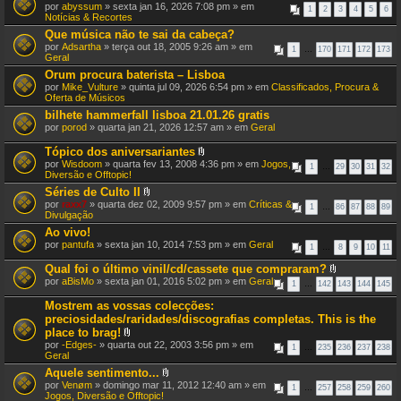
por
abyssum
» sexta jan 16, 2026 7:08 pm » em
o
1
2
3
4
5
6
Notícias & Recortes
(
s
Que música não te sai da cabeça?
)
por
Adsartha
» terça out 18, 2005 9:26 am » em
1
…
170
171
172
173
Geral
Orum procura baterista – Lisboa
por
Mike_Vulture
» quinta jul 09, 2026 6:54 pm » em
Classificados, Procura &
Oferta de Músicos
bilhete hammerfall lisboa 21.01.26 gratis
por
porod
» quarta jan 21, 2026 12:57 am » em
Geral
Tópico dos aniversariantes
A
por
Wisdoom
» quarta fev 13, 2008 4:36 pm » em
Jogos,
1
…
29
30
31
32
n
Diversão e Offtopic!
e
Séries de Culto II
x
A
por
raxx7
» quarta dez 02, 2009 9:57 pm » em
o
Críticas &
1
…
86
87
88
89
n
Divulgação
(
e
s
Ao vivo!
x
)
por
pantufa
» sexta jan 10, 2014 7:53 pm » em
o
Geral
1
…
8
9
10
11
(
s
Qual foi o último vinil/cd/cassete que compraram?
)
A
por
aBisMo
» sexta jan 01, 2016 5:02 pm » em
Geral
1
…
142
143
144
145
n
e
Mostrem as vossas colecções:
x
preciosidades/raridades/discografias completas. This is the
o
place to brag!
(
A
s
por
-Edges-
» quarta out 22, 2003 3:56 pm » em
1
…
235
236
237
238
n
)
Geral
e
Aquele sentimento...
x
A
por
Venøm
» domingo mar 11, 2012 12:40 am » em
o
1
…
257
258
259
260
n
Jogos, Diversão e Offtopic!
(