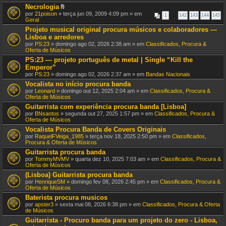
e
s
Necrologia
x
)
A
por
21poison
» terça jun 09, 2009 4:09 pm » em
o
1
…
142
143
144
145
n
Geral
(
e
s
Projeto musical original procura músicos e colaboradores —
x
)
Lisboa e arredores
o
(
por
PS:23
» domingo ago 02, 2026 2:38 am » em
Classificados, Procura &
s
Oferta de Músicos
)
PS:23 — projeto português de metal | Single “Kill the
Emperor”
por
PS:23
» domingo ago 02, 2026 2:37 am » em
Bandas Nacionais
Vocalista no início procura banda
por
Leonard
» domingo out 12, 2025 2:04 am » em
Classificados, Procura &
Oferta de Músicos
Guitarrista com experiência procura banda [Lisboa]
por
BNsantos
» segunda out 27, 2025 1:57 pm » em
Classificados, Procura &
Oferta de Músicos
Vocalista Procura Banda de Covers Originais
por
RaquelFVeiga_1985
» terça nov 18, 2025 2:50 pm » em
Classificados,
Procura & Oferta de Músicos
Guitarrista procura banda
por
TommyMVMV
» quarta dez 10, 2025 7:03 am » em
Classificados, Procura &
Oferta de Músicos
(Lisboa) Guitarrista procura banda
por
HenriqueSM
» domingo fev 08, 2026 2:45 pm » em
Classificados, Procura &
Oferta de Músicos
Baterista procura musicos
por
apster3
» sexta mai 08, 2026 6:38 pm » em
Classificados, Procura & Oferta
de Músicos
Guitarrista - Procuro banda para um projeto do zero - Lisboa,