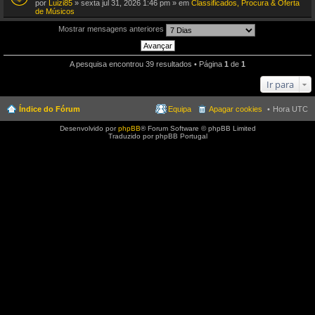
(
por
Luizi85
» sexta jul 31, 2026 1:46 pm » em
Classificados, Procura & Oferta
s
de Músicos
)
Mostrar mensagens anteriores
A pesquisa encontrou 39 resultados • Página
1
de
1
Ir para
Índice do Fórum
Equipa
Apagar cookies
Hora UTC
Desenvolvido por
phpBB
® Forum Software © phpBB Limited
Traduzido por phpBB Portugal