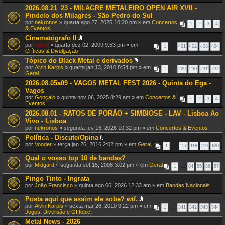
2026.08.21_23 - MILAGRE METALEIRO OPEN AIR XVII -
Pindelo dos Milagres - São Pedro do Sul
por
nekronos
» quarta ago 27, 2025 10:20 pm » em
Concertos
1
2
3
4
& Eventos
Cinematógrafo II
A
por
raxx7
» quarta dez 02, 2009 9:53 pm » em
1
…
401
402
403
404
n
Críticas & Divulgação
e
Tópico do Black Metal e derivados
x
A
por
Alvin Karpis
» quarta jan 13, 2010 8:54 pm » em
o
1
…
229
230
231
232
n
Geral
(
e
s
2026.08.05a09 - VAGOS METAL FEST 2026 - Quinta do Ega -
x
)
Vagos
o
(
por
Gonçalo
» quinta nov 06, 2025 8:29 am » em
Concertos &
1
2
3
4
s
Eventos
)
2026.08.01 - RATOS DE PORÃO + SIMBIOSE - LAV - Lisboa Ao
Vivo - Lisboa
por
nekronos
» segunda fev 16, 2026 10:32 pm » em
Concertos & Eventos
Política - Discute/Opina
A
por
Vooder
» terça jan 26, 2016 2:02 pm » em
Geral
1
…
117
118
119
120
n
e
Qual o vosso top 10 de bandas?
x
por
Midgard
» segunda set 15, 2008 3:02 pm » em
Geral
o
1
…
84
85
86
87
(
Pingo Tinto - Ingrata
s
)
por
João Francisco
» quinta ago 06, 2026 12:33 am » em
Bandas Nacionais
Posta aqui que assim ele sobe? wtf.
A
por
Alvin Karpis
» sexta mar 26, 2010 3:22 pm » em
1
…
341
342
343
344
n
Jogos, Diversão e Offtopic!
e
Metal News - 2026
x