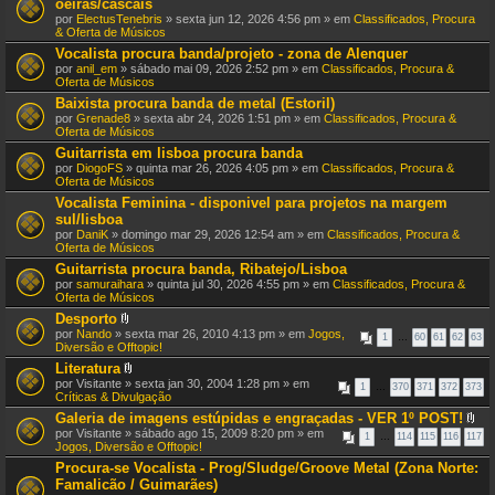
oeiras/cascais
por
ElectusTenebris
» sexta jun 12, 2026 4:56 pm » em
Classificados, Procura
& Oferta de Músicos
Vocalista procura banda/projeto - zona de Alenquer
por
anil_em
» sábado mai 09, 2026 2:52 pm » em
Classificados, Procura &
Oferta de Músicos
Baixista procura banda de metal (Estoril)
por
Grenade8
» sexta abr 24, 2026 1:51 pm » em
Classificados, Procura &
Oferta de Músicos
Guitarrista em lisboa procura banda
por
DiogoFS
» quinta mar 26, 2026 4:05 pm » em
Classificados, Procura &
Oferta de Músicos
Vocalista Feminina - disponivel para projetos na margem
sul/lisboa
por
DaniK
» domingo mar 29, 2026 12:54 am » em
Classificados, Procura &
Oferta de Músicos
Guitarrista procura banda, Ribatejo/Lisboa
por
samuraihara
» quinta jul 30, 2026 4:55 pm » em
Classificados, Procura &
Oferta de Músicos
Desporto
A
por
Nando
» sexta mar 26, 2010 4:13 pm » em
Jogos,
1
…
60
61
62
63
n
Diversão e Offtopic!
e
Literatura
x
A
por
Visitante
» sexta jan 30, 2004 1:28 pm » em
o
1
…
370
371
372
373
n
Críticas & Divulgação
(
e
s
Galeria de imagens estúpidas e engraçadas - VER 1º POST!
x
)
A
por
Visitante
» sábado ago 15, 2009 8:20 pm » em
o
1
…
114
115
116
117
n
Jogos, Diversão e Offtopic!
(
e
s
Procura-se Vocalista - Prog/Sludge/Groove Metal (Zona Norte:
x
)
Famalicão / Guimarães)
o