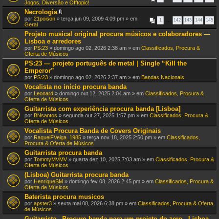
n
Jogos, Diversão e Offtopic!
(
e
s
Necrologia
x
)
A
por
21poison
» terça jun 09, 2009 4:09 pm » em
o
1
…
142
143
144
145
n
Geral
(
e
s
Projeto musical original procura músicos e colaboradores —
x
)
Lisboa e arredores
o
(
por
PS:23
» domingo ago 02, 2026 2:38 am » em
Classificados, Procura &
s
Oferta de Músicos
)
PS:23 — projeto português de metal | Single “Kill the
Emperor”
por
PS:23
» domingo ago 02, 2026 2:37 am » em
Bandas Nacionais
Vocalista no início procura banda
por
Leonard
» domingo out 12, 2025 2:04 am » em
Classificados, Procura &
Oferta de Músicos
Guitarrista com experiência procura banda [Lisboa]
por
BNsantos
» segunda out 27, 2025 1:57 pm » em
Classificados, Procura &
Oferta de Músicos
Vocalista Procura Banda de Covers Originais
por
RaquelFVeiga_1985
» terça nov 18, 2025 2:50 pm » em
Classificados,
Procura & Oferta de Músicos
Guitarrista procura banda
por
TommyMVMV
» quarta dez 10, 2025 7:03 am » em
Classificados, Procura &
Oferta de Músicos
(Lisboa) Guitarrista procura banda
por
HenriqueSM
» domingo fev 08, 2026 2:45 pm » em
Classificados, Procura &
Oferta de Músicos
Baterista procura musicos
por
apster3
» sexta mai 08, 2026 6:38 pm » em
Classificados, Procura & Oferta
de Músicos
Guitarrista - Procuro banda para um projeto do zero - Lisboa,