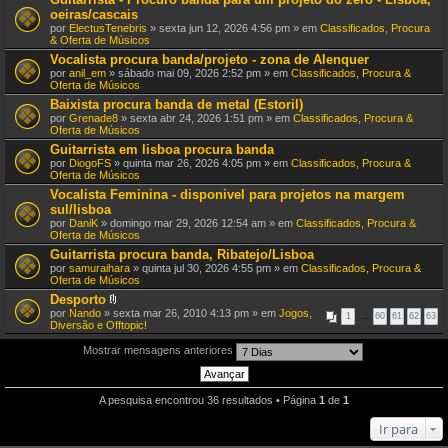
oeiras/cascais
por
ElectusTenebris
» sexta jun 12, 2026 4:56 pm » em
Classificados, Procura
& Oferta de Músicos
Vocalista procura banda/projeto - zona de Alenquer
por
anil_em
» sábado mai 09, 2026 2:52 pm » em
Classificados, Procura &
Oferta de Músicos
Baixista procura banda de metal (Estoril)
por
Grenade8
» sexta abr 24, 2026 1:51 pm » em
Classificados, Procura &
Oferta de Músicos
Guitarrista em lisboa procura banda
por
DiogoFS
» quinta mar 26, 2026 4:05 pm » em
Classificados, Procura &
Oferta de Músicos
Vocalista Feminina - disponivel para projetos na margem
sul/lisboa
por
DaniK
» domingo mar 29, 2026 12:54 am » em
Classificados, Procura &
Oferta de Músicos
Guitarrista procura banda, Ribatejo/Lisboa
por
samuraihara
» quinta jul 30, 2026 4:55 pm » em
Classificados, Procura &
Oferta de Músicos
Desporto
A
por
Nando
» sexta mar 26, 2010 4:13 pm » em
Jogos,
1
…
60
61
62
63
n
Diversão e Offtopic!
e
x
Mostrar mensagens anteriores
o
(
s
)
A pesquisa encontrou 36 resultados • Página
1
de
1
Ir para