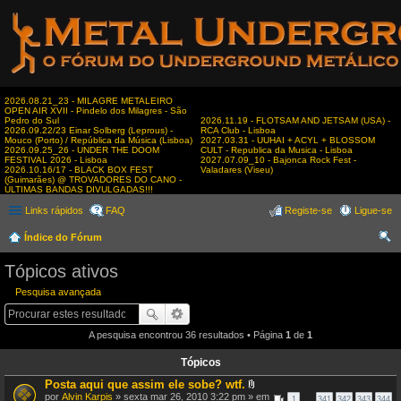
2026.08.21_23 - MILAGRE METALEIRO
OPEN AIR XVII - Pindelo dos Milagres - São
Pedro do Sul
2026.11.19 - FLOTSAM AND JETSAM (USA) -
2026.09.22/23 Einar Solberg (Leprous) -
RCA Club - Lisboa
Mouco (Porto) / República da Música (Lisboa)
2027.03.31 - UUHAI + ACYL + BLOSSOM
2026.09.25_26 - UNDER THE DOOM
CULT - Republica da Musica - Lisboa
FESTIVAL 2026 - Lisboa
2027.07.09_10 - Bajonca Rock Fest -
2026.10.16/17 - BLACK BOX FEST
Valadares (Viseu)
(Guimarães) @ TROVADORES DO CANO -
ÚLTIMAS BANDAS DIVULGADAS!!!
Links rápidos
FAQ
Registe-se
Ligue-se
Índice do Fórum
es
Tópicos ativos
qui
Pesquisa avançada
sar
A pesquisa encontrou 36 resultados • Página
1
de
1
Tópicos
Posta aqui que assim ele sobe? wtf.
A
por
Alvin Karpis
» sexta mar 26, 2010 3:22 pm » em
1
…
341
342
343
344