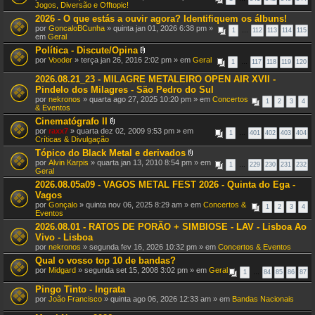
n
Jogos, Diversão e Offtopic!
e
2026 - O que estás a ouvir agora? Identifiquem os álbuns!
x
por
GoncaloBCunha
» quinta jan 01, 2026 6:38 pm »
o
1
…
112
113
114
115
em
Geral
(
s
Política - Discute/Opina
)
A
por
Vooder
» terça jan 26, 2016 2:02 pm » em
Geral
1
…
117
118
119
120
n
e
2026.08.21_23 - MILAGRE METALEIRO OPEN AIR XVII -
x
Pindelo dos Milagres - São Pedro do Sul
o
por
nekronos
» quarta ago 27, 2025 10:20 pm » em
Concertos
(
1
2
3
4
& Eventos
s
)
Cinematógrafo II
A
por
raxx7
» quarta dez 02, 2009 9:53 pm » em
1
…
401
402
403
404
n
Críticas & Divulgação
e
Tópico do Black Metal e derivados
x
A
por
Alvin Karpis
» quarta jan 13, 2010 8:54 pm » em
o
1
…
229
230
231
232
n
Geral
(
e
s
2026.08.05a09 - VAGOS METAL FEST 2026 - Quinta do Ega -
x
)
Vagos
o
(
por
Gonçalo
» quinta nov 06, 2025 8:29 am » em
Concertos &
1
2
3
4
s
Eventos
)
2026.08.01 - RATOS DE PORÃO + SIMBIOSE - LAV - Lisboa Ao
Vivo - Lisboa
por
nekronos
» segunda fev 16, 2026 10:32 pm » em
Concertos & Eventos
Qual o vosso top 10 de bandas?
por
Midgard
» segunda set 15, 2008 3:02 pm » em
Geral
1
…
84
85
86
87
Pingo Tinto - Ingrata
por
João Francisco
» quinta ago 06, 2026 12:33 am » em
Bandas Nacionais