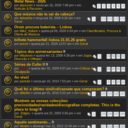
Metal News - 2026
por
abyssum
» sexta jan 16, 2026 7:08 pm » em
1
2
3
4
5
6
Notícias & Recortes
Que música não te sai da cabeça?
por
Adsartha
» terça out 18, 2005 9:26 am » em
1
…
170
171
172
173
Geral
Orum procura baterista – Lisboa
por
Mike_Vulture
» quinta jul 09, 2026 6:54 pm » em
Classificados, Procura &
Oferta de Músicos
bilhete hammerfall lisboa 21.01.26 gratis
por
porod
» quarta jan 21, 2026 12:57 am » em
Geral
Tópico dos aniversariantes
A
por
Wisdoom
» quarta fev 13, 2008 4:36 pm » em
Jogos,
1
…
29
30
31
32
n
Diversão e Offtopic!
e
Séries de Culto II
x
A
por
raxx7
» quarta dez 02, 2009 9:57 pm » em
o
Críticas &
1
…
86
87
88
89
n
Divulgação
(
e
s
Ao vivo!
x
)
por
pantufa
» sexta jan 10, 2014 7:53 pm » em
o
Geral
1
…
8
9
10
11
(
s
Qual foi o último vinil/cd/cassete que compraram?
)
A
por
aBisMo
» sexta jan 01, 2016 5:02 pm » em
Geral
1
…
142
143
144
145
n
e
Mostrem as vossas colecções:
x
preciosidades/raridades/discografias completas. This is the
o
place to brag!
(
A
s
por
-Edges-
» quarta out 22, 2003 3:56 pm » em
1
…
235
236
237
238
n
)
Geral
e
Aquele sentimento...
x
A
por
Venøm
» domingo mar 11, 2012 12:40 am » em
o
1
…
257
258
259
260