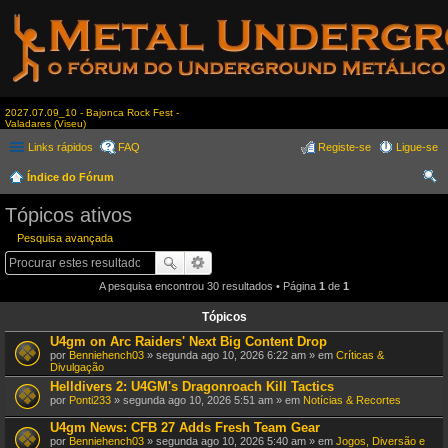
2027.07.09_10 - Bajonca Rock Fest -
Valadares (Viseu)
Links rápidos
FAQ
Registe-se
Ligue-se
Índice do Fórum
es
Tópicos ativos
qui
Pesquisa avançada
sar
A pesquisa encontrou 30 resultados • Página
1
de
1
Tópicos
U4gm on Arc Raiders' Next Big Content Drop
por
Benniehench03
» segunda ago 10, 2026 6:22 am » em
Críticas &
Divulgação
Helldivers 2: U4GM's Dragonroach Kill Tactics
por
Ponti233
» segunda ago 10, 2026 5:51 am » em
Notícias & Recortes
U4gm News: CFB 27 Adds Fresh Team Gear
por
Benniehench03
» segunda ago 10, 2026 5:40 am » em
Jogos, Diversão e