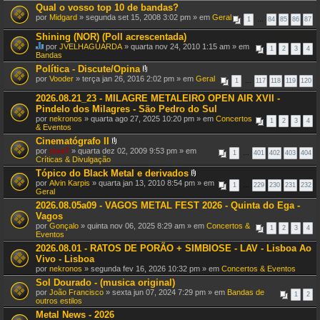
s
Qual o vosso top 10 de bandas?
)
por
Midgard
» segunda set 15, 2008 3:02 pm » em
Geral
1
…
84
85
86
87
Shining (NOR) (Poll acrescentada)
por
JVELHAGUARDA
» quarta nov 24, 2010 1:15 am » em
1
2
3
4
E
Bandas
s
Política - Discute/Opina
t
A
por
Vooder
» terça jan 26, 2016 2:02 pm » em
Geral
e
1
…
117
118
119
120
n
T
e
ó
2026.08.21_23 - MILAGRE METALEIRO OPEN AIR XVII -
x
p
Pindelo dos Milagres - São Pedro do Sul
o
i
por
nekronos
» quarta ago 27, 2025 10:20 pm » em
Concertos
(
1
2
3
4
c
& Eventos
s
o
)
t
Cinematógrafo II
e
A
por
raxx7
» quarta dez 02, 2009 9:53 pm » em
1
…
401
402
403
404
m
n
Críticas & Divulgação
u
e
Tópico do Black Metal e derivados
m
x
A
a
por
Alvin Karpis
» quarta jan 13, 2010 8:54 pm » em
o
1
…
229
230
231
232
n
v
Geral
(
e
o
s
2026.08.05a09 - VAGOS METAL FEST 2026 - Quinta do Ega -
x
t
)
Vagos
o
a
(
ç
por
Gonçalo
» quinta nov 06, 2025 8:29 am » em
Concertos &
1
2
3
4
s
ã
Eventos
)
o
2026.08.01 - RATOS DE PORÃO + SIMBIOSE - LAV - Lisboa Ao
.
Vivo - Lisboa
por
nekronos
» segunda fev 16, 2026 10:32 pm » em
Concertos & Eventos
Sol Dourado - (musica original)
por
João Francisco
» sexta jun 07, 2024 7:29 pm » em
Bandas de
1
2
outros estilos
Metal News - 2026