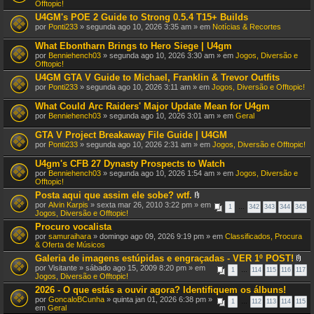
Offtopic!
U4GM's POE 2 Guide to Strong 0.5.4 T15+ Builds
por
Ponti233
» segunda ago 10, 2026 3:35 am » em
Notícias & Recortes
What Ebontharn Brings to Hero Siege | U4gm
por
Benniehench03
» segunda ago 10, 2026 3:30 am » em
Jogos, Diversão e
Offtopic!
U4GM GTA V Guide to Michael, Franklin & Trevor Outfits
por
Ponti233
» segunda ago 10, 2026 3:11 am » em
Jogos, Diversão e Offtopic!
What Could Arc Raiders' Major Update Mean for U4gm
por
Benniehench03
» segunda ago 10, 2026 3:01 am » em
Geral
GTA V Project Breakaway File Guide | U4GM
por
Ponti233
» segunda ago 10, 2026 2:31 am » em
Jogos, Diversão e Offtopic!
U4gm's CFB 27 Dynasty Prospects to Watch
por
Benniehench03
» segunda ago 10, 2026 1:54 am » em
Jogos, Diversão e
Offtopic!
Posta aqui que assim ele sobe? wtf.
A
por
Alvin Karpis
» sexta mar 26, 2010 3:22 pm » em
1
…
342
343
344
345
n
Jogos, Diversão e Offtopic!
e
Procuro vocalista
x
por
samuraihara
» domingo ago 09, 2026 9:19 pm » em
o
Classificados, Procura
& Oferta de Músicos
(
s
Galeria de imagens estúpidas e engraçadas - VER 1º POST!
)
A
por
Visitante
» sábado ago 15, 2009 8:20 pm » em
1
…
114
115
116
117
n
Jogos, Diversão e Offtopic!
e
2026 - O que estás a ouvir agora? Identifiquem os álbuns!
x
por
GoncaloBCunha
» quinta jan 01, 2026 6:38 pm »
o
1
…
112
113
114
115
em
Geral
(