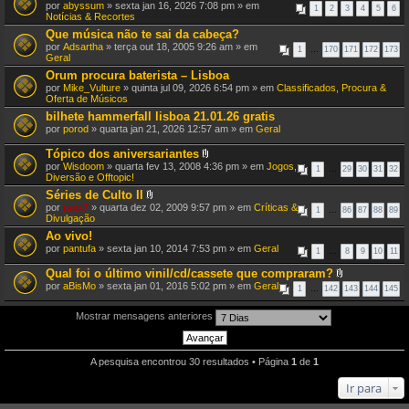
por
abyssum
» sexta jan 16, 2026 7:08 pm » em
1
2
3
4
5
6
Notícias & Recortes
Que música não te sai da cabeça?
por
Adsartha
» terça out 18, 2005 9:26 am » em
1
…
170
171
172
173
Geral
Orum procura baterista – Lisboa
por
Mike_Vulture
» quinta jul 09, 2026 6:54 pm » em
Classificados, Procura &
Oferta de Músicos
bilhete hammerfall lisboa 21.01.26 gratis
por
porod
» quarta jan 21, 2026 12:57 am » em
Geral
Tópico dos aniversariantes
A
por
Wisdoom
» quarta fev 13, 2008 4:36 pm » em
Jogos,
1
…
29
30
31
32
n
Diversão e Offtopic!
e
Séries de Culto II
x
A
por
raxx7
» quarta dez 02, 2009 9:57 pm » em
o
Críticas &
1
…
86
87
88
89
n
Divulgação
(
e
s
Ao vivo!
x
)
por
pantufa
» sexta jan 10, 2014 7:53 pm » em
o
Geral
1
…
8
9
10
11
(
s
Qual foi o último vinil/cd/cassete que compraram?
)
A
por
aBisMo
» sexta jan 01, 2016 5:02 pm » em
Geral
1
…
142
143
144
145
n
e
x
Mostrar mensagens anteriores
o
(
s
)
A pesquisa encontrou 30 resultados • Página
1
de
1
Ir para