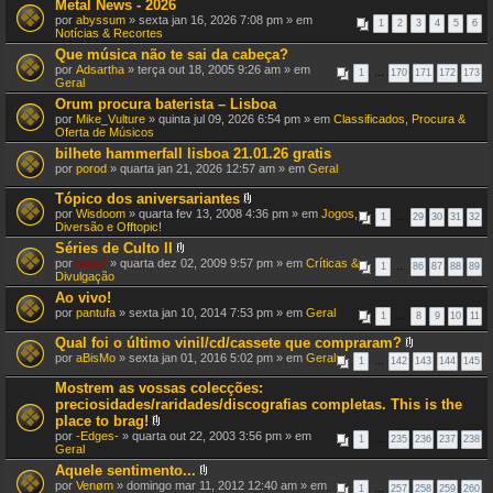
Metal News - 2026
por
abyssum
» sexta jan 16, 2026 7:08 pm » em
1
2
3
4
5
6
Notícias & Recortes
Que música não te sai da cabeça?
por
Adsartha
» terça out 18, 2005 9:26 am » em
1
…
170
171
172
173
Geral
Orum procura baterista – Lisboa
por
Mike_Vulture
» quinta jul 09, 2026 6:54 pm » em
Classificados, Procura &
Oferta de Músicos
bilhete hammerfall lisboa 21.01.26 gratis
por
porod
» quarta jan 21, 2026 12:57 am » em
Geral
Tópico dos aniversariantes
A
por
Wisdoom
» quarta fev 13, 2008 4:36 pm » em
Jogos,
1
…
29
30
31
32
n
Diversão e Offtopic!
e
Séries de Culto II
x
A
por
raxx7
» quarta dez 02, 2009 9:57 pm » em
o
Críticas &
1
…
86
87
88
89
n
Divulgação
(
e
s
Ao vivo!
x
)
por
pantufa
» sexta jan 10, 2014 7:53 pm » em
o
Geral
1
…
8
9
10
11
(
s
Qual foi o último vinil/cd/cassete que compraram?
)
A
por
aBisMo
» sexta jan 01, 2016 5:02 pm » em
Geral
1
…
142
143
144
145
n
e
Mostrem as vossas colecções:
x
preciosidades/raridades/discografias completas. This is the
o
place to brag!
(
A
s
por
-Edges-
» quarta out 22, 2003 3:56 pm » em
1
…
235
236
237
238
n
)
Geral
e
Aquele sentimento...
x
A
por
Venøm
» domingo mar 11, 2012 12:40 am » em
o
1
…
257
258
259
260