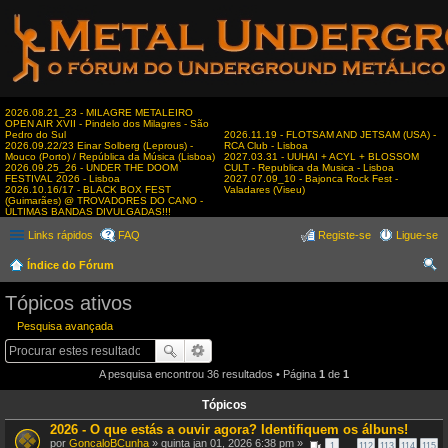
2026.08.21_23 - MILAGRE METALEIRO
OPEN AIR XVII - Pindelo dos Milagres - São
Pedro do Sul
2026.11.19 - FLOTSAM AND JETSAM (USA) -
2026.09.22/23 Einar Solberg (Leprous) -
RCA Club - Lisboa
Mouco (Porto) / República da Música (Lisboa)
2027.03.31 - UUHAI + ACYL + BLOSSOM
2026.09.25_26 - UNDER THE DOOM
CULT - Republica da Musica - Lisboa
FESTIVAL 2026 - Lisboa
2027.07.09_10 - Bajonca Rock Fest -
2026.10.16/17 - BLACK BOX FEST
Valadares (Viseu)
(Guimarães) @ TROVADORES DO CANO -
ÚLTIMAS BANDAS DIVULGADAS!!!
Links rápidos
FAQ
Registe-se
Ligue-se
Índice do Fórum
es
Tópicos ativos
qui
Pesquisa avançada
sar
A pesquisa encontrou 36 resultados • Página
1
de
1
Tópicos
2026 - O que estás a ouvir agora? Identifiquem os álbuns!
por
GoncaloBCunha
» quinta jan 01, 2026 6:38 pm »
1
…
112
113
114
115