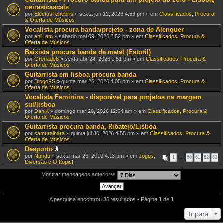
oeiras/cascais
por
ElectusTenebris
» sexta jun 12, 2026 4:56 pm » em
Classificados, Procura
& Oferta de Músicos
Vocalista procura banda/projeto - zona de Alenquer
por
anil_em
» sábado mai 09, 2026 2:52 pm » em
Classificados, Procura &
Oferta de Músicos
Baixista procura banda de metal (Estoril)
por
Grenade8
» sexta abr 24, 2026 1:51 pm » em
Classificados, Procura &
Oferta de Músicos
Guitarrista em lisboa procura banda
por
DiogoFS
» quinta mar 26, 2026 4:05 pm » em
Classificados, Procura &
Oferta de Músicos
Vocalista Feminina - disponivel para projetos na margem
sul/lisboa
por
DaniK
» domingo mar 29, 2026 12:54 am » em
Classificados, Procura &
Oferta de Músicos
Guitarrista procura banda, Ribatejo/Lisboa
por
samuraihara
» quinta jul 30, 2026 4:55 pm » em
Classificados, Procura &
Oferta de Músicos
Desporto
A
por
Nando
» sexta mar 26, 2010 4:13 pm » em
Jogos,
1
…
60
61
62
63
n
Diversão e Offtopic!
e
x
Mostrar mensagens anteriores
o
(
s
)
A pesquisa encontrou 36 resultados • Página
1
de
1
Ir para