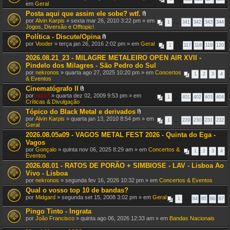
em
Geral
Posta aqui que assim ele sobe? wtf.
A
por
Alvin Karpis
» sexta mar 26, 2010 3:22 pm » em
1
…
341
342
343
344
n
Jogos, Diversão e Offtopic!
e
Política - Discute/Opina
x
A
por
Vooder
» terça jan 26, 2016 2:02 pm » em
Geral
o
1
…
117
118
119
120
n
(
e
s
2026.08.21_23 - MILAGRE METALEIRO OPEN AIR XVII -
x
)
Pindelo dos Milagres - São Pedro do Sul
o
por
nekronos
» quarta ago 27, 2025 10:20 pm » em
Concertos
(
1
2
3
4
& Eventos
s
)
Cinematógrafo II
A
por
raxx7
» quarta dez 02, 2009 9:53 pm » em
1
…
401
402
403
404
n
Críticas & Divulgação
e
Tópico do Black Metal e derivados
x
A
por
Alvin Karpis
» quarta jan 13, 2010 8:54 pm » em
o
1
…
229
230
231
232
n
Geral
(
e
s
2026.08.05a09 - VAGOS METAL FEST 2026 - Quinta do Ega -
x
)
Vagos
o
(
por
Gonçalo
» quinta nov 06, 2025 8:29 am » em
Concertos &
1
2
3
4
s
Eventos
)
2026.08.01 - RATOS DE PORÃO + SIMBIOSE - LAV - Lisboa Ao
Vivo - Lisboa
por
nekronos
» segunda fev 16, 2026 10:32 pm » em
Concertos & Eventos
Qual o vosso top 10 de bandas?
por
Midgard
» segunda set 15, 2008 3:02 pm » em
Geral
1
…
84
85
86
87
Pingo Tinto - Ingrata
por
João Francisco
» quinta ago 06, 2026 12:33 am » em
Bandas Nacionais