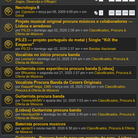
n
Jogos, Diversão e Offtopic!
(
e
s
Necrologia
x
)
A
por
21poison
» terça jun 09, 2009 4:09 pm » em
o
1
…
142
143
144
145
n
Geral
(
e
s
Projeto musical original procura músicos e colaboradores —
x
)
Lisboa e arredores
o
(
por
PS:23
» domingo ago 02, 2026 2:38 am » em
Classificados, Procura &
s
Oferta de Músicos
)
PS:23 — projeto português de metal | Single “Kill the
Emperor”
por
PS:23
» domingo ago 02, 2026 2:37 am » em
Bandas Nacionais
Vocalista no início procura banda
por
Leonard
» domingo out 12, 2025 2:04 am » em
Classificados, Procura &
Oferta de Músicos
Guitarrista com experiência procura banda [Lisboa]
por
BNsantos
» segunda out 27, 2025 1:57 pm » em
Classificados, Procura &
Oferta de Músicos
Vocalista Procura Banda de Covers Originais
por
RaquelFVeiga_1985
» terça nov 18, 2025 2:50 pm » em
Classificados,
Procura & Oferta de Músicos
Guitarrista procura banda
por
TommyMVMV
» quarta dez 10, 2025 7:03 am » em
Classificados, Procura &
Oferta de Músicos
(Lisboa) Guitarrista procura banda
por
HenriqueSM
» domingo fev 08, 2026 2:45 pm » em
Classificados, Procura &
Oferta de Músicos
Baterista procura musicos
por
apster3
» sexta mai 08, 2026 6:38 pm » em
Classificados, Procura & Oferta
de Músicos
Guitarrista - Procuro banda para um projeto do zero - Lisboa,