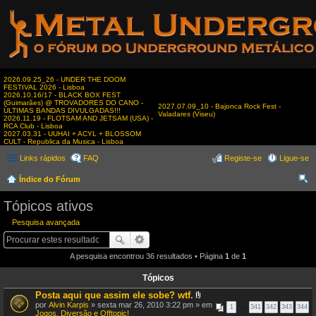
2026.09.25_26 - UNDER THE DOOM
FESTIVAL 2026 - Lisboa
2026.10.16/17 - BLACK BOX FEST
(Guimarães) @ TROVADORES DO CANO -
2027.07.09_10 - Bajonca Rock Fest -
ÚLTIMAS BANDAS DIVULGADAS!!!
Valadares (Viseu)
2026.11.19 - FLOTSAM AND JETSAM (USA) -
RCA Club - Lisboa
2027.03.31 - UUHAI + ACYL + BLOSSOM
CULT - Republica da Musica - Lisboa
Links rápidos
FAQ
Registe-se
Ligue-se
Índice do Fórum
es
Tópicos ativos
qui
Pesquisa avançada
sar
A pesquisa encontrou 36 resultados • Página
1
de
1
Tópicos
Posta aqui que assim ele sobe? wtf.
A
por
Alvin Karpis
» sexta mar 26, 2010 3:22 pm » em
1
…
341
342
343
344
n
Jogos, Diversão e Offtopic!