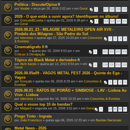
e
Política - Discute/Opina
x
A
por
Vooder
» terça jan 26, 2016 2:02 pm » em
Geral
o
1
…
117
118
119
120
n
(
e
s
2026 - O que estás a ouvir agora? Identifiquem os álbuns!
x
)
por
GoncaloBCunha
» quinta jan 01, 2026 6:38 pm »
o
1
…
112
113
114
115
em
Geral
(
s
2026.08.21_23 - MILAGRE METALEIRO OPEN AIR XVII -
)
Pindelo dos Milagres - São Pedro do Sul
por
nekronos
» quarta ago 27, 2025 10:20 pm » em
Concertos
1
2
3
4
& Eventos
Cinematógrafo II
A
por
raxx7
» quarta dez 02, 2009 9:53 pm » em
1
…
401
402
403
404
n
Críticas & Divulgação
e
Tópico do Black Metal e derivados
x
A
por
Alvin Karpis
» quarta jan 13, 2010 8:54 pm » em
o
1
…
229
230
231
232
n
Geral
(
e
s
2026.08.05a09 - VAGOS METAL FEST 2026 - Quinta do Ega -
x
)
Vagos
o
(
por
Gonçalo
» quinta nov 06, 2025 8:29 am » em
Concertos &
1
2
3
4
s
Eventos
)
2026.08.01 - RATOS DE PORÃO + SIMBIOSE - LAV - Lisboa Ao
Vivo - Lisboa
por
nekronos
» segunda fev 16, 2026 10:32 pm » em
Concertos & Eventos
Qual o vosso top 10 de bandas?
por
Midgard
» segunda set 15, 2008 3:02 pm » em
Geral
1
…
84
85
86
87
Pingo Tinto - Ingrata
por
João Francisco
» quinta ago 06, 2026 12:33 am » em
Bandas Nacionais
Metal News - 2026