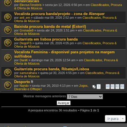
oeiras/cascais
por
ElectusTenebris
» sexta jun 12, 2026 4:56 pm » em
Classificados, Procura
& Oferta de Músicos
Vocalista procura banda/projeto - zona de Alenquer
por
anil_em
» sábado mai 09, 2026 2:52 pm » em
Classificados, Procura &
Oferta de Músicos
Baixista procura banda de metal (Estoril)
por
Grenade8
» sexta abr 24, 2026 1:51 pm » em
Classificados, Procura &
Oferta de Músicos
Guitarrista em lisboa procura banda
por
DiogoFS
» quinta mar 26, 2026 4:05 pm » em
Classificados, Procura &
Oferta de Músicos
Vocalista Feminina - disponivel para projetos na margem
sul/lisboa
por
DaniK
» domingo mar 29, 2026 12:54 am » em
Classificados, Procura &
Oferta de Músicos
Guitarrista procura banda, Ribatejo/Lisboa
por
samuraihara
» quinta jul 30, 2026 4:55 pm » em
Classificados, Procura &
Oferta de Músicos
Desporto
A
por
Nando
» sexta mar 26, 2010 4:13 pm » em
Jogos,
1
…
60
61
62
63
n
Diversão e Offtopic!
e
x
Mostrar mensagens anteriores
o
(
s
)
A pesquisa encontrou 36 resultados • Página
1
de
1
Ir para