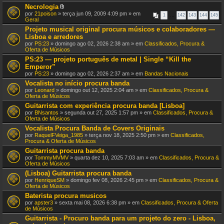
e
s
Necrologia
x
)
A
por
21poison
» terça jun 09, 2009 4:09 pm » em
o
1
…
142
143
144
145
n
Geral
(
e
s
Projeto musical original procura músicos e colaboradores —
x
)
Lisboa e arredores
o
(
por
PS:23
» domingo ago 02, 2026 2:38 am » em
Classificados, Procura &
s
Oferta de Músicos
)
PS:23 — projeto português de metal | Single “Kill the
Emperor”
por
PS:23
» domingo ago 02, 2026 2:37 am » em
Bandas Nacionais
Vocalista no início procura banda
por
Leonard
» domingo out 12, 2025 2:04 am » em
Classificados, Procura &
Oferta de Músicos
Guitarrista com experiência procura banda [Lisboa]
por
BNsantos
» segunda out 27, 2025 1:57 pm » em
Classificados, Procura &
Oferta de Músicos
Vocalista Procura Banda de Covers Originais
por
RaquelFVeiga_1985
» terça nov 18, 2025 2:50 pm » em
Classificados,
Procura & Oferta de Músicos
Guitarrista procura banda
por
TommyMVMV
» quarta dez 10, 2025 7:03 am » em
Classificados, Procura &
Oferta de Músicos
(Lisboa) Guitarrista procura banda
por
HenriqueSM
» domingo fev 08, 2026 2:45 pm » em
Classificados, Procura &
Oferta de Músicos
Baterista procura musicos
por
apster3
» sexta mai 08, 2026 6:38 pm » em
Classificados, Procura & Oferta
de Músicos
Guitarrista - Procuro banda para um projeto do zero - Lisboa,