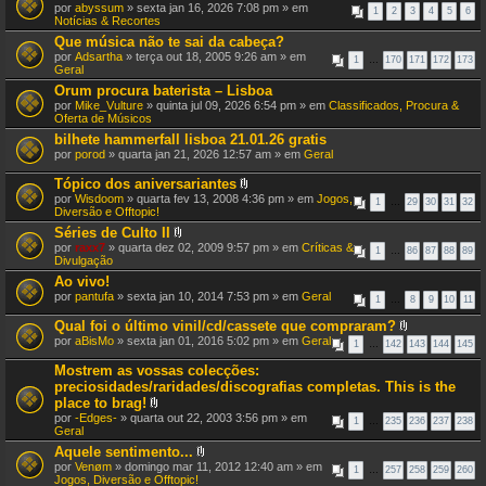
por
abyssum
» sexta jan 16, 2026 7:08 pm » em
1
2
3
4
5
6
Notícias & Recortes
Que música não te sai da cabeça?
por
Adsartha
» terça out 18, 2005 9:26 am » em
1
…
170
171
172
173
Geral
Orum procura baterista – Lisboa
por
Mike_Vulture
» quinta jul 09, 2026 6:54 pm » em
Classificados, Procura &
Oferta de Músicos
bilhete hammerfall lisboa 21.01.26 gratis
por
porod
» quarta jan 21, 2026 12:57 am » em
Geral
Tópico dos aniversariantes
A
por
Wisdoom
» quarta fev 13, 2008 4:36 pm » em
Jogos,
1
…
29
30
31
32
n
Diversão e Offtopic!
e
Séries de Culto II
x
A
por
raxx7
» quarta dez 02, 2009 9:57 pm » em
o
Críticas &
1
…
86
87
88
89
n
Divulgação
(
e
s
Ao vivo!
x
)
por
pantufa
» sexta jan 10, 2014 7:53 pm » em
o
Geral
1
…
8
9
10
11
(
s
Qual foi o último vinil/cd/cassete que compraram?
)
A
por
aBisMo
» sexta jan 01, 2016 5:02 pm » em
Geral
1
…
142
143
144
145
n
e
Mostrem as vossas colecções:
x
preciosidades/raridades/discografias completas. This is the
o
place to brag!
(
A
s
por
-Edges-
» quarta out 22, 2003 3:56 pm » em
1
…
235
236
237
238
n
)
Geral
e
Aquele sentimento...
x
A
por
Venøm
» domingo mar 11, 2012 12:40 am » em
o
1
…
257
258
259
260
n
Jogos, Diversão e Offtopic!
(