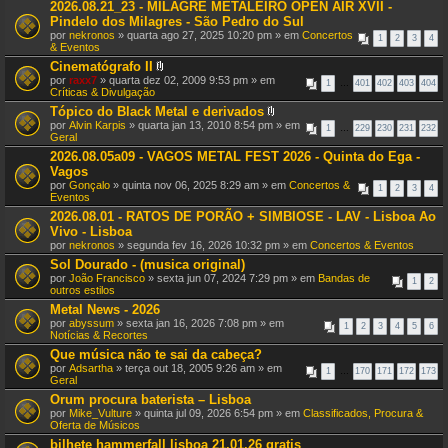
ó
2026.08.21_23 - MILAGRE METALEIRO OPEN AIR XVII -
x
p
Pindelo dos Milagres - São Pedro do Sul
o
i
por
nekronos
» quarta ago 27, 2025 10:20 pm » em
Concertos
(
1
2
3
4
c
& Eventos
s
o
)
t
Cinematógrafo II
e
A
por
raxx7
» quarta dez 02, 2009 9:53 pm » em
1
…
401
402
403
404
m
n
Críticas & Divulgação
u
e
Tópico do Black Metal e derivados
m
x
A
a
por
Alvin Karpis
» quarta jan 13, 2010 8:54 pm » em
o
1
…
229
230
231
232
n
v
Geral
(
e
o
s
2026.08.05a09 - VAGOS METAL FEST 2026 - Quinta do Ega -
x
t
)
Vagos
o
a
(
ç
por
Gonçalo
» quinta nov 06, 2025 8:29 am » em
Concertos &
1
2
3
4
s
ã
Eventos
)
o
2026.08.01 - RATOS DE PORÃO + SIMBIOSE - LAV - Lisboa Ao
.
Vivo - Lisboa
por
nekronos
» segunda fev 16, 2026 10:32 pm » em
Concertos & Eventos
Sol Dourado - (musica original)
por
João Francisco
» sexta jun 07, 2024 7:29 pm » em
Bandas de
1
2
outros estilos
Metal News - 2026
por
abyssum
» sexta jan 16, 2026 7:08 pm » em
1
2
3
4
5
6
Notícias & Recortes
Que música não te sai da cabeça?
por
Adsartha
» terça out 18, 2005 9:26 am » em
1
…
170
171
172
173
Geral
Orum procura baterista – Lisboa
por
Mike_Vulture
» quinta jul 09, 2026 6:54 pm » em
Classificados, Procura &
Oferta de Músicos
bilhete hammerfall lisboa 21.01.26 gratis