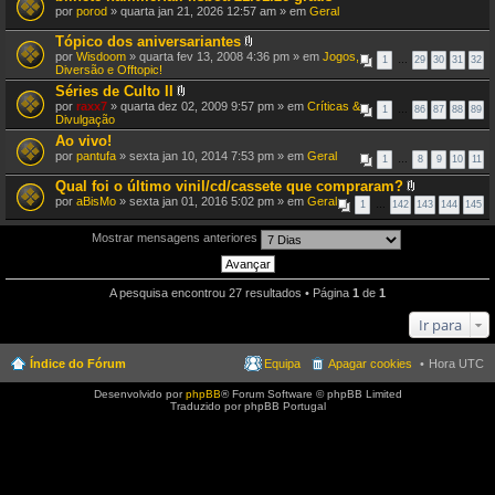
por
porod
» quarta jan 21, 2026 12:57 am » em
Geral
Tópico dos aniversariantes
A
por
Wisdoom
» quarta fev 13, 2008 4:36 pm » em
Jogos,
1
…
29
30
31
32
n
Diversão e Offtopic!
e
Séries de Culto II
x
A
por
raxx7
» quarta dez 02, 2009 9:57 pm » em
o
Críticas &
1
…
86
87
88
89
n
Divulgação
(
e
s
Ao vivo!
x
)
por
pantufa
» sexta jan 10, 2014 7:53 pm » em
o
Geral
1
…
8
9
10
11
(
s
Qual foi o último vinil/cd/cassete que compraram?
)
A
por
aBisMo
» sexta jan 01, 2016 5:02 pm » em
Geral
1
…
142
143
144
145
n
e
x
Mostrar mensagens anteriores
o
(
s
)
A pesquisa encontrou 27 resultados • Página
1
de
1
Ir para
Índice do Fórum
Equipa
Apagar cookies
Hora UTC
Desenvolvido por
phpBB
® Forum Software © phpBB Limited
Traduzido por phpBB Portugal