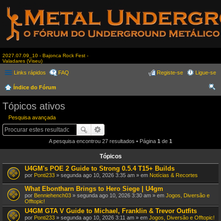
2027.07.09_10 - Bajonca Rock Fest -
Valadares (Viseu)
Links rápidos
FAQ
Registe-se
Ligue-se
Índice do Fórum
es
Tópicos ativos
qui
Pesquisa avançada
sar
A pesquisa encontrou 27 resultados • Página
1
de
1
Tópicos
U4GM's POE 2 Guide to Strong 0.5.4 T15+ Builds
por
Ponti233
» segunda ago 10, 2026 3:35 am » em
Notícias & Recortes
What Ebontharn Brings to Hero Siege | U4gm
por
Benniehench03
» segunda ago 10, 2026 3:30 am » em
Jogos, Diversão e
Offtopic!
U4GM GTA V Guide to Michael, Franklin & Trevor Outfits
por
Ponti233
» segunda ago 10, 2026 3:11 am » em
Jogos, Diversão e Offtopic!