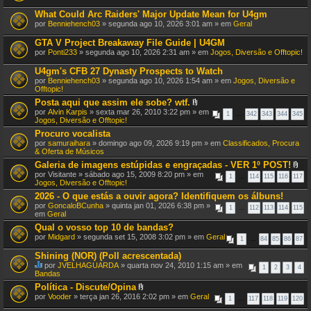
What Could Arc Raiders' Major Update Mean for U4gm
por
Benniehench03
» segunda ago 10, 2026 3:01 am » em
Geral
GTA V Project Breakaway File Guide | U4GM
por
Ponti233
» segunda ago 10, 2026 2:31 am » em
Jogos, Diversão e Offtopic!
U4gm's CFB 27 Dynasty Prospects to Watch
por
Benniehench03
» segunda ago 10, 2026 1:54 am » em
Jogos, Diversão e
Offtopic!
Posta aqui que assim ele sobe? wtf.
A
por
Alvin Karpis
» sexta mar 26, 2010 3:22 pm » em
1
…
342
343
344
345
n
Jogos, Diversão e Offtopic!
e
Procuro vocalista
x
por
samuraihara
» domingo ago 09, 2026 9:19 pm » em
o
Classificados, Procura
& Oferta de Músicos
(
s
Galeria de imagens estúpidas e engraçadas - VER 1º POST!
)
A
por
Visitante
» sábado ago 15, 2009 8:20 pm » em
1
…
114
115
116
117
n
Jogos, Diversão e Offtopic!
e
2026 - O que estás a ouvir agora? Identifiquem os álbuns!
x
por
GoncaloBCunha
» quinta jan 01, 2026 6:38 pm »
o
1
…
112
113
114
115
em
Geral
(
s
Qual o vosso top 10 de bandas?
)
por
Midgard
» segunda set 15, 2008 3:02 pm » em
Geral
1
…
84
85
86
87
Shining (NOR) (Poll acrescentada)
por
JVELHAGUARDA
» quarta nov 24, 2010 1:15 am » em
1
2
3
4
E
Bandas
s
Política - Discute/Opina
t
A
por
Vooder
» terça jan 26, 2016 2:02 pm » em
Geral
e
1
…
117
118
119
120
n
T
e