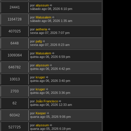
ú
j
por
abyssum
l
a
24441
V
sábado ago 08, 2026 6:10 pm
t
a
e
i
ú
j
m
por
Matusalem
l
a
1164728
a
V
sábado ago 08, 2026 1:35 am
t
a
M
e
i
ú
e
j
m
por
aetheria
l
n
a
407025
a
V
sexta ago 07, 2026 7:07 pm
t
s
a
M
e
i
a
ú
e
j
m
g
por
pafg
l
n
a
6448
a
e
V
sexta ago 07, 2026 8:23 am
t
s
a
M
m
e
i
a
ú
e
j
m
g
por
Matusalem
l
n
a
1009364
a
e
V
quinta ago 06, 2026 6:59 pm
t
s
a
M
m
e
i
a
ú
e
j
m
g
por
abyssum
l
n
a
646782
a
e
V
quinta ago 06, 2026 4:42 pm
t
s
a
M
m
e
i
a
ú
e
j
m
g
por
kruger
l
n
a
10013
a
e
V
quinta ago 06, 2026 3:40 pm
t
s
a
M
m
e
i
a
ú
e
j
m
g
por
kruger
l
n
a
2703
a
e
V
quinta ago 06, 2026 3:36 pm
t
s
a
M
m
e
i
a
ú
e
j
m
g
por
João Francisco
l
n
a
62
a
e
V
quinta ago 06, 2026 12:33 am
t
s
a
M
m
e
i
a
ú
e
j
m
g
por
Keeper
l
n
a
60342
a
e
V
quarta ago 05, 2026 9:06 pm
t
s
a
M
m
e
i
a
ú
e
j
m
g
por
abyssum
l
n
a
527725
a
e
V
quarta ago 05, 2026 6:19 pm
t
s
a
M