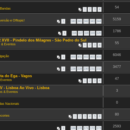
54
Bandas
1
2
3
4
5159
versão e Offtopic!
1
…
340
341
342
343
344
1786
1
…
116
117
118
119
120
VII - Pindelo dos Milagres - São Pedro do Sul
55
 & Eventos
1
2
3
4
6046
ulgação
1
…
400
401
402
403
404
3477
1
…
228
229
230
231
232
ta do Ega - Vagos
47
 Eventos
1
2
3
4
 - Lisboa Ao Vivo - Lisboa
3
os & Eventos
0
as Nacionais
80
ecortes
1
2
3
4
5
6
2593
1
…
169
170
171
172
173