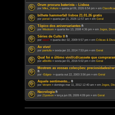
Orum procura baterista – Lisboa
por
Mike_Vulture
» quinta jul 09, 2026 6:54 pm » em
Classific
bilhete hammerfall lisboa 21.01.26 gratis
por
porod
» quarta jan 21, 2026 12:57 am » em
Geral
Tópico dos aniversariantes
A
por
Wisdoom
» quarta fev 13, 2008 4:36 pm » em
Jogos, Diver
n
e
Séries de Culto II
x
A
por
raxx7
» quarta dez 02, 2009 9:57 pm » em
Críticas & Div
o
n
(
e
Ao vivo!
s
x
)
por
pantufa
» sexta jan 10, 2014 7:53 pm » em
Geral
o
(
Qual foi o último vinil/cd/cassete que comprar
s
)
por
aBisMo
» sexta jan 01, 2016 5:02 pm » em
Geral
Mostrem as vossas colecções: preciosidades/rari
A
por
-Edges-
» quarta out 22, 2003 3:56 pm » em
Geral
n
e
Aquele sentimento...
x
A
por
Venøm
» domingo mar 11, 2012 12:40 am » em
Jogos, Div
o
n
(
e
Necrologia
s
x
A
por
21poison
» terça jun 09, 2009 4:09 pm » em
Geral
)
o
n
(
e
s
x
)
o
(
s