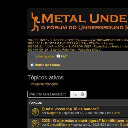
2026.10.16/17 - BLACK BOX FEST (Guimarães) @ TROVADORES DO CA
2026.11.19 - FLOTSAM AND JETSAM (USA) - RCA Club - Lisboa
2027.03.31 - UUHAI + ACYL + BLOSSOM CULT - Republica da Musica - Li
2027.07.09_10 - Bajonca Rock Fest - Valadares (Viseu)
Links rápidos
FAQ
Índice do Fórum
Tópicos ativos
Pesquisa avançada
TÓPICOS
Qual o vosso top 10 de bandas?
por
Midgard
» segunda set 15, 2008 3:02 pm » em
Geral
2026 - O que estás a ouvir agora? Identifiquem o
por
GoncaloBCunha
» quinta jan 01, 2026 6:38 pm » em
Geral