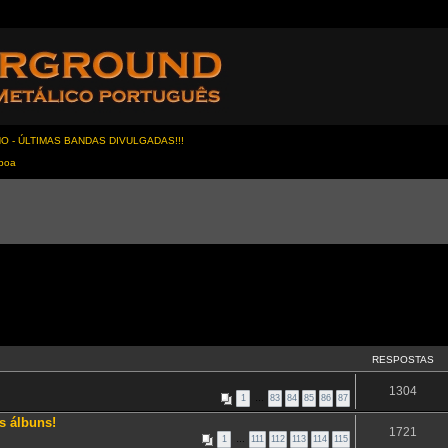
NO - ÚLTIMAS BANDAS DIVULGADAS!!!
sboa
RESPOSTAS
1304
1
…
83
84
85
86
87
s álbuns!
1721
1
…
111
112
113
114
115