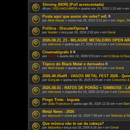
Shining (NOR) (Poll acrescentada)
por
JVELHAGUARDA
» quarta nov 24, 2010 1:15 am » em
E
s
Posta aqui que assim ele sobe? wtf.
t
A
por
Alvin Karpis
» sexta mar 26, 2010 3:22 pm » em
Jogos, Di
e
n
T
e
Política - Discute/Opina
ó
x
A
por
p
Vooder
» terça jan 26, 2016 2:02 pm » em
Geral
o
n
i
(
e
c
2026.08.21_23 - MILAGRE METALEIRO OPEN AIR X
s
x
o
)
por
nekronos
» quarta ago 27, 2025 10:20 pm » em
Concertos
o
t
(
e
Cinematógrafo II
s
m
A
)
por
raxx7
» quarta dez 02, 2009 9:53 pm » em
Críticas & Div
u
n
m
e
Tópico do Black Metal e derivados
a
x
v
A
por
Alvin Karpis
» quarta jan 13, 2010 8:54 pm » em
Geral
o
o
n
(
t
e
2026.08.05a09 - VAGOS METAL FEST 2026 - Quin
s
a
x
)
por
Gonçalo
» quinta nov 06, 2025 8:29 am » em
Concertos &
ç
o
ã
(
2026.08.01 - RATOS DE PORÃO + SIMBIOSE - LAV
o
s
.
)
por
nekronos
» segunda fev 16, 2026 10:32 pm » em
Concert
Pingo Tinto - Ingrata
por
João Francisco
» quinta ago 06, 2026 12:33 am » em
Band
Metal News - 2026
por
abyssum
» sexta jan 16, 2026 7:08 pm » em
Notícias & R
Que música não te sai da cabeça?
por
Adsartha
» terça out 18, 2005 9:26 am » em
Geral