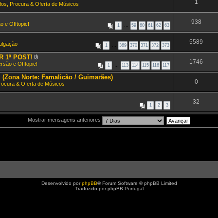
1
dos, Procura & Oferta de Músicos
938
o e Offtopic!
1
…
59
60
61
62
63
5589
vulgação
1
…
369
370
371
372
373
ER 1º POST!
1746
A
rsão e Offtopic!
1
…
113
114
115
116
117
n
e
l (Zona Norte: Famalicão / Guimarães)
x
0
Procura & Oferta de Músicos
o
(
s
32
)
1
2
3
Mostrar mensagens anteriores
Desenvolvido por
phpBB
® Forum Software © phpBB Limited
Traduzido por phpBB Portugal