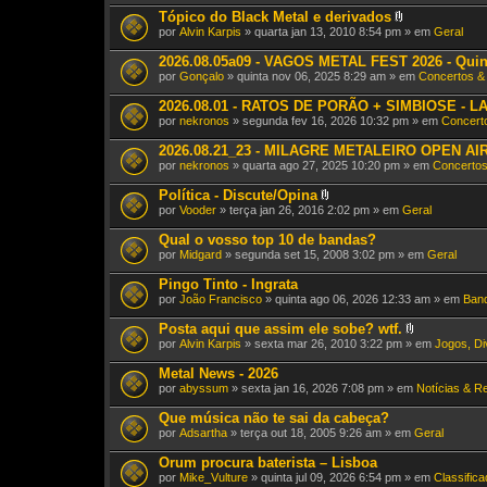
e
Tópico do Black Metal e derivados
x
A
por
Alvin Karpis
» quarta jan 13, 2010 8:54 pm » em
Geral
o
n
(
e
2026.08.05a09 - VAGOS METAL FEST 2026 - Quin
s
x
)
por
Gonçalo
» quinta nov 06, 2025 8:29 am » em
Concertos &
o
(
2026.08.01 - RATOS DE PORÃO + SIMBIOSE - LAV
s
)
por
nekronos
» segunda fev 16, 2026 10:32 pm » em
Concert
2026.08.21_23 - MILAGRE METALEIRO OPEN AIR X
por
nekronos
» quarta ago 27, 2025 10:20 pm » em
Concertos
Política - Discute/Opina
A
por
Vooder
» terça jan 26, 2016 2:02 pm » em
Geral
n
e
Qual o vosso top 10 de bandas?
x
por
Midgard
» segunda set 15, 2008 3:02 pm » em
Geral
o
(
Pingo Tinto - Ingrata
s
)
por
João Francisco
» quinta ago 06, 2026 12:33 am » em
Band
Posta aqui que assim ele sobe? wtf.
A
por
Alvin Karpis
» sexta mar 26, 2010 3:22 pm » em
Jogos, Di
n
e
Metal News - 2026
x
por
abyssum
» sexta jan 16, 2026 7:08 pm » em
Notícias & R
o
(
Que música não te sai da cabeça?
s
)
por
Adsartha
» terça out 18, 2005 9:26 am » em
Geral
Orum procura baterista – Lisboa
por
Mike_Vulture
» quinta jul 09, 2026 6:54 pm » em
Classific