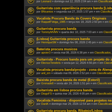
por
Leonard
» domingo out 12, 2025 2:04 am » em
Classifica
Guitarrista com experiência procura banda [Lisb
por
BNsantos
» segunda out 27, 2025 1:57 pm » em
Classific
Vocalista Procura Banda de Covers Originais
por
RaquelFVeiga_1985
» terça nov 18, 2025 2:50 pm » em
Cl
Guitarrista procura banda
por
TommyMVMV
» quarta dez 10, 2025 7:03 am » em
Classi
(Lisboa) Guitarrista procura banda
por
HenriqueSM
» domingo fev 08, 2026 2:45 pm » em
Classi
Baterista procura musicos
por
apster3
» sexta mai 08, 2026 6:38 pm » em
Classificados
Guitarrista - Procuro banda para um projeto do z
por
ElectusTenebris
» sexta jun 12, 2026 4:56 pm » em
Classi
Vocalista procura banda/projeto - zona de Alenq
por
anil_em
» sábado mai 09, 2026 2:52 pm » em
Classificado
Baixista procura banda de metal (Estoril)
por
Grenade8
» sexta abr 24, 2026 1:51 pm » em
Classificad
Guitarrista em lisboa procura banda
por
DiogoFS
» quinta mar 26, 2026 4:05 pm » em
Classificado
Vocalista Feminina - disponivel para projetos n
por
DaniK
» domingo mar 29, 2026 12:54 am » em
Classificad
Guitarrista procura banda, Ribatejo/Lisboa