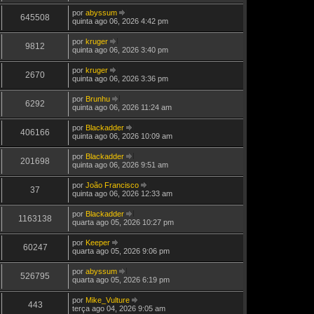
ú
j
por
abyssum
l
a
645508
V
quinta ago 06, 2026 4:42 pm
t
a
e
i
ú
j
m
por
kruger
l
a
9812
a
V
quinta ago 06, 2026 3:40 pm
t
a
M
e
i
ú
e
j
m
por
kruger
l
n
a
2670
a
V
quinta ago 06, 2026 3:36 pm
t
s
a
M
e
i
a
ú
e
j
m
g
por
Brunhu
l
n
a
6292
a
e
V
quinta ago 06, 2026 11:24 am
t
s
a
M
m
e
i
a
ú
e
j
m
g
por
Blackadder
l
n
a
406166
a
e
V
quinta ago 06, 2026 10:09 am
t
s
a
M
m
e
i
a
ú
e
j
m
g
por
Blackadder
l
n
a
201698
a
e
V
quinta ago 06, 2026 9:51 am
t
s
a
M
m
e
i
a
ú
e
j
m
g
por
João Francisco
l
n
a
37
a
e
V
quinta ago 06, 2026 12:33 am
t
s
a
M
m
e
i
a
ú
e
j
m
g
por
Blackadder
l
n
a
1163138
a
e
V
quarta ago 05, 2026 10:27 pm
t
s
a
M
m
e
i
a
ú
e
j
m
g
por
Keeper
l
n
a
60247
a
e
V
quarta ago 05, 2026 9:06 pm
t
s
a
M
m
e
i
a
ú
e
j
m
g
por
abyssum
l
n
a
526795
a
e
V
quarta ago 05, 2026 6:19 pm
t
s
a
M
m
e
i
a
ú
e
j
m
g
por
Mike_Vulture
l
n
a
443
a
e
V
terça ago 04, 2026 9:05 am
t
s
a
M