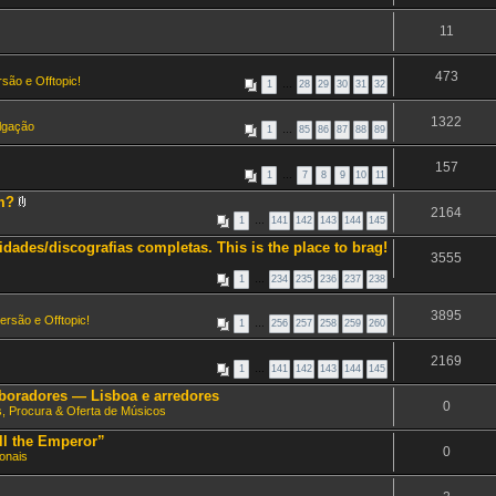
11
473
são e Offtopic!
1
…
28
29
30
31
32
1322
ulgação
1
…
85
86
87
88
89
157
1
…
7
8
9
10
11
am?
2164
A
1
…
141
142
143
144
145
n
e
dades/discografias completas. This is the place to brag!
x
3555
o
(
1
…
234
235
236
237
238
s
)
3895
ersão e Offtopic!
1
…
256
257
258
259
260
2169
1
…
141
142
143
144
145
aboradores — Lisboa e arredores
0
s, Procura & Oferta de Músicos
ll the Emperor”
0
onais