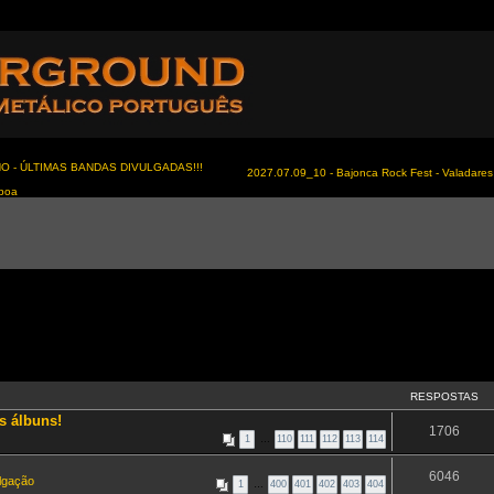
NO - ÚLTIMAS BANDAS DIVULGADAS!!!
2027.07.09_10 - Bajonca Rock Fest - Valadares 
sboa
RESPOSTAS
s álbuns!
1706
1
…
110
111
112
113
114
6046
ulgação
1
…
400
401
402
403
404