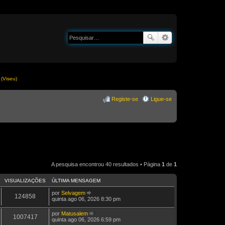
(Viseu)
Registe-se
Ligue-se
A pesquisa encontrou 40 resultados • Página
1
de
1
VISUALIZAÇÕES
ÚLTIMA MENSAGEM
por
Selvagem
124858
V
quinta ago 06, 2026 8:30 pm
e
j
por
Matusalem
a
1007417
V
quinta ago 06, 2026 6:59 pm
a
e