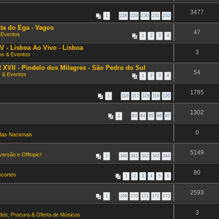
3477
1
…
228
229
230
231
232
ta do Ega - Vagos
47
 Eventos
1
2
3
4
 - Lisboa Ao Vivo - Lisboa
3
os & Eventos
VII - Pindelo dos Milagres - São Pedro do Sul
54
 & Eventos
1
2
3
4
1785
1
…
116
117
118
119
120
1302
1
…
83
84
85
86
87
0
as Nacionais
5149
versão e Offtopic!
1
…
340
341
342
343
344
80
ecortes
1
2
3
4
5
6
2593
1
…
169
170
171
172
173
3
ados, Procura & Oferta de Músicos