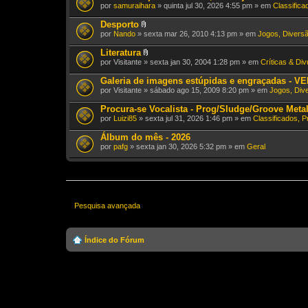
por
samuraihara
» quinta jul 30, 2026 4:55 pm » em
Classifica
Desporto
A
por
Nando
» sexta mar 26, 2010 4:13 pm » em
Jogos, Diversã
n
e
Literatura
x
A
por
Visitante
» sexta jan 30, 2004 1:28 pm » em
Críticas & Di
o
n
(
e
Galeria de imagens estúpidas e engraçadas - V
s
x
)
por
Visitante
» sábado ago 15, 2009 8:20 pm » em
Jogos, Dive
o
(
Procura-se Vocalista - Prog/Sludge/Groove Meta
s
)
por
Luizi85
» sexta jul 31, 2026 1:46 pm » em
Classificados, 
Álbum do mês - 2026
por
pafg
» sexta jan 30, 2026 5:32 pm » em
Geral
Pesquisa avançada
Índice do Fórum