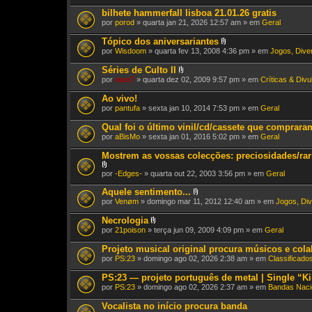
bilhete hammerfall lisboa 21.01.26 gratis
por
porod
» quarta jan 21, 2026 12:57 am » em
Geral
Tópico dos aniversariantes
A
por
Wisdoom
» quarta fev 13, 2008 4:36 pm » em
Jogos, Diver
n
e
Séries de Culto II
x
A
por
raxx7
» quarta dez 02, 2009 9:57 pm » em
Críticas & Div
o
n
(
e
Ao vivo!
s
x
)
por
pantufa
» sexta jan 10, 2014 7:53 pm » em
Geral
o
(
Qual foi o último vinil/cd/cassete que comprar
s
)
por
aBisMo
» sexta jan 01, 2016 5:02 pm » em
Geral
Mostrem as vossas colecções: preciosidades/rari
A
por
-Edges-
» quarta out 22, 2003 3:56 pm » em
Geral
n
e
Aquele sentimento...
x
A
por
Venøm
» domingo mar 11, 2012 12:40 am » em
Jogos, Div
o
n
(
e
Necrologia
s
x
A
por
21poison
» terça jun 09, 2009 4:09 pm » em
Geral
)
o
n
(
e
Projeto musical original procura músicos e col
s
x
)
por
PS:23
» domingo ago 02, 2026 2:38 am » em
Classificado
o
(
PS:23 — projeto português de metal | Single “Ki
s
)
por
PS:23
» domingo ago 02, 2026 2:37 am » em
Bandas Naci
Vocalista no início procura banda