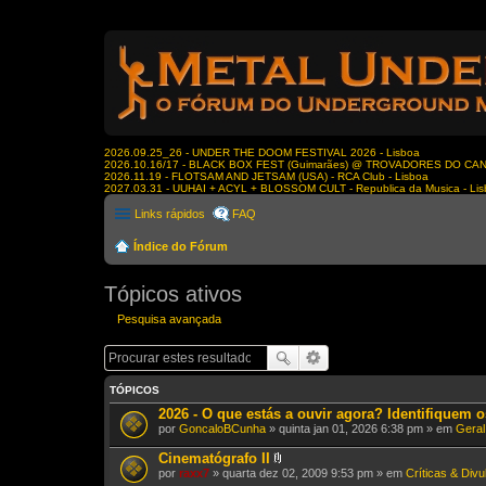
2026.09.25_26 - UNDER THE DOOM FESTIVAL 2026 - Lisboa
2026.10.16/17 - BLACK BOX FEST (Guimarães) @ TROVADORES DO CA
2026.11.19 - FLOTSAM AND JETSAM (USA) - RCA Club - Lisboa
2027.03.31 - UUHAI + ACYL + BLOSSOM CULT - Republica da Musica - Li
Links rápidos
FAQ
Índice do Fórum
Tópicos ativos
Pesquisa avançada
TÓPICOS
2026 - O que estás a ouvir agora? Identifiquem o
por
GoncaloBCunha
» quinta jan 01, 2026 6:38 pm » em
Geral
Cinematógrafo II
A
por
raxx7
» quarta dez 02, 2009 9:53 pm » em
Críticas & Div
n