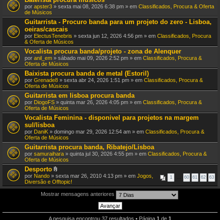
por
apster3
» sexta mai 08, 2026 6:38 pm » em
Classificados, Procura & Oferta
de Músicos
Guitarrista - Procuro banda para um projeto do zero - Lisboa,
oeiras/cascais
por
ElectusTenebris
» sexta jun 12, 2026 4:56 pm » em
Classificados, Procura
& Oferta de Músicos
Vocalista procura banda/projeto - zona de Alenquer
por
anil_em
» sábado mai 09, 2026 2:52 pm » em
Classificados, Procura &
Oferta de Músicos
Baixista procura banda de metal (Estoril)
por
Grenade8
» sexta abr 24, 2026 1:51 pm » em
Classificados, Procura &
Oferta de Músicos
Guitarrista em lisboa procura banda
por
DiogoFS
» quinta mar 26, 2026 4:05 pm » em
Classificados, Procura &
Oferta de Músicos
Vocalista Feminina - disponivel para projetos na margem
sul/lisboa
por
DaniK
» domingo mar 29, 2026 12:54 am » em
Classificados, Procura &
Oferta de Músicos
Guitarrista procura banda, Ribatejo/Lisboa
por
samuraihara
» quinta jul 30, 2026 4:55 pm » em
Classificados, Procura &
Oferta de Músicos
Desporto
A
por
Nando
» sexta mar 26, 2010 4:13 pm » em
Jogos,
1
…
60
61
62
63
n
Diversão e Offtopic!
e
x
Mostrar mensagens anteriores
o
(
s
)
A pesquisa encontrou 37 resultados • Página
1
de
1