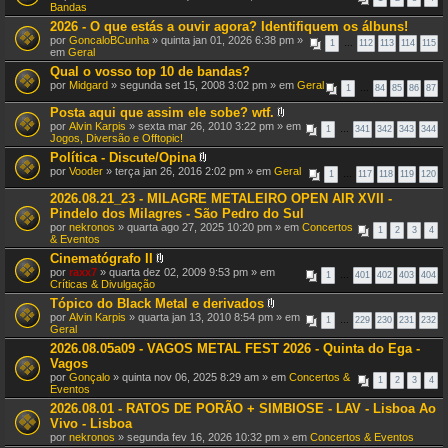
E
Bandas
s
2026 - O que estás a ouvir agora? Identifiquem os álbuns!
t
por
GoncaloBCunha
» quinta jan 01, 2026 6:38 pm »
e
1
…
112
113
114
115
em
Geral
T
ó
Qual o vosso top 10 de bandas?
p
por
Midgard
» segunda set 15, 2008 3:02 pm » em
Geral
i
1
…
84
85
86
87
c
Posta aqui que assim ele sobe? wtf.
o
A
t
por
Alvin Karpis
» sexta mar 26, 2010 3:22 pm » em
1
…
341
342
343
344
n
e
Jogos, Diversão e Offtopic!
e
m
Política - Discute/Opina
x
u
A
por
Vooder
» terça jan 26, 2016 2:02 pm » em
Geral
o
m
1
…
117
118
119
120
n
(
a
e
s
2026.08.21_23 - MILAGRE METALEIRO OPEN AIR XVII -
v
x
)
o
Pindelo dos Milagres - São Pedro do Sul
o
t
por
nekronos
» quarta ago 27, 2025 10:20 pm » em
Concertos
(
1
2
3
4
a
& Eventos
s
ç
)
Cinematógrafo II
ã
o
A
por
raxx7
» quarta dez 02, 2009 9:53 pm » em
1
…
401
402
403
404
.
n
Críticas & Divulgação
e
Tópico do Black Metal e derivados
x
A
por
Alvin Karpis
» quarta jan 13, 2010 8:54 pm » em
o
1
…
229
230
231
232
n
Geral
(
e
s
2026.08.05a09 - VAGOS METAL FEST 2026 - Quinta do Ega -
x
)
Vagos
o
(
por
Gonçalo
» quinta nov 06, 2025 8:29 am » em
Concertos &
1
2
3
4
s
Eventos
)
2026.08.01 - RATOS DE PORÃO + SIMBIOSE - LAV - Lisboa Ao
Vivo - Lisboa
por
nekronos
» segunda fev 16, 2026 10:32 pm » em
Concertos & Eventos