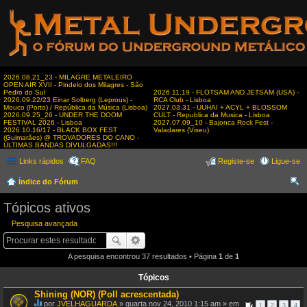
2026.08.21_23 - MILAGRE METALEIRO
OPEN AIR XVII - Pindelo dos Milagres - São
Pedro do Sul
2026.11.19 - FLOTSAM AND JETSAM (USA) -
2026.09.22/23 Einar Solberg (Leprous) -
RCA Club - Lisboa
Mouco (Porto) / República da Música (Lisboa)
2027.03.31 - UUHAI + ACYL + BLOSSOM
2026.09.25_26 - UNDER THE DOOM
CULT - Republica da Musica - Lisboa
FESTIVAL 2026 - Lisboa
2027.07.09_10 - Bajonca Rock Fest -
2026.10.16/17 - BLACK BOX FEST
Valadares (Viseu)
(Guimarães) @ TROVADORES DO CANO -
ÚLTIMAS BANDAS DIVULGADAS!!!
Links rápidos
FAQ
Registe-se
Ligue-se
Índice do Fórum
es
Tópicos ativos
qui
Pesquisa avançada
sar
A pesquisa encontrou 37 resultados • Página
1
de
1
Tópicos
Shining (NOR) (Poll acrescentada)
por
JVELHAGUARDA
» quarta nov 24, 2010 1:15 am » em
1
2
3
4