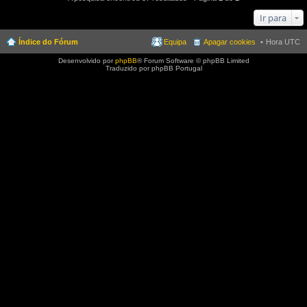
Ir para
Índice do Fórum
Equipa
Apagar cookies
Hora UTC
Desenvolvido por
phpBB
® Forum Software © phpBB Limited
Traduzido por phpBB Portugal