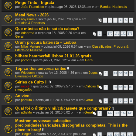
Pingo Tinto - Ingrata
por
João Francisco
» quinta ago 06, 2026 12:33 am » em
Bandas Nacionais
Metal News - 2026
por
abyssum
» sexta jan 16, 2026 7:08 pm » em
1
2
3
4
5
6
Notícias & Recortes
Que música não te sai da cabeça?
por
Adsartha
» terça out 18, 2005 9:26 am » em
1
…
170
171
172
173
Geral
Orum procura baterista – Lisboa
por
Mike_Vulture
» quinta jul 09, 2026 6:54 pm » em
Classificados, Procura &
Oferta de Músicos
bilhete hammerfall lisboa 21.01.26 gratis
por
porod
» quarta jan 21, 2026 12:57 am » em
Geral
Tópico dos aniversariantes
A
por
Wisdoom
» quarta fev 13, 2008 4:36 pm » em
Jogos,
1
…
29
30
31
32
n
Diversão e Offtopic!
e
Séries de Culto II
x
A
por
raxx7
» quarta dez 02, 2009 9:57 pm » em
o
Críticas &
1
…
86
87
88
89
n
Divulgação
(
e
s
Ao vivo!
x
)
por
pantufa
» sexta jan 10, 2014 7:53 pm » em
o
Geral
1
…
8
9
10
11
(
s
Qual foi o último vinil/cd/cassete que compraram?
)
A
por
aBisMo
» sexta jan 01, 2016 5:02 pm » em
Geral
1
…
142
143
144
145
n
e
Mostrem as vossas colecções:
x
preciosidades/raridades/discografias completas. This is the
o
place to brag!
(
A
s
por
-Edges-
» quarta out 22, 2003 3:56 pm » em
1
…
235
236
237
238