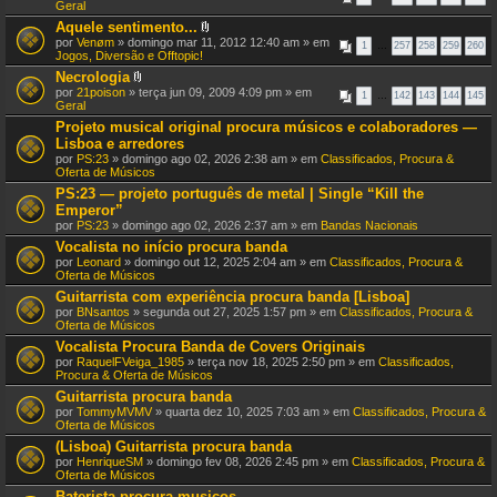
n
)
Geral
e
Aquele sentimento...
x
A
por
Venøm
» domingo mar 11, 2012 12:40 am » em
o
1
…
257
258
259
260
n
Jogos, Diversão e Offtopic!
(
e
s
Necrologia
x
)
A
por
21poison
» terça jun 09, 2009 4:09 pm » em
o
1
…
142
143
144
145
n
Geral
(
e
s
Projeto musical original procura músicos e colaboradores —
x
)
Lisboa e arredores
o
(
por
PS:23
» domingo ago 02, 2026 2:38 am » em
Classificados, Procura &
s
Oferta de Músicos
)
PS:23 — projeto português de metal | Single “Kill the
Emperor”
por
PS:23
» domingo ago 02, 2026 2:37 am » em
Bandas Nacionais
Vocalista no início procura banda
por
Leonard
» domingo out 12, 2025 2:04 am » em
Classificados, Procura &
Oferta de Músicos
Guitarrista com experiência procura banda [Lisboa]
por
BNsantos
» segunda out 27, 2025 1:57 pm » em
Classificados, Procura &
Oferta de Músicos
Vocalista Procura Banda de Covers Originais
por
RaquelFVeiga_1985
» terça nov 18, 2025 2:50 pm » em
Classificados,
Procura & Oferta de Músicos
Guitarrista procura banda
por
TommyMVMV
» quarta dez 10, 2025 7:03 am » em
Classificados, Procura &
Oferta de Músicos
(Lisboa) Guitarrista procura banda
por
HenriqueSM
» domingo fev 08, 2026 2:45 pm » em
Classificados, Procura &
Oferta de Músicos
Baterista procura musicos