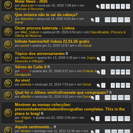
Metal News - 2026
por
abyssum
» sexta jan 16, 2026 7:08 pm » em
1
2
3
4
5
6
Notícias & Recortes
Que música não te sai da cabeça?
por
Adsartha
» terça out 18, 2005 9:26 am » em
1
…
170
171
172
173
Geral
Orum procura baterista – Lisboa
por
Mike_Vulture
» quinta jul 09, 2026 6:54 pm » em
Classificados, Procura &
Oferta de Músicos
bilhete hammerfall lisboa 21.01.26 gratis
por
porod
» quarta jan 21, 2026 12:57 am » em
Geral
Tópico dos aniversariantes
A
por
Wisdoom
» quarta fev 13, 2008 4:36 pm » em
Jogos,
1
…
29
30
31
32
n
Diversão e Offtopic!
e
Séries de Culto II
x
A
por
raxx7
» quarta dez 02, 2009 9:57 pm » em
o
Críticas &
1
…
86
87
88
89
n
Divulgação
(
e
s
Ao vivo!
x
)
por
pantufa
» sexta jan 10, 2014 7:53 pm » em
o
Geral
1
…
8
9
10
11
(
s
Qual foi o último vinil/cd/cassete que compraram?
)
A
por
aBisMo
» sexta jan 01, 2016 5:02 pm » em
Geral
1
…
142
143
144
145
n
e
Mostrem as vossas colecções:
x
preciosidades/raridades/discografias completas. This is the
o
place to brag!
(
A
s
por
-Edges-
» quarta out 22, 2003 3:56 pm » em
1
…
235
236
237
238
n
)
Geral
e
Aquele sentimento...
x
A
por
Venøm
» domingo mar 11, 2012 12:40 am » em
o
1
…
257
258
259
260