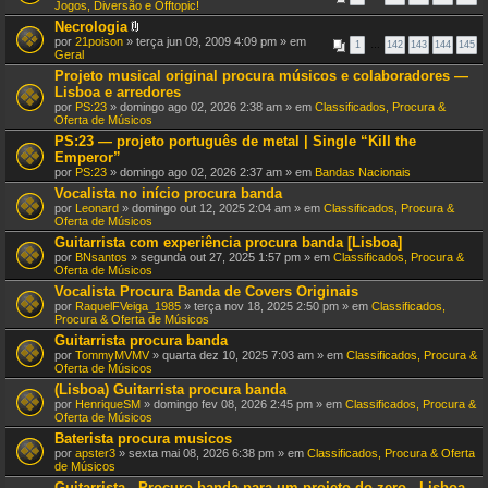
n
Jogos, Diversão e Offtopic!
(
e
s
Necrologia
x
)
A
por
21poison
» terça jun 09, 2009 4:09 pm » em
o
1
…
142
143
144
145
n
Geral
(
e
s
Projeto musical original procura músicos e colaboradores —
x
)
Lisboa e arredores
o
(
por
PS:23
» domingo ago 02, 2026 2:38 am » em
Classificados, Procura &
s
Oferta de Músicos
)
PS:23 — projeto português de metal | Single “Kill the
Emperor”
por
PS:23
» domingo ago 02, 2026 2:37 am » em
Bandas Nacionais
Vocalista no início procura banda
por
Leonard
» domingo out 12, 2025 2:04 am » em
Classificados, Procura &
Oferta de Músicos
Guitarrista com experiência procura banda [Lisboa]
por
BNsantos
» segunda out 27, 2025 1:57 pm » em
Classificados, Procura &
Oferta de Músicos
Vocalista Procura Banda de Covers Originais
por
RaquelFVeiga_1985
» terça nov 18, 2025 2:50 pm » em
Classificados,
Procura & Oferta de Músicos
Guitarrista procura banda
por
TommyMVMV
» quarta dez 10, 2025 7:03 am » em
Classificados, Procura &
Oferta de Músicos
(Lisboa) Guitarrista procura banda
por
HenriqueSM
» domingo fev 08, 2026 2:45 pm » em
Classificados, Procura &
Oferta de Músicos
Baterista procura musicos
por
apster3
» sexta mai 08, 2026 6:38 pm » em
Classificados, Procura & Oferta
de Músicos
Guitarrista - Procuro banda para um projeto do zero - Lisboa,