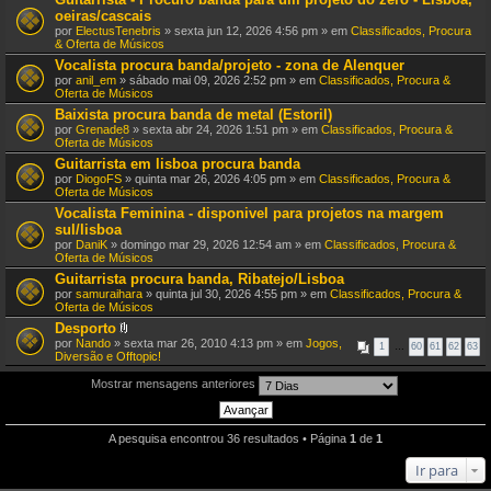
oeiras/cascais
por
ElectusTenebris
» sexta jun 12, 2026 4:56 pm » em
Classificados, Procura
& Oferta de Músicos
Vocalista procura banda/projeto - zona de Alenquer
por
anil_em
» sábado mai 09, 2026 2:52 pm » em
Classificados, Procura &
Oferta de Músicos
Baixista procura banda de metal (Estoril)
por
Grenade8
» sexta abr 24, 2026 1:51 pm » em
Classificados, Procura &
Oferta de Músicos
Guitarrista em lisboa procura banda
por
DiogoFS
» quinta mar 26, 2026 4:05 pm » em
Classificados, Procura &
Oferta de Músicos
Vocalista Feminina - disponivel para projetos na margem
sul/lisboa
por
DaniK
» domingo mar 29, 2026 12:54 am » em
Classificados, Procura &
Oferta de Músicos
Guitarrista procura banda, Ribatejo/Lisboa
por
samuraihara
» quinta jul 30, 2026 4:55 pm » em
Classificados, Procura &
Oferta de Músicos
Desporto
A
por
Nando
» sexta mar 26, 2010 4:13 pm » em
Jogos,
1
…
60
61
62
63
n
Diversão e Offtopic!
e
x
Mostrar mensagens anteriores
o
(
s
)
A pesquisa encontrou 36 resultados • Página
1
de
1
Ir para