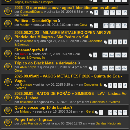
n
Jogos, Diversão e Offtopic!
e
2026 - O que estás a ouvir agora? Identifiquem os álbuns!
x
por
GoncaloBCunha
» quinta jan 01, 2026 6:38 pm »
o
1
…
112
113
114
115
em
Geral
(
s
Política - Discute/Opina
)
A
por
Vooder
» terça jan 26, 2016 2:02 pm » em
Geral
1
…
117
118
119
120
n
e
2026.08.21_23 - MILAGRE METALEIRO OPEN AIR XVII -
x
Pindelo dos Milagres - São Pedro do Sul
o
por
nekronos
» quarta ago 27, 2025 10:20 pm » em
Concertos
(
1
2
3
4
& Eventos
s
)
Cinematógrafo II
A
por
raxx7
» quarta dez 02, 2009 9:53 pm » em
1
…
401
402
403
404
n
Críticas & Divulgação
e
Tópico do Black Metal e derivados
x
A
por
Alvin Karpis
» quarta jan 13, 2010 8:54 pm » em
o
1
…
229
230
231
232
n
Geral
(
e
s
2026.08.05a09 - VAGOS METAL FEST 2026 - Quinta do Ega -
x
)
Vagos
o
(
por
Gonçalo
» quinta nov 06, 2025 8:29 am » em
Concertos &
1
2
3
4
s
Eventos
)
2026.08.01 - RATOS DE PORÃO + SIMBIOSE - LAV - Lisboa Ao
Vivo - Lisboa
por
nekronos
» segunda fev 16, 2026 10:32 pm » em
Concertos & Eventos
Qual o vosso top 10 de bandas?
por
Midgard
» segunda set 15, 2008 3:02 pm » em
Geral
1
…
84
85
86
87
Pingo Tinto - Ingrata
por
João Francisco
» quinta ago 06, 2026 12:33 am » em
Bandas Nacionais