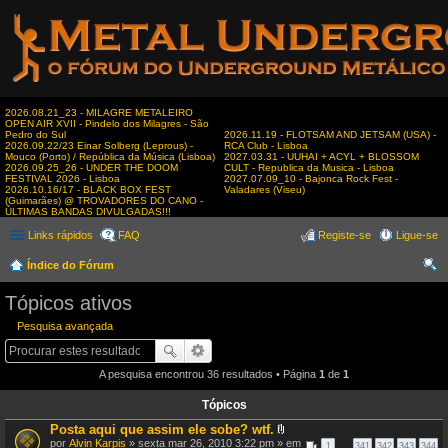
2026.08.21_23 - MILAGRE METALEIRO
OPEN AIR XVII - Pindelo dos Milagres - São
Pedro do Sul
2026.11.19 - FLOTSAM AND JETSAM (USA) -
2026.09.22/23 Einar Solberg (Leprous) -
RCA Club - Lisboa
Mouco (Porto) / República da Música (Lisboa)
2027.03.31 - UUHAI + ACYL + BLOSSOM
2026.09.25_26 - UNDER THE DOOM
CULT - Republica da Musica - Lisboa
FESTIVAL 2026 - Lisboa
2027.07.09_10 - Bajonca Rock Fest -
2026.10.16/17 - BLACK BOX FEST
Valadares (Viseu)
(Guimarães) @ TROVADORES DO CANO -
ÚLTIMAS BANDAS DIVULGADAS!!!
Links rápidos
FAQ
Registe-se
Ligue-se
Índice do Fórum
es
Tópicos ativos
qui
Pesquisa avançada
sar
A pesquisa encontrou 36 resultados • Página
1
de
1
Tópicos
Posta aqui que assim ele sobe? wtf.
A
por
Alvin Karpis
» sexta mar 26, 2010 3:22 pm » em
1
…
341
342
343
344