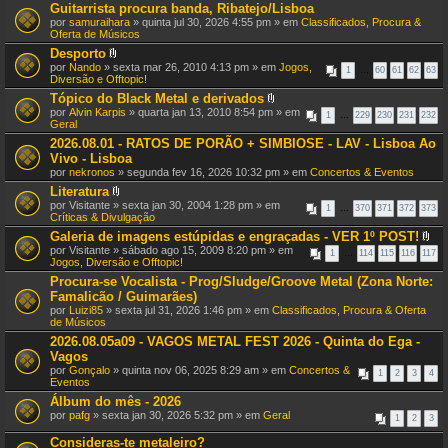
Guitarrista procura banda, Ribatejo/Lisboa
por
samuraihara
» quinta jul 30, 2026 4:55 pm » em
Classificados, Procura &
Oferta de Músicos
Desporto
A
por
Nando
» sexta mar 26, 2010 4:13 pm » em
Jogos,
1
…
60
61
62
63
n
Diversão e Offtopic!
e
Tópico do Black Metal e derivados
x
A
por
Alvin Karpis
o
» quarta jan 13, 2010 8:54 pm » em
1
…
229
230
231
232
n
Geral
(
e
s
2026.08.01 - RATOS DE PORÃO + SIMBIOSE - LAV - Lisboa Ao
x
)
Vivo - Lisboa
o
(
por
nekronos
» segunda fev 16, 2026 10:32 pm » em
Concertos & Eventos
s
Literatura
)
A
por
Visitante
» sexta jan 30, 2004 1:28 pm » em
1
…
370
371
372
373
n
Críticas & Divulgação
e
Galeria de imagens estúpidas e engraçadas - VER 1º POST!
x
A
por
Visitante
» sábado ago 15, 2009 8:20 pm » em
o
1
…
114
115
116
117
n
Jogos, Diversão e Offtopic!
(
e
s
Procura-se Vocalista - Prog/Sludge/Groove Metal (Zona Norte:
x
)
Famalicão / Guimarães)
o
(
por
Luizi85
» sexta jul 31, 2026 1:46 pm » em
Classificados, Procura & Oferta
s
de Músicos
)
2026.08.05a09 - VAGOS METAL FEST 2026 - Quinta do Ega -
Vagos
por
Gonçalo
» quinta nov 06, 2025 8:29 am » em
Concertos &
1
2
3
4
Eventos
Álbum do mês - 2026
por
pafg
» sexta jan 30, 2026 5:32 pm » em
Geral
1
2
3
Consideras-te metaleiro?