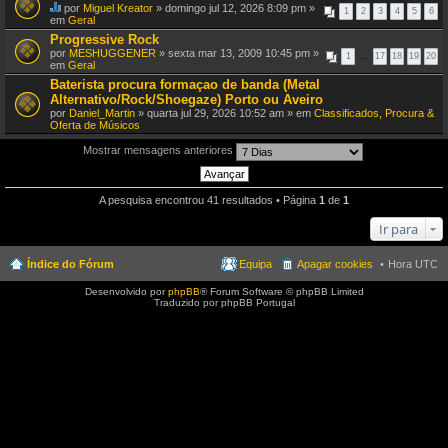
por
Miguel Kreator
» domingo jul 12, 2026 8:09 pm »
1
2
3
4
5
6
E
em
Geral
s
Progressive Rock
t
por
MESHUGGENER
» sexta mar 13, 2009 10:45 pm »
e
1
…
17
18
19
20
em
Geral
T
ó
Baterista procura formaçao de banda (Metal
p
Alternativo/Rock/Shoegaze) Porto ou Aveiro
i
por
Daniel_Martin
» quarta jul 29, 2026 10:52 am » em
Classificados, Procura &
c
Oferta de Músicos
o
t
e
Mostrar mensagens anteriores
m
u
m
a
A pesquisa encontrou 41 resultados • Página
1
de
1
v
o
Ir para
t
a
ç
Índice do Fórum
Equipa
Apagar cookies
Hora UTC
ã
o
Desenvolvido por
phpBB
® Forum Software © phpBB Limited
.
Traduzido por phpBB Portugal