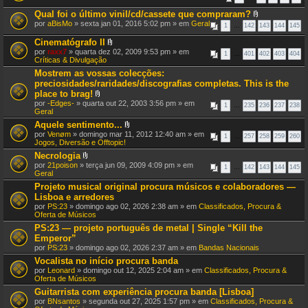
(
s
Qual foi o último vinil/cd/cassete que compraram?
)
A
por
aBisMo
» sexta jan 01, 2016 5:02 pm » em
Geral
1
…
142
143
144
145
n
e
Cinematógrafo II
x
A
por
raxx7
» quarta dez 02, 2009 9:53 pm » em
1
…
401
o
402
403
404
n
Críticas & Divulgação
(
e
s
Mostrem as vossas colecções:
x
)
preciosidades/raridades/discografias completas. This is the
o
(
place to brag!
s
A
por
-Edges-
» quarta out 22, 2003 3:56 pm » em
1
…
235
236
237
238
)
n
Geral
e
Aquele sentimento...
x
A
por
Venøm
» domingo mar 11, 2012 12:40 am » em
o
1
…
257
258
259
260
n
Jogos, Diversão e Offtopic!
(
e
s
Necrologia
x
)
A
por
21poison
» terça jun 09, 2009 4:09 pm » em
o
1
…
142
143
144
145
n
Geral
(
e
s
Projeto musical original procura músicos e colaboradores —
x
)
Lisboa e arredores
o
(
por
PS:23
» domingo ago 02, 2026 2:38 am » em
Classificados, Procura &
s
Oferta de Músicos
)
PS:23 — projeto português de metal | Single “Kill the
Emperor”
por
PS:23
» domingo ago 02, 2026 2:37 am » em
Bandas Nacionais
Vocalista no início procura banda
por
Leonard
» domingo out 12, 2025 2:04 am » em
Classificados, Procura &
Oferta de Músicos
Guitarrista com experiência procura banda [Lisboa]
por
BNsantos
» segunda out 27, 2025 1:57 pm » em
Classificados, Procura &