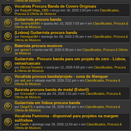
Oferta de Músicos
Vocalista Procura Banda de Covers Originais
por
RaquelFVeiga_1985
» terça nov 18, 2025 2:50 pm » em
Classificados,
Procura & Oferta de Músicos
Guitarrista procura banda
por
TommyMVMV
» quarta dez 10, 2025 7:03 am » em
Classificados, Procura &
Oferta de Músicos
(Lisboa) Guitarrista procura banda
por
HenriqueSM
» domingo fev 08, 2026 2:45 pm » em
Classificados, Procura &
Oferta de Músicos
Baterista procura musicos
por
apster3
» sexta mai 08, 2026 6:38 pm » em
Classificados, Procura & Oferta
de Músicos
Guitarrista - Procuro banda para um projeto do zero - Lisboa,
oeiras/cascais
por
ElectusTenebris
» sexta jun 12, 2026 4:56 pm » em
Classificados, Procura
& Oferta de Músicos
Vocalista procura banda/projeto - zona de Alenquer
por
anil_em
» sábado mai 09, 2026 2:52 pm » em
Classificados, Procura &
Oferta de Músicos
Baixista procura banda de metal (Estoril)
por
Grenade8
» sexta abr 24, 2026 1:51 pm » em
Classificados, Procura &
Oferta de Músicos
Guitarrista em lisboa procura banda
por
DiogoFS
» quinta mar 26, 2026 4:05 pm » em
Classificados, Procura &
Oferta de Músicos
Vocalista Feminina - disponivel para projetos na margem
sul/lisboa
por
DaniK
» domingo mar 29, 2026 12:54 am » em
Classificados, Procura &
Oferta de Músicos