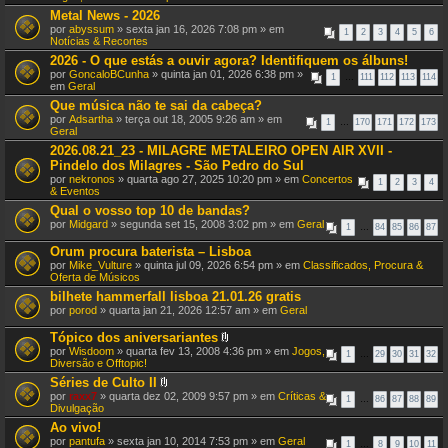
e
Metal News - 2026
x
por
abyssum
» sexta jan 16, 2026 7:08 pm » em
o
1
2
3
4
5
6
Notícias & Recortes
(
s
2026 - O que estás a ouvir agora? Identifiquem os álbuns!
)
por
GoncaloBCunha
» quinta jan 01, 2026 6:38 pm »
1
…
111
112
113
114
em
Geral
Que música não te sai da cabeça?
por
Adsartha
» terça out 18, 2005 9:26 am » em
1
…
170
171
172
173
Geral
2026.08.21_23 - MILAGRE METALEIRO OPEN AIR XVII -
Pindelo dos Milagres - São Pedro do Sul
por
nekronos
» quarta ago 27, 2025 10:20 pm » em
Concertos
1
2
3
4
& Eventos
Qual o vosso top 10 de bandas?
por
Midgard
» segunda set 15, 2008 3:02 pm » em
Geral
1
…
84
85
86
87
Orum procura baterista – Lisboa
por
Mike_Vulture
» quinta jul 09, 2026 6:54 pm » em
Classificados, Procura &
Oferta de Músicos
bilhete hammerfall lisboa 21.01.26 gratis
por
porod
» quarta jan 21, 2026 12:57 am » em
Geral
Tópico dos aniversariantes
A
por
Wisdoom
» quarta fev 13, 2008 4:36 pm » em
Jogos,
1
…
29
30
31
32
n
Diversão e Offtopic!
e
Séries de Culto II
x
A
por
raxx7
» quarta dez 02, 2009 9:57 pm » em
o
Críticas &
1
…
86
87
88
89
n
Divulgação
(
e
s
Ao vivo!
x
)
por
pantufa
» sexta jan 10, 2014 7:53 pm » em
o
Geral
1
…
8
9
10
11