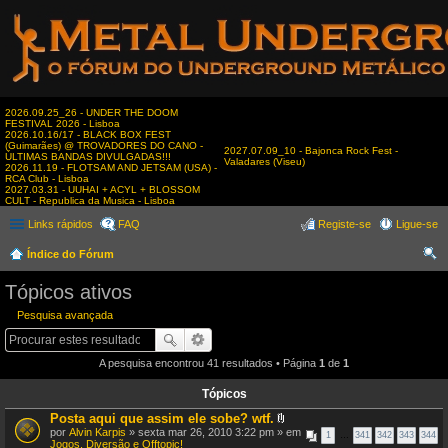
2026.09.25_26 - UNDER THE DOOM
FESTIVAL 2026 - Lisboa
2026.10.16/17 - BLACK BOX FEST
(Guimarães) @ TROVADORES DO CANO -
2027.07.09_10 - Bajonca Rock Fest -
ÚLTIMAS BANDAS DIVULGADAS!!!
Valadares (Viseu)
2026.11.19 - FLOTSAM AND JETSAM (USA) -
RCA Club - Lisboa
2027.03.31 - UUHAI + ACYL + BLOSSOM
CULT - Republica da Musica - Lisboa
Links rápidos
FAQ
Registe-se
Ligue-se
Índice do Fórum
es
Tópicos ativos
qui
Pesquisa avançada
sar
A pesquisa encontrou 41 resultados • Página
1
de
1
Tópicos
Posta aqui que assim ele sobe? wtf.
A
por
Alvin Karpis
» sexta mar 26, 2010 3:22 pm » em
1
…
341
342
343
344
n
Jogos, Diversão e Offtopic!