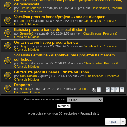
oeiras/cascais
por
ElectusTenebris
» sexta jun 12, 2026 4:56 pm » em
Classificados, Procura
& Oferta de Músicos
Vocalista procura banda/projeto - zona de Alenquer
por
anil_em
» sábado mai 09, 2026 2:52 pm » em
Classificados, Procura &
Oferta de Músicos
Baixista procura banda de metal (Estoril)
por
Grenade8
» sexta abr 24, 2026 1:51 pm » em
Classificados, Procura &
Oferta de Músicos
Guitarrista em lisboa procura banda
por
DiogoFS
» quinta mar 26, 2026 4:05 pm » em
Classificados, Procura &
Oferta de Músicos
Vocalista Feminina - disponivel para projetos na margem
sul/lisboa
por
DaniK
» domingo mar 29, 2026 12:54 am » em
Classificados, Procura &
Oferta de Músicos
Guitarrista procura banda, Ribatejo/Lisboa
por
samuraihara
» quinta jul 30, 2026 4:55 pm » em
Classificados, Procura &
Oferta de Músicos
Desporto
A
por
Nando
» sexta mar 26, 2010 4:13 pm » em
Jogos,
1
…
60
61
62
63
n
Diversão e Offtopic!
e
x
Mostrar mensagens anteriores
o
(
s
)
A pesquisa encontrou 36 resultados • Página
1
de
1
Ir para