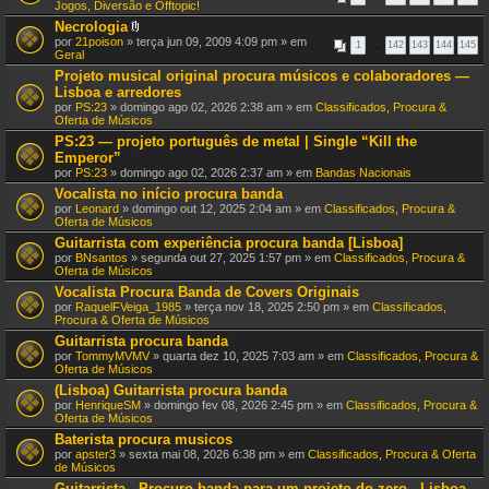
n
Jogos, Diversão e Offtopic!
(
e
s
Necrologia
x
)
A
por
21poison
» terça jun 09, 2009 4:09 pm » em
o
1
…
142
143
144
145
n
Geral
(
e
s
Projeto musical original procura músicos e colaboradores —
x
)
Lisboa e arredores
o
(
por
PS:23
» domingo ago 02, 2026 2:38 am » em
Classificados, Procura &
s
Oferta de Músicos
)
PS:23 — projeto português de metal | Single “Kill the
Emperor”
por
PS:23
» domingo ago 02, 2026 2:37 am » em
Bandas Nacionais
Vocalista no início procura banda
por
Leonard
» domingo out 12, 2025 2:04 am » em
Classificados, Procura &
Oferta de Músicos
Guitarrista com experiência procura banda [Lisboa]
por
BNsantos
» segunda out 27, 2025 1:57 pm » em
Classificados, Procura &
Oferta de Músicos
Vocalista Procura Banda de Covers Originais
por
RaquelFVeiga_1985
» terça nov 18, 2025 2:50 pm » em
Classificados,
Procura & Oferta de Músicos
Guitarrista procura banda
por
TommyMVMV
» quarta dez 10, 2025 7:03 am » em
Classificados, Procura &
Oferta de Músicos
(Lisboa) Guitarrista procura banda
por
HenriqueSM
» domingo fev 08, 2026 2:45 pm » em
Classificados, Procura &
Oferta de Músicos
Baterista procura musicos
por
apster3
» sexta mai 08, 2026 6:38 pm » em
Classificados, Procura & Oferta
de Músicos
Guitarrista - Procuro banda para um projeto do zero - Lisboa,