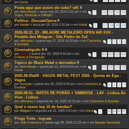
em
Geral
Posta aqui que assim ele sobe? wtf.
A
por
Alvin Karpis
» sexta mar 26, 2010 3:22 pm » em
1
…
341
342
343
344
n
Jogos, Diversão e Offtopic!
e
Política - Discute/Opina
x
A
por
Vooder
» terça jan 26, 2016 2:02 pm » em
Geral
o
1
…
117
118
119
120
n
(
e
s
2026.08.21_23 - MILAGRE METALEIRO OPEN AIR XVII -
x
)
Pindelo dos Milagres - São Pedro do Sul
o
por
nekronos
» quarta ago 27, 2025 10:20 pm » em
Concertos
(
1
2
3
4
& Eventos
s
)
Cinematógrafo II
A
por
raxx7
» quarta dez 02, 2009 9:53 pm » em
1
…
401
402
403
404
n
Críticas & Divulgação
e
Tópico do Black Metal e derivados
x
A
por
Alvin Karpis
» quarta jan 13, 2010 8:54 pm » em
o
1
…
229
230
231
232
n
Geral
(
e
s
2026.08.05a09 - VAGOS METAL FEST 2026 - Quinta do Ega -
x
)
Vagos
o
(
por
Gonçalo
» quinta nov 06, 2025 8:29 am » em
Concertos &
1
2
3
4
s
Eventos
)
2026.08.01 - RATOS DE PORÃO + SIMBIOSE - LAV - Lisboa Ao
Vivo - Lisboa
por
nekronos
» segunda fev 16, 2026 10:32 pm » em
Concertos & Eventos
Qual o vosso top 10 de bandas?
por
Midgard
» segunda set 15, 2008 3:02 pm » em
Geral
1
…
84
85
86
87
Pingo Tinto - Ingrata
por
João Francisco
» quinta ago 06, 2026 12:33 am » em
Bandas Nacionais