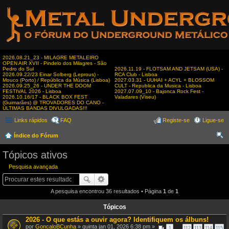
2026.08.21_23 - MILAGRE METALEIRO
OPEN AIR XVII - Pindelo dos Milagres - São
Pedro do Sul
2026.11.19 - FLOTSAM AND JETSAM (USA) -
2026.09.22/23 Einar Solberg (Leprous) -
RCA Club - Lisboa
Mouco (Porto) / República da Música (Lisboa)
2027.03.31 - UUHAI + ACYL + BLOSSOM
2026.09.25_26 - UNDER THE DOOM
CULT - Republica da Musica - Lisboa
FESTIVAL 2026 - Lisboa
2027.07.09_10 - Bajonca Rock Fest -
2026.10.16/17 - BLACK BOX FEST
Valadares (Viseu)
(Guimarães) @ TROVADORES DO CANO -
ÚLTIMAS BANDAS DIVULGADAS!!!
Links rápidos
FAQ
Registe-se
Ligue-se
Índice do Fórum
es
Tópicos ativos
qui
Pesquisa avançada
sar
A pesquisa encontrou 36 resultados • Página
1
de
1
Tópicos
2026 - O que estás a ouvir agora? Identifiquem os álbuns!
por
GoncaloBCunha
» quinta jan 01, 2026 6:38 pm »
1
…
112
113
114
115