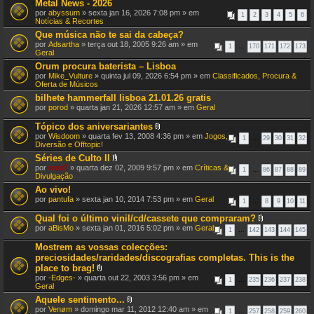
Metal News - 2026
por
abyssum
» sexta jan 16, 2026 7:08 pm » em
1
2
3
4
5
6
Notícias & Recortes
Que música não te sai da cabeça?
por
Adsartha
» terça out 18, 2005 9:26 am » em
1
…
170
171
172
173
Geral
Orum procura baterista – Lisboa
por
Mike_Vulture
» quinta jul 09, 2026 6:54 pm » em
Classificados, Procura &
Oferta de Músicos
bilhete hammerfall lisboa 21.01.26 gratis
por
porod
» quarta jan 21, 2026 12:57 am » em
Geral
Tópico dos aniversariantes
A
por
Wisdoom
» quarta fev 13, 2008 4:36 pm » em
Jogos,
1
…
29
30
31
32
n
Diversão e Offtopic!
e
Séries de Culto II
x
A
por
raxx7
» quarta dez 02, 2009 9:57 pm » em
o
Críticas &
1
…
86
87
88
89
n
Divulgação
(
e
s
Ao vivo!
x
)
por
pantufa
» sexta jan 10, 2014 7:53 pm » em
o
Geral
1
…
8
9
10
11
(
s
Qual foi o último vinil/cd/cassete que compraram?
)
A
por
aBisMo
» sexta jan 01, 2016 5:02 pm » em
Geral
1
…
142
143
144
145
n
e
Mostrem as vossas colecções:
x
preciosidades/raridades/discografias completas. This is the
o
place to brag!
(
A
s
por
-Edges-
» quarta out 22, 2003 3:56 pm » em
1
…
235
236
237
238
n
)
Geral
e
Aquele sentimento...
x
A
por
Venøm
» domingo mar 11, 2012 12:40 am » em
o
1
…
257
258
259
260