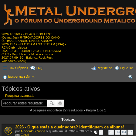
2026.10.16/17 - BLACK BOX FEST
(Guimarães) @ TROVADORES DO CANO -
ÚLTIMAS BANDAS DIVULGADAS!!!
2026.11.19 - FLOTSAM AND JETSAM (USA) -
RCA Club - Lisboa
2027.03.31 - UUHAI + ACYL + BLOSSOM
CULT - Republica da Musica - Lisboa
2027.07.09_10 - Bajonca Rock Fest -
Valadares (Viseu)
Links rápidos
FAQ
Registe-se
Ligue-se
Índice do Fórum
es
Tópicos ativos
qui
Pesquisa avançada
sar
A pesquisa encontrou 22 resultados • Página
1
de
1
Tópicos
2026 - O que estás a ouvir agora? Identifiquem os álbuns!
por
GoncaloBCunha
» quinta jan 01, 2026 6:38 pm »
1
…
112
113
114
115
em
Geral