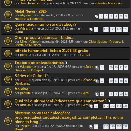
por
João Francisco
» quinta ago 06, 2026 12:33 am » em
Bandas Nacionais
Metal News - 2026
por
abyssum
» sexta jan 16, 2026 7:08 pm » em
1
2
3
4
5
6
Notícias & Recortes
Que música não te sai da cabeça?
por
Adsartha
» terça out 18, 2005 9:26 am » em
1
…
170
171
172
173
Geral
Orum procura baterista – Lisboa
por
Mike_Vulture
» quinta jul 09, 2026 6:54 pm » em
Classificados, Procura &
Oferta de Músicos
bilhete hammerfall lisboa 21.01.26 gratis
por
porod
» quarta jan 21, 2026 12:57 am » em
Geral
Tópico dos aniversariantes
A
por
Wisdoom
» quarta fev 13, 2008 4:36 pm » em
Jogos,
1
…
29
30
31
32
n
Diversão e Offtopic!
e
Séries de Culto II
x
A
por
raxx7
» quarta dez 02, 2009 9:57 pm » em
o
Críticas &
1
…
86
87
88
89
n
Divulgação
(
e
s
Ao vivo!
x
)
por
pantufa
» sexta jan 10, 2014 7:53 pm » em
o
Geral
1
…
8
9
10
11
(
s
Qual foi o último vinil/cd/cassete que compraram?
)
A
por
aBisMo
» sexta jan 01, 2016 5:02 pm » em
Geral
1
…
142
143
144
145
n
e
Mostrem as vossas colecções:
x
preciosidades/raridades/discografias completas. This is the
o
place to brag!
(
A
s
por
-Edges-
» quarta out 22, 2003 3:56 pm » em
1
…
235
236
237
238
n
)
Geral