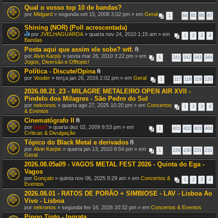
Qual o vosso top 10 de bandas?
por
Midgard
» segunda set 15, 2008 3:02 pm » em
Geral
1
…
84
85
86
87
Shining (NOR) (Poll acrescentada)
por
JVELHAGUARDA
» quarta nov 24, 2010 1:15 am » em
1
2
3
4
E
Bandas
s
Posta aqui que assim ele sobe? wtf.
t
A
por
Alvin Karpis
» sexta mar 26, 2010 3:22 pm » em
e
1
…
341
342
343
344
n
Jogos, Diversão e Offtopic!
T
e
ó
Política - Discute/Opina
x
p
A
por
Vooder
» terça jan 26, 2016 2:02 pm » em
Geral
o
i
1
…
117
118
119
120
n
(
c
e
s
2026.08.21_23 - MILAGRE METALEIRO OPEN AIR XVII -
o
x
)
t
Pindelo dos Milagres - São Pedro do Sul
o
e
por
nekronos
» quarta ago 27, 2025 10:20 pm » em
Concertos
(
1
2
3
4
m
& Eventos
s
u
)
Cinematógrafo II
m
A
a
por
raxx7
» quarta dez 02, 2009 9:53 pm » em
1
…
401
402
403
404
n
v
Críticas & Divulgação
e
o
Tópico do Black Metal e derivados
x
t
A
por
Alvin Karpis
» quarta jan 13, 2010 8:54 pm » em
o
a
1
…
229
230
231
232
n
Geral
(
ç
e
s
ã
2026.08.05a09 - VAGOS METAL FEST 2026 - Quinta do Ega -
x
)
o
Vagos
o
.
(
por
Gonçalo
» quinta nov 06, 2025 8:29 am » em
Concertos &
1
2
3
4
s
Eventos
)
2026.08.01 - RATOS DE PORÃO + SIMBIOSE - LAV - Lisboa Ao
Vivo - Lisboa
por
nekronos
» segunda fev 16, 2026 10:32 pm » em
Concertos & Eventos
Pingo Tinto - Ingrata