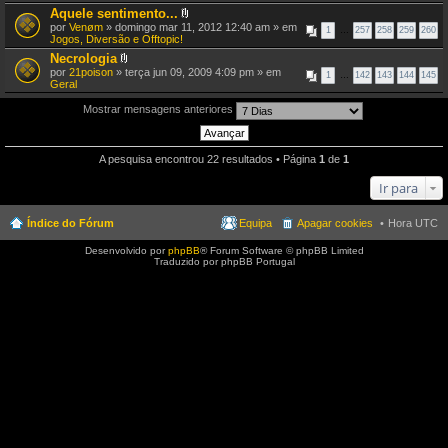
e
Aquele sentimento...
x
A
por
Venøm
» domingo mar 11, 2012 12:40 am » em
o
1
…
257
258
259
260
n
Jogos, Diversão e Offtopic!
(
e
s
Necrologia
x
)
A
por
21poison
» terça jun 09, 2009 4:09 pm » em
o
1
…
142
143
144
145
n
Geral
(
e
s
x
)
Mostrar mensagens anteriores
o
(
s
)
A pesquisa encontrou 22 resultados • Página
1
de
1
Ir para
Índice do Fórum
Equipa
Apagar cookies
Hora UTC
Desenvolvido por
phpBB
® Forum Software © phpBB Limited
Traduzido por phpBB Portugal