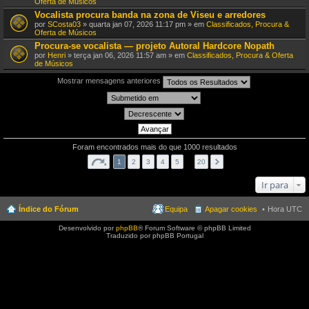
Oferta de Músicos
Vocalista procura banda na zona de Viseu e arredores
por
SCosta03
» quarta jan 07, 2026 11:17 pm » em
Classificados, Procura &
Oferta de Músicos
Procura-se vocalista — projeto Autoral Hardcore Nopath
por
Henri
» terça jan 06, 2026 11:57 am » em
Classificados, Procura & Oferta
de Músicos
Mostrar mensagens anteriores
Foram encontrados mais do que 1000 resultados
1
2
3
4
5
…
20
Ir para
Índice do Fórum
Equipa
Apagar cookies
Hora UTC
Desenvolvido por
phpBB
® Forum Software © phpBB Limited
Traduzido por phpBB Portugal