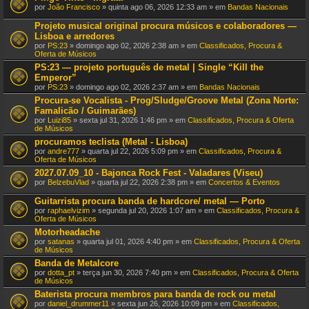
por
João Francisco
» quinta ago 06, 2026 12:33 am » em
Bandas Nacionais
Projeto musical original procura músicos e colaboradores —
Lisboa e arredores
por
PS:23
» domingo ago 02, 2026 2:38 am » em
Classificados, Procura &
Oferta de Músicos
PS:23 — projeto português de metal | Single “Kill the
Emperor”
por
PS:23
» domingo ago 02, 2026 2:37 am » em
Bandas Nacionais
Procura-se Vocalista - Prog/Sludge/Groove Metal (Zona Norte:
Famalicão / Guimarães)
por
Luizi85
» sexta jul 31, 2026 1:46 pm » em
Classificados, Procura & Oferta
de Músicos
procuramos teclista (Metal - Lisboa)
por
andre777
» quarta jul 22, 2026 5:09 pm » em
Classificados, Procura &
Oferta de Músicos
2027.07.09_10 - Bajonca Rock Fest - Valadares (Viseu)
por
BelzebuVlad
» quarta jul 22, 2026 2:38 pm » em
Concertos & Eventos
Guitarrista procura banda de hardcore/ metal — Porto
por
raphaelvizim
» segunda jul 20, 2026 1:07 am » em
Classificados, Procura &
Oferta de Músicos
Motorheadache
por
satanas
» quarta jul 01, 2026 4:40 pm » em
Classificados, Procura & Oferta
de Músicos
Banda de Metalcore
por
dotta_pt
» terça jun 30, 2026 7:40 pm » em
Classificados, Procura & Oferta
de Músicos
Baterista procura membros para banda de rock ou metal
por
daniel_drummer11
» sexta jun 26, 2026 10:09 pm » em
Classificados,