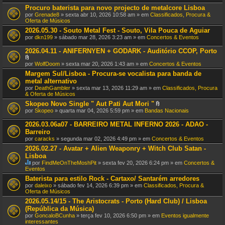
Procuro baterista para novo projecto de metalcore Lisboa
por
Grenade8
» sexta abr 10, 2026 10:58 am » em
Classificados, Procura &
Oferta de Músicos
2026.05.30 - Souto Metal Fest - Souto, Vila Pouca de Aguiar
por
dkn199
» sábado mar 28, 2026 3:23 am » em
Concertos & Eventos
2026.04.11 - ANIFERNYEN + GODARK - Auditório CCOP, Porto
A
por
WolfDoom
» sexta mar 20, 2026 1:43 am » em
Concertos & Eventos
n
Margem Sul/Lisboa - Procura-se vocalista para banda de
e
metal alternativo
x
o
por
DeathGambler
» sexta mar 13, 2026 11:29 am » em
Classificados, Procura
(
& Oferta de Músicos
s
Skopeo Novo Single " Aut Pati Aut Mori "
)
A
por
Skopeo
» quarta mar 04, 2026 5:59 pm » em
Bandas Nacionais
n
e
2026.03.06a07 - BARREIRO METAL INFERNO 2026 - ADAO -
x
Barreiro
o
por
caracks
» segunda mar 02, 2026 4:49 pm » em
Concertos & Eventos
(
s
2026.02.27 - Avatar + Alien Weaponry + Witch Club Satan -
)
Lisboa
por
FindMeOnTheMoshPit
» sexta fev 20, 2026 6:24 pm » em
Concertos &
E
Eventos
s
Baterista para estilo Rock - Cartaxo/ Santarém arredores
t
por
daleixo
» sábado fev 14, 2026 6:39 pm » em
Classificados, Procura &
e
Oferta de Músicos
T
ó
2026.05.14/15 - The Aristocrats - Porto (Hard Club) / Lisboa
p
(República da Música)
i
por
GoncaloBCunha
» terça fev 10, 2026 6:50 pm » em
Eventos igualmente
c
interessantes
o