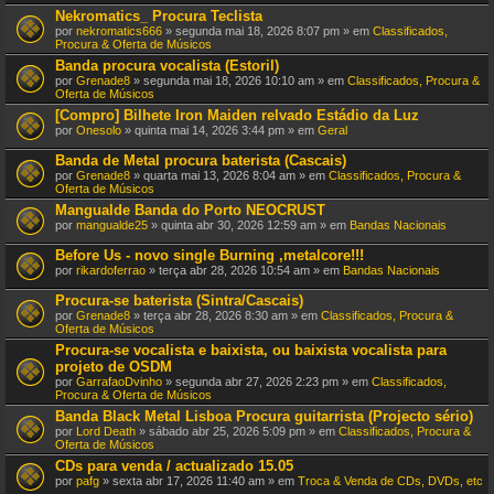
Nekromatics_ Procura Teclista
por
nekromatics666
» segunda mai 18, 2026 8:07 pm » em
Classificados,
Procura & Oferta de Músicos
Banda procura vocalista (Estoril)
por
Grenade8
» segunda mai 18, 2026 10:10 am » em
Classificados, Procura &
Oferta de Músicos
[Compro] Bilhete Iron Maiden relvado Estádio da Luz
por
Onesolo
» quinta mai 14, 2026 3:44 pm » em
Geral
Banda de Metal procura baterista (Cascais)
por
Grenade8
» quarta mai 13, 2026 8:04 am » em
Classificados, Procura &
Oferta de Músicos
Mangualde Banda do Porto NEOCRUST
por
mangualde25
» quinta abr 30, 2026 12:59 am » em
Bandas Nacionais
Before Us - novo single Burning ,metalcore!!!
por
rikardoferrao
» terça abr 28, 2026 10:54 am » em
Bandas Nacionais
Procura-se baterista (Sintra/Cascais)
por
Grenade8
» terça abr 28, 2026 8:30 am » em
Classificados, Procura &
Oferta de Músicos
Procura-se vocalista e baixista, ou baixista vocalista para
projeto de OSDM
por
GarrafaoDvinho
» segunda abr 27, 2026 2:23 pm » em
Classificados,
Procura & Oferta de Músicos
Banda Black Metal Lisboa Procura guitarrista (Projecto sério)
por
Lord Death
» sábado abr 25, 2026 5:09 pm » em
Classificados, Procura &
Oferta de Músicos
CDs para venda / actualizado 15.05
por
pafg
» sexta abr 17, 2026 11:40 am » em
Troca & Venda de CDs, DVDs, etc