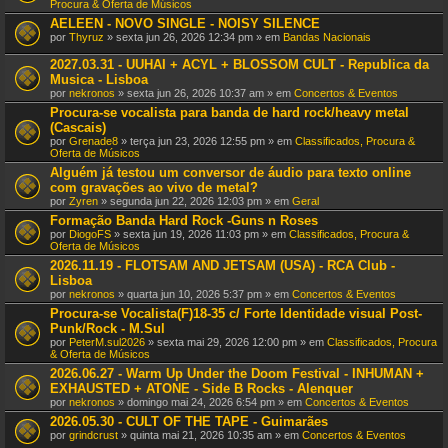
Procura & Oferta de Músicos
AELEEN - NOVO SINGLE - NOISY SILENCE
por
Thyruz
» sexta jun 26, 2026 12:34 pm » em
Bandas Nacionais
2027.03.31 - UUHAI + ACYL + BLOSSOM CULT - Republica da
Musica - Lisboa
por
nekronos
» sexta jun 26, 2026 10:37 am » em
Concertos & Eventos
Procura-se vocalista para banda de hard rock/heavy metal
(Cascais)
por
Grenade8
» terça jun 23, 2026 12:55 pm » em
Classificados, Procura &
Oferta de Músicos
Alguém já testou um conversor de áudio para texto online
com gravações ao vivo de metal?
por
Zyren
» segunda jun 22, 2026 12:03 pm » em
Geral
Formação Banda Hard Rock -Guns n Roses
por
DiogoFS
» sexta jun 19, 2026 11:03 pm » em
Classificados, Procura &
Oferta de Músicos
2026.11.19 - FLOTSAM AND JETSAM (USA) - RCA Club -
Lisboa
por
nekronos
» quarta jun 10, 2026 5:37 pm » em
Concertos & Eventos
Procura-se Vocalista(F)18-35 c/ Forte Identidade visual Post-
Punk/Rock - M.Sul
por
PeterM.sul2026
» sexta mai 29, 2026 12:00 pm » em
Classificados, Procura
& Oferta de Músicos
2026.06.27 - Warm Up Under the Doom Festival - INHUMAN +
EXHAUSTED + ATONE - Side B Rocks - Alenquer
por
nekronos
» domingo mai 24, 2026 6:54 pm » em
Concertos & Eventos
2026.05.30 - CULT OF THE TAPE - Guimarães
por
grindcrust
» quinta mai 21, 2026 10:35 am » em
Concertos & Eventos