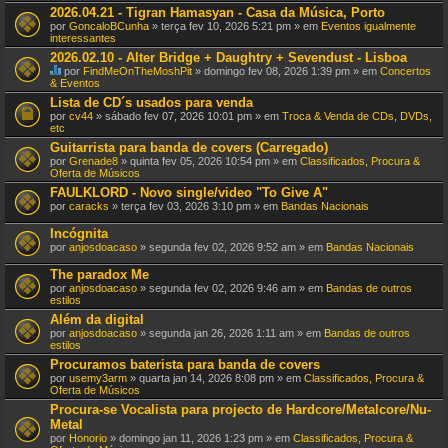
t
2026.04.21 - Tigran Hamasyan - Casa da Música, Porto
e
por
GoncaloBCunha
» terça fev 10, 2026 5:21 pm » em
Eventos igualmente
m
interessantes
u
m
2026.02.10 - Alter Bridge + Daughtry + Sevendust - Lisboa
a
por
FindMeOnTheMoshPit
» domingo fev 08, 2026 1:39 pm » em
Concertos
v
E
& Eventos
o
s
Lista de CD´s usados para venda
t
t
a
por
cv44
» sábado fev 07, 2026 10:01 pm » em
Troca & Venda de CDs, DVDs,
e
ç
etc
T
ã
ó
Guitarrista para banda de covers (Carregado)
o
p
por
Grenade8
» quinta fev 05, 2026 10:54 pm » em
Classificados, Procura &
.
i
Oferta de Músicos
c
o
FAULKLORD - Novo single/video "To Give A"
t
por
caracks
» terça fev 03, 2026 3:10 pm » em
Bandas Nacionais
e
m
Incógnita
u
por
anjosdoacaso
» segunda fev 02, 2026 9:52 am » em
Bandas Nacionais
m
a
The paradox Me
v
o
por
anjosdoacaso
» segunda fev 02, 2026 9:46 am » em
Bandas de outros
t
estilos
a
Além da digital
ç
por
ã
anjosdoacaso
» segunda jan 26, 2026 1:11 am » em
Bandas de outros
estilos
o
.
Procuramos baterista para banda de covers
por
usemy3arm
» quarta jan 14, 2026 8:08 pm » em
Classificados, Procura &
Oferta de Músicos
Procura-se Vocalista para projecto de Hardcore/Metalcore/Nu-
Metal
por
Honorio
» domingo jan 11, 2026 1:23 pm » em
Classificados, Procura &