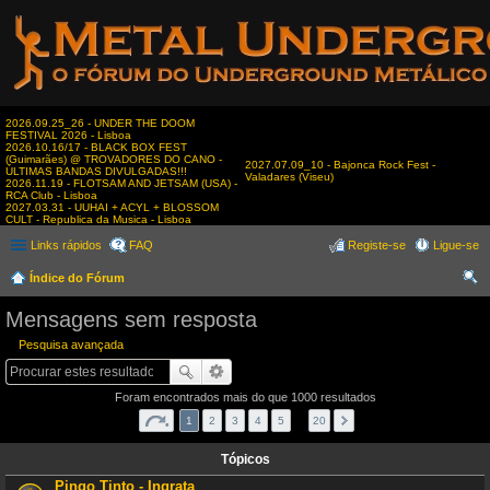
2026.09.25_26 - UNDER THE DOOM
FESTIVAL 2026 - Lisboa
2026.10.16/17 - BLACK BOX FEST
(Guimarães) @ TROVADORES DO CANO -
2027.07.09_10 - Bajonca Rock Fest -
ÚLTIMAS BANDAS DIVULGADAS!!!
Valadares (Viseu)
2026.11.19 - FLOTSAM AND JETSAM (USA) -
RCA Club - Lisboa
2027.03.31 - UUHAI + ACYL + BLOSSOM
CULT - Republica da Musica - Lisboa
Links rápidos
FAQ
Registe-se
Ligue-se
Índice do Fórum
es
Mensagens sem resposta
qui
Pesquisa avançada
sar
Foram encontrados mais do que 1000 resultados
1
2
3
4
5
…
20
Tópicos
Pingo Tinto - Ingrata