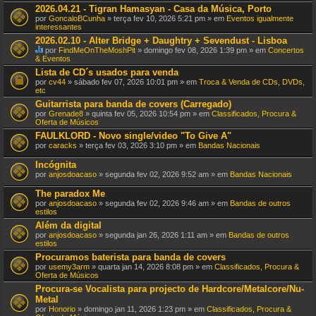
t
2026.04.21 - Tigran Hamasyan - Casa da Música, Porto
e
por
GoncaloBCunha
» terça fev 10, 2026 5:21 pm » em
Eventos igualmente
m
interessantes
u
m
2026.02.10 - Alter Bridge + Daughtry + Sevendust - Lisboa
a
por
FindMeOnTheMoshPit
» domingo fev 08, 2026 1:39 pm » em
Concertos
v
E
& Eventos
o
s
Lista de CD´s usados para venda
t
t
a
por
cv44
» sábado fev 07, 2026 10:01 pm » em
Troca & Venda de CDs, DVDs,
e
ç
etc
T
ã
ó
Guitarrista para banda de covers (Carregado)
o
p
por
Grenade8
» quinta fev 05, 2026 10:54 pm » em
Classificados, Procura &
.
i
Oferta de Músicos
c
o
FAULKLORD - Novo single/video "To Give A"
t
por
caracks
» terça fev 03, 2026 3:10 pm » em
Bandas Nacionais
e
m
Incógnita
u
por
anjosdoacaso
» segunda fev 02, 2026 9:52 am » em
Bandas Nacionais
m
a
The paradox Me
v
o
por
anjosdoacaso
» segunda fev 02, 2026 9:46 am » em
Bandas de outros
t
estilos
a
Além da digital
ç
por
ã
anjosdoacaso
» segunda jan 26, 2026 1:11 am » em
Bandas de outros
estilos
o
.
Procuramos baterista para banda de covers
por
usemy3arm
» quarta jan 14, 2026 8:08 pm » em
Classificados, Procura &
Oferta de Músicos
Procura-se Vocalista para projecto de Hardcore/Metalcore/Nu-
Metal
por
Honorio
» domingo jan 11, 2026 1:23 pm » em
Classificados, Procura &