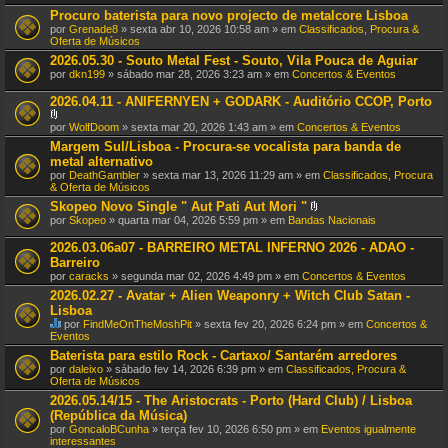
Procuro baterista para novo projecto de metalcore Lisboa
por
Grenade8
» sexta abr 10, 2026 10:58 am » em
Classificados, Procura &
Oferta de Músicos
2026.05.30 - Souto Metal Fest - Souto, Vila Pouca de Aguiar
por
dkn199
» sábado mar 28, 2026 3:23 am » em
Concertos & Eventos
2026.04.11 - ANIFERNYEN + GODARK - Auditório CCOP, Porto
A
por
WolfDoom
» sexta mar 20, 2026 1:43 am » em
Concertos & Eventos
n
Margem Sul/Lisboa - Procura-se vocalista para banda de
e
metal alternativo
x
o
por
DeathGambler
» sexta mar 13, 2026 11:29 am » em
Classificados, Procura
(
& Oferta de Músicos
s
Skopeo Novo Single " Aut Pati Aut Mori "
)
A
por
Skopeo
» quarta mar 04, 2026 5:59 pm » em
Bandas Nacionais
n
e
2026.03.06a07 - BARREIRO METAL INFERNO 2026 - ADAO -
x
Barreiro
o
por
caracks
» segunda mar 02, 2026 4:49 pm » em
Concertos & Eventos
(
s
2026.02.27 - Avatar + Alien Weaponry + Witch Club Satan -
)
Lisboa
por
FindMeOnTheMoshPit
» sexta fev 20, 2026 6:24 pm » em
Concertos &
E
Eventos
s
Baterista para estilo Rock - Cartaxo/ Santarém arredores
t
por
daleixo
» sábado fev 14, 2026 6:39 pm » em
Classificados, Procura &
e
Oferta de Músicos
T
ó
2026.05.14/15 - The Aristocrats - Porto (Hard Club) / Lisboa
p
(República da Música)
i
por
GoncaloBCunha
» terça fev 10, 2026 6:50 pm » em
Eventos igualmente
c
interessantes
o