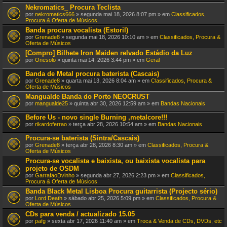
Nekromatics_ Procura Teclista
por
nekromatics666
» segunda mai 18, 2026 8:07 pm » em
Classificados,
Procura & Oferta de Músicos
Banda procura vocalista (Estoril)
por
Grenade8
» segunda mai 18, 2026 10:10 am » em
Classificados, Procura &
Oferta de Músicos
[Compro] Bilhete Iron Maiden relvado Estádio da Luz
por
Onesolo
» quinta mai 14, 2026 3:44 pm » em
Geral
Banda de Metal procura baterista (Cascais)
por
Grenade8
» quarta mai 13, 2026 8:04 am » em
Classificados, Procura &
Oferta de Músicos
Mangualde Banda do Porto NEOCRUST
por
mangualde25
» quinta abr 30, 2026 12:59 am » em
Bandas Nacionais
Before Us - novo single Burning ,metalcore!!!
por
rikardoferrao
» terça abr 28, 2026 10:54 am » em
Bandas Nacionais
Procura-se baterista (Sintra/Cascais)
por
Grenade8
» terça abr 28, 2026 8:30 am » em
Classificados, Procura &
Oferta de Músicos
Procura-se vocalista e baixista, ou baixista vocalista para
projeto de OSDM
por
GarrafaoDvinho
» segunda abr 27, 2026 2:23 pm » em
Classificados,
Procura & Oferta de Músicos
Banda Black Metal Lisboa Procura guitarrista (Projecto sério)
por
Lord Death
» sábado abr 25, 2026 5:09 pm » em
Classificados, Procura &
Oferta de Músicos
CDs para venda / actualizado 15.05
por
pafg
» sexta abr 17, 2026 11:40 am » em
Troca & Venda de CDs, DVDs, etc