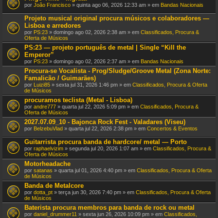
por
João Francisco
» quinta ago 06, 2026 12:33 am » em
Bandas Nacionais
Projeto musical original procura músicos e colaboradores —
Lisboa e arredores
por
PS:23
» domingo ago 02, 2026 2:38 am » em
Classificados, Procura &
Oferta de Músicos
PS:23 — projeto português de metal | Single “Kill the
Emperor”
por
PS:23
» domingo ago 02, 2026 2:37 am » em
Bandas Nacionais
Procura-se Vocalista - Prog/Sludge/Groove Metal (Zona Norte:
Famalicão / Guimarães)
por
Luizi85
» sexta jul 31, 2026 1:46 pm » em
Classificados, Procura & Oferta
de Músicos
procuramos teclista (Metal - Lisboa)
por
andre777
» quarta jul 22, 2026 5:09 pm » em
Classificados, Procura &
Oferta de Músicos
2027.07.09_10 - Bajonca Rock Fest - Valadares (Viseu)
por
BelzebuVlad
» quarta jul 22, 2026 2:38 pm » em
Concertos & Eventos
Guitarrista procura banda de hardcore/ metal — Porto
por
raphaelvizim
» segunda jul 20, 2026 1:07 am » em
Classificados, Procura &
Oferta de Músicos
Motorheadache
por
satanas
» quarta jul 01, 2026 4:40 pm » em
Classificados, Procura & Oferta
de Músicos
Banda de Metalcore
por
dotta_pt
» terça jun 30, 2026 7:40 pm » em
Classificados, Procura & Oferta
de Músicos
Baterista procura membros para banda de rock ou metal
por
daniel_drummer11
» sexta jun 26, 2026 10:09 pm » em
Classificados,