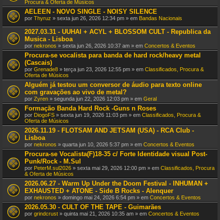
Procura & Oferta de Músicos
AELEEN - NOVO SINGLE - NOISY SILENCE
por
Thyruz
» sexta jun 26, 2026 12:34 pm » em
Bandas Nacionais
2027.03.31 - UUHAI + ACYL + BLOSSOM CULT - Republica da
Musica - Lisboa
por
nekronos
» sexta jun 26, 2026 10:37 am » em
Concertos & Eventos
Procura-se vocalista para banda de hard rock/heavy metal
(Cascais)
por
Grenade8
» terça jun 23, 2026 12:55 pm » em
Classificados, Procura &
Oferta de Músicos
Alguém já testou um conversor de áudio para texto online
com gravações ao vivo de metal?
por
Zyren
» segunda jun 22, 2026 12:03 pm » em
Geral
Formação Banda Hard Rock -Guns n Roses
por
DiogoFS
» sexta jun 19, 2026 11:03 pm » em
Classificados, Procura &
Oferta de Músicos
2026.11.19 - FLOTSAM AND JETSAM (USA) - RCA Club -
Lisboa
por
nekronos
» quarta jun 10, 2026 5:37 pm » em
Concertos & Eventos
Procura-se Vocalista(F)18-35 c/ Forte Identidade visual Post-
Punk/Rock - M.Sul
por
PeterM.sul2026
» sexta mai 29, 2026 12:00 pm » em
Classificados, Procura
& Oferta de Músicos
2026.06.27 - Warm Up Under the Doom Festival - INHUMAN +
EXHAUSTED + ATONE - Side B Rocks - Alenquer
por
nekronos
» domingo mai 24, 2026 6:54 pm » em
Concertos & Eventos
2026.05.30 - CULT OF THE TAPE - Guimarães
por
grindcrust
» quinta mai 21, 2026 10:35 am » em
Concertos & Eventos