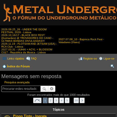
2026.09.25_26 - UNDER THE DOOM
FESTIVAL 2026 - Lisboa
2026.10.16/17 - BLACK BOX FEST
(Guimarães) @ TROVADORES DO CANO -
2027.07.09_10 - Bajonca Rock Fest -
ÚLTIMAS BANDAS DIVULGADAS!!!
Valadares (Viseu)
2026.11.19 - FLOTSAM AND JETSAM (USA) -
RCA Club - Lisboa
2027.03.31 - UUHAI + ACYL + BLOSSOM
CULT - Republica da Musica - Lisboa
Links rápidos
FAQ
Registe-se
Ligue-se
Índice do Fórum
es
Mensagens sem resposta
qui
Pesquisa avançada
sar
Foram encontrados mais do que 1000 resultados
1
2
3
4
5
…
20
Tópicos
Pingo Tinto - Ingrata