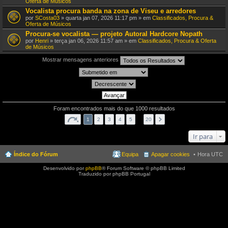
Oferta de Músicos
Vocalista procura banda na zona de Viseu e arredores
por
SCosta03
» quarta jan 07, 2026 11:17 pm » em
Classificados, Procura &
Oferta de Músicos
Procura-se vocalista — projeto Autoral Hardcore Nopath
por
Henri
» terça jan 06, 2026 11:57 am » em
Classificados, Procura & Oferta
de Músicos
Mostrar mensagens anteriores
Foram encontrados mais do que 1000 resultados
1
2
3
4
5
…
20
Ir para
Índice do Fórum
Equipa
Apagar cookies
Hora UTC
Desenvolvido por
phpBB
® Forum Software © phpBB Limited
Traduzido por phpBB Portugal