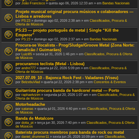
por
João Francisco
» quinta ago 06, 2026 12:33 am » em
Bandas Nacionais
Projeto musical original procura músicos e colaboradores —
Lisboa e arredores
por
PS:23
» domingo ago 02, 2026 2:38 am » em
Classificados, Procura &
Oferta de Músicos
PS:23 — projeto português de metal | Single “Kill the
Emperor”
por
PS:23
» domingo ago 02, 2026 2:37 am » em
Bandas Nacionais
Procura-se Vocalista - Prog/Sludge/Groove Metal (Zona Norte:
Famalicão / Guimarães)
por
Luizi85
» sexta jul 31, 2026 1:46 pm » em
Classificados, Procura & Oferta
de Músicos
procuramos teclista (Metal - Lisboa)
por
andre777
» quarta jul 22, 2026 5:09 pm » em
Classificados, Procura &
Oferta de Músicos
2027.07.09_10 - Bajonca Rock Fest - Valadares (Viseu)
por
BelzebuVlad
» quarta jul 22, 2026 2:38 pm » em
Concertos & Eventos
Guitarrista procura banda de hardcore/ metal — Porto
por
raphaelvizim
» segunda jul 20, 2026 1:07 am » em
Classificados, Procura &
Oferta de Músicos
Motorheadache
por
satanas
» quarta jul 01, 2026 4:40 pm » em
Classificados, Procura & Oferta
de Músicos
Banda de Metalcore
por
dotta_pt
» terça jun 30, 2026 7:40 pm » em
Classificados, Procura & Oferta
de Músicos
Baterista procura membros para banda de rock ou metal
por
daniel_drummer11
» sexta jun 26, 2026 10:09 pm » em
Classificados,