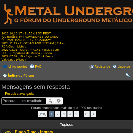
2026.10.16/17 - BLACK BOX FEST
(Guimarães) @ TROVADORES DO CANO -
ÚLTIMAS BANDAS DIVULGADAS!!!
2026.11.19 - FLOTSAM AND JETSAM (USA) -
RCA Club - Lisboa
2027.03.31 - UUHAI + ACYL + BLOSSOM
CULT - Republica da Musica - Lisboa
2027.07.09_10 - Bajonca Rock Fest -
Valadares (Viseu)
Links rápidos
FAQ
Registe-se
Ligue-se
Índice do Fórum
es
Mensagens sem resposta
qui
Pesquisa avançada
sar
Foram encontrados mais do que 1000 resultados
1
2
3
4
5
…
20
Tópicos
Pingo Tinto - Ingrata