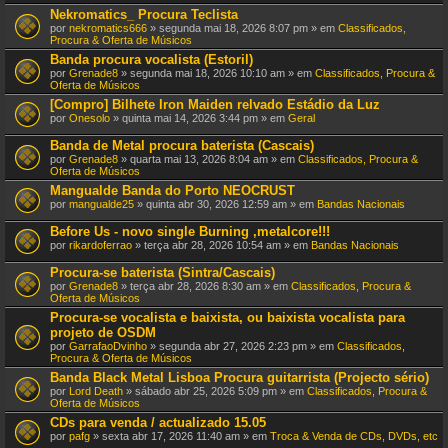
Nekromatics_ Procura Teclista
por
nekromatics666
» segunda mai 18, 2026 8:07 pm » em
Classificados,
Procura & Oferta de Músicos
Banda procura vocalista (Estoril)
por
Grenade8
» segunda mai 18, 2026 10:10 am » em
Classificados, Procura &
Oferta de Músicos
[Compro] Bilhete Iron Maiden relvado Estádio da Luz
por
Onesolo
» quinta mai 14, 2026 3:44 pm » em
Geral
Banda de Metal procura baterista (Cascais)
por
Grenade8
» quarta mai 13, 2026 8:04 am » em
Classificados, Procura &
Oferta de Músicos
Mangualde Banda do Porto NEOCRUST
por
mangualde25
» quinta abr 30, 2026 12:59 am » em
Bandas Nacionais
Before Us - novo single Burning ,metalcore!!!
por
rikardoferrao
» terça abr 28, 2026 10:54 am » em
Bandas Nacionais
Procura-se baterista (Sintra/Cascais)
por
Grenade8
» terça abr 28, 2026 8:30 am » em
Classificados, Procura &
Oferta de Músicos
Procura-se vocalista e baixista, ou baixista vocalista para
projeto de OSDM
por
GarrafaoDvinho
» segunda abr 27, 2026 2:23 pm » em
Classificados,
Procura & Oferta de Músicos
Banda Black Metal Lisboa Procura guitarrista (Projecto sério)
por
Lord Death
» sábado abr 25, 2026 5:09 pm » em
Classificados, Procura &
Oferta de Músicos
CDs para venda / actualizado 15.05
por
pafg
» sexta abr 17, 2026 11:40 am » em
Troca & Venda de CDs, DVDs, etc