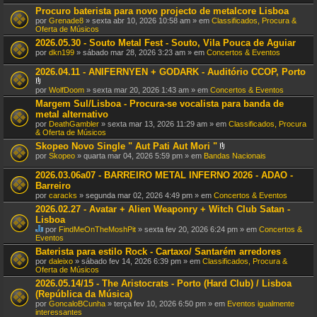
Procuro baterista para novo projecto de metalcore Lisboa
por
Grenade8
» sexta abr 10, 2026 10:58 am » em
Classificados, Procura &
Oferta de Músicos
2026.05.30 - Souto Metal Fest - Souto, Vila Pouca de Aguiar
por
dkn199
» sábado mar 28, 2026 3:23 am » em
Concertos & Eventos
2026.04.11 - ANIFERNYEN + GODARK - Auditório CCOP, Porto
A
por
WolfDoom
» sexta mar 20, 2026 1:43 am » em
Concertos & Eventos
n
Margem Sul/Lisboa - Procura-se vocalista para banda de
e
metal alternativo
x
o
por
DeathGambler
» sexta mar 13, 2026 11:29 am » em
Classificados, Procura
(
& Oferta de Músicos
s
Skopeo Novo Single " Aut Pati Aut Mori "
)
A
por
Skopeo
» quarta mar 04, 2026 5:59 pm » em
Bandas Nacionais
n
e
2026.03.06a07 - BARREIRO METAL INFERNO 2026 - ADAO -
x
Barreiro
o
por
caracks
» segunda mar 02, 2026 4:49 pm » em
Concertos & Eventos
(
s
2026.02.27 - Avatar + Alien Weaponry + Witch Club Satan -
)
Lisboa
por
FindMeOnTheMoshPit
» sexta fev 20, 2026 6:24 pm » em
Concertos &
E
Eventos
s
Baterista para estilo Rock - Cartaxo/ Santarém arredores
t
por
daleixo
» sábado fev 14, 2026 6:39 pm » em
Classificados, Procura &
e
Oferta de Músicos
T
ó
2026.05.14/15 - The Aristocrats - Porto (Hard Club) / Lisboa
p
(República da Música)
i
por
GoncaloBCunha
» terça fev 10, 2026 6:50 pm » em
Eventos igualmente
c
interessantes
o