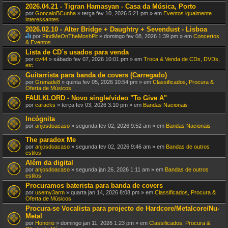
t
2026.04.21 - Tigran Hamasyan - Casa da Música, Porto
e
por
GoncaloBCunha
» terça fev 10, 2026 5:21 pm » em
Eventos igualmente
m
interessantes
u
m
2026.02.10 - Alter Bridge + Daughtry + Sevendust - Lisboa
a
por
FindMeOnTheMoshPit
» domingo fev 08, 2026 1:39 pm » em
Concertos
v
E
& Eventos
o
s
Lista de CD´s usados para venda
t
t
a
por
cv44
» sábado fev 07, 2026 10:01 pm » em
Troca & Venda de CDs, DVDs,
e
ç
etc
T
ã
ó
Guitarrista para banda de covers (Carregado)
o
p
por
Grenade8
» quinta fev 05, 2026 10:54 pm » em
Classificados, Procura &
.
i
Oferta de Músicos
c
o
FAULKLORD - Novo single/video "To Give A"
t
por
caracks
» terça fev 03, 2026 3:10 pm » em
Bandas Nacionais
e
m
Incógnita
u
por
anjosdoacaso
» segunda fev 02, 2026 9:52 am » em
Bandas Nacionais
m
a
The paradox Me
v
o
por
anjosdoacaso
» segunda fev 02, 2026 9:46 am » em
Bandas de outros
t
estilos
a
Além da digital
ç
por
ã
anjosdoacaso
» segunda jan 26, 2026 1:11 am » em
Bandas de outros
estilos
o
.
Procuramos baterista para banda de covers
por
usemy3arm
» quarta jan 14, 2026 8:08 pm » em
Classificados, Procura &
Oferta de Músicos
Procura-se Vocalista para projecto de Hardcore/Metalcore/Nu-
Metal
por
Honorio
» domingo jan 11, 2026 1:23 pm » em
Classificados, Procura &