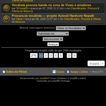
Oferta de Músicos
Vocalista procura banda na zona de Viseu e arredores
por
SCosta03
» quarta jan 07, 2026 11:17 pm » em
Classificados, Procura &
Oferta de Músicos
Procura-se vocalista — projeto Autoral Hardcore Nopath
por
Henri
» terça jan 06, 2026 11:57 am » em
Classificados, Procura & Oferta
de Músicos
Mostrar mensagens anteriores
Foram encontrados mais do que 1000 resultados
1
2
3
4
5
…
20
Ir para
Índice do Fórum
Equipa
Apagar cookies
Hora UTC
Desenvolvido por
phpBB
® Forum Software © phpBB Limited
Traduzido por phpBB Portugal