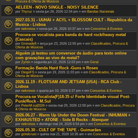
Procura & Oferta de Músicos
AELEEN - NOVO SINGLE - NOISY SILENCE
por
Thyruz
» sexta jun 26, 2026 12:34 pm » em
Bandas Nacionais
2027.03.31 - UUHAI + ACYL + BLOSSOM CULT - Republica da
Musica - Lisboa
por
nekronos
» sexta jun 26, 2026 10:37 am » em
Concertos & Eventos
Procura-se vocalista para banda de hard rock/heavy metal
(Cascais)
por
Grenade8
» terça jun 23, 2026 12:55 pm » em
Classificados, Procura &
Oferta de Músicos
Alguém já testou um conversor de áudio para texto online
com gravações ao vivo de metal?
por
Zyren
» segunda jun 22, 2026 12:03 pm » em
Geral
Formação Banda Hard Rock -Guns n Roses
por
DiogoFS
» sexta jun 19, 2026 11:03 pm » em
Classificados, Procura &
Oferta de Músicos
2026.11.19 - FLOTSAM AND JETSAM (USA) - RCA Club -
Lisboa
por
nekronos
» quarta jun 10, 2026 5:37 pm » em
Concertos & Eventos
Procura-se Vocalista(F)18-35 c/ Forte Identidade visual Post-
Punk/Rock - M.Sul
por
PeterM.sul2026
» sexta mai 29, 2026 12:00 pm » em
Classificados, Procura
& Oferta de Músicos
2026.06.27 - Warm Up Under the Doom Festival - INHUMAN +
EXHAUSTED + ATONE - Side B Rocks - Alenquer
por
nekronos
» domingo mai 24, 2026 6:54 pm » em
Concertos & Eventos
2026.05.30 - CULT OF THE TAPE - Guimarães
por
grindcrust
» quinta mai 21, 2026 10:35 am » em
Concertos & Eventos