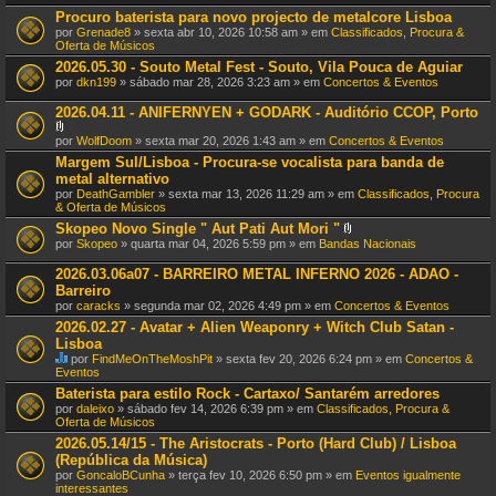
Procuro baterista para novo projecto de metalcore Lisboa
por
Grenade8
» sexta abr 10, 2026 10:58 am » em
Classificados, Procura &
Oferta de Músicos
2026.05.30 - Souto Metal Fest - Souto, Vila Pouca de Aguiar
por
dkn199
» sábado mar 28, 2026 3:23 am » em
Concertos & Eventos
2026.04.11 - ANIFERNYEN + GODARK - Auditório CCOP, Porto
A
por
WolfDoom
» sexta mar 20, 2026 1:43 am » em
Concertos & Eventos
n
Margem Sul/Lisboa - Procura-se vocalista para banda de
e
metal alternativo
x
o
por
DeathGambler
» sexta mar 13, 2026 11:29 am » em
Classificados, Procura
(
& Oferta de Músicos
s
Skopeo Novo Single " Aut Pati Aut Mori "
)
A
por
Skopeo
» quarta mar 04, 2026 5:59 pm » em
Bandas Nacionais
n
e
2026.03.06a07 - BARREIRO METAL INFERNO 2026 - ADAO -
x
Barreiro
o
por
caracks
» segunda mar 02, 2026 4:49 pm » em
Concertos & Eventos
(
s
2026.02.27 - Avatar + Alien Weaponry + Witch Club Satan -
)
Lisboa
por
FindMeOnTheMoshPit
» sexta fev 20, 2026 6:24 pm » em
Concertos &
E
Eventos
s
Baterista para estilo Rock - Cartaxo/ Santarém arredores
t
por
daleixo
» sábado fev 14, 2026 6:39 pm » em
Classificados, Procura &
e
Oferta de Músicos
T
ó
2026.05.14/15 - The Aristocrats - Porto (Hard Club) / Lisboa
p
(República da Música)
i
por
GoncaloBCunha
» terça fev 10, 2026 6:50 pm » em
Eventos igualmente
c
interessantes
o