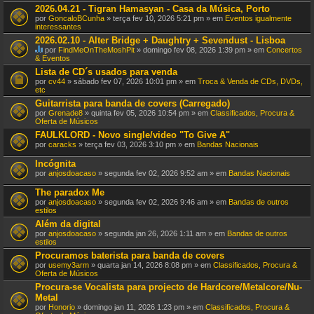
t
2026.04.21 - Tigran Hamasyan - Casa da Música, Porto
e
por
GoncaloBCunha
» terça fev 10, 2026 5:21 pm » em
Eventos igualmente
m
interessantes
u
m
2026.02.10 - Alter Bridge + Daughtry + Sevendust - Lisboa
a
por
FindMeOnTheMoshPit
» domingo fev 08, 2026 1:39 pm » em
Concertos
v
E
& Eventos
o
s
Lista de CD´s usados para venda
t
t
a
por
cv44
» sábado fev 07, 2026 10:01 pm » em
Troca & Venda de CDs, DVDs,
e
ç
etc
T
ã
ó
Guitarrista para banda de covers (Carregado)
o
p
por
Grenade8
» quinta fev 05, 2026 10:54 pm » em
Classificados, Procura &
.
i
Oferta de Músicos
c
o
FAULKLORD - Novo single/video "To Give A"
t
por
caracks
» terça fev 03, 2026 3:10 pm » em
Bandas Nacionais
e
m
Incógnita
u
por
anjosdoacaso
» segunda fev 02, 2026 9:52 am » em
Bandas Nacionais
m
a
The paradox Me
v
o
por
anjosdoacaso
» segunda fev 02, 2026 9:46 am » em
Bandas de outros
t
estilos
a
Além da digital
ç
por
ã
anjosdoacaso
» segunda jan 26, 2026 1:11 am » em
Bandas de outros
estilos
o
.
Procuramos baterista para banda de covers
por
usemy3arm
» quarta jan 14, 2026 8:08 pm » em
Classificados, Procura &
Oferta de Músicos
Procura-se Vocalista para projecto de Hardcore/Metalcore/Nu-
Metal
por
Honorio
» domingo jan 11, 2026 1:23 pm » em
Classificados, Procura &