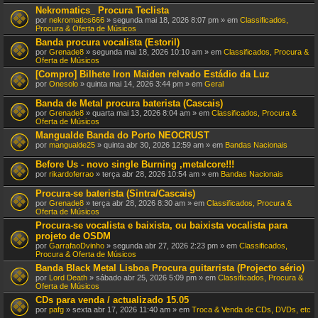
Nekromatics_ Procura Teclista
por
nekromatics666
» segunda mai 18, 2026 8:07 pm » em
Classificados,
Procura & Oferta de Músicos
Banda procura vocalista (Estoril)
por
Grenade8
» segunda mai 18, 2026 10:10 am » em
Classificados, Procura &
Oferta de Músicos
[Compro] Bilhete Iron Maiden relvado Estádio da Luz
por
Onesolo
» quinta mai 14, 2026 3:44 pm » em
Geral
Banda de Metal procura baterista (Cascais)
por
Grenade8
» quarta mai 13, 2026 8:04 am » em
Classificados, Procura &
Oferta de Músicos
Mangualde Banda do Porto NEOCRUST
por
mangualde25
» quinta abr 30, 2026 12:59 am » em
Bandas Nacionais
Before Us - novo single Burning ,metalcore!!!
por
rikardoferrao
» terça abr 28, 2026 10:54 am » em
Bandas Nacionais
Procura-se baterista (Sintra/Cascais)
por
Grenade8
» terça abr 28, 2026 8:30 am » em
Classificados, Procura &
Oferta de Músicos
Procura-se vocalista e baixista, ou baixista vocalista para
projeto de OSDM
por
GarrafaoDvinho
» segunda abr 27, 2026 2:23 pm » em
Classificados,
Procura & Oferta de Músicos
Banda Black Metal Lisboa Procura guitarrista (Projecto sério)
por
Lord Death
» sábado abr 25, 2026 5:09 pm » em
Classificados, Procura &
Oferta de Músicos
CDs para venda / actualizado 15.05
por
pafg
» sexta abr 17, 2026 11:40 am » em
Troca & Venda de CDs, DVDs, etc