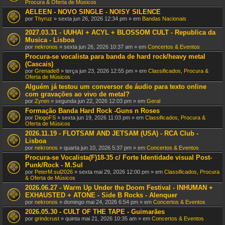
Procura & Oferta de Músicos
AELEEN - NOVO SINGLE - NOISY SILENCE
por
Thyruz
» sexta jun 26, 2026 12:34 pm » em
Bandas Nacionais
2027.03.31 - UUHAI + ACYL + BLOSSOM CULT - Republica da
Musica - Lisboa
por
nekronos
» sexta jun 26, 2026 10:37 am » em
Concertos & Eventos
Procura-se vocalista para banda de hard rock/heavy metal
(Cascais)
por
Grenade8
» terça jun 23, 2026 12:55 pm » em
Classificados, Procura &
Oferta de Músicos
Alguém já testou um conversor de áudio para texto online
com gravações ao vivo de metal?
por
Zyren
» segunda jun 22, 2026 12:03 pm » em
Geral
Formação Banda Hard Rock -Guns n Roses
por
DiogoFS
» sexta jun 19, 2026 11:03 pm » em
Classificados, Procura &
Oferta de Músicos
2026.11.19 - FLOTSAM AND JETSAM (USA) - RCA Club -
Lisboa
por
nekronos
» quarta jun 10, 2026 5:37 pm » em
Concertos & Eventos
Procura-se Vocalista(F)18-35 c/ Forte Identidade visual Post-
Punk/Rock - M.Sul
por
PeterM.sul2026
» sexta mai 29, 2026 12:00 pm » em
Classificados, Procura
& Oferta de Músicos
2026.06.27 - Warm Up Under the Doom Festival - INHUMAN +
EXHAUSTED + ATONE - Side B Rocks - Alenquer
por
nekronos
» domingo mai 24, 2026 6:54 pm » em
Concertos & Eventos
2026.05.30 - CULT OF THE TAPE - Guimarães
por
grindcrust
» quinta mai 21, 2026 10:35 am » em
Concertos & Eventos