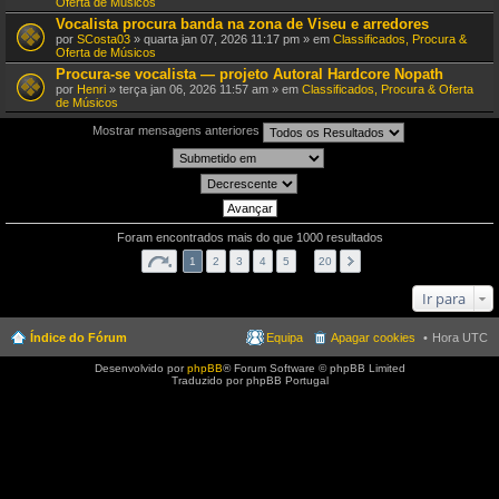
Oferta de Músicos
Vocalista procura banda na zona de Viseu e arredores
por
SCosta03
» quarta jan 07, 2026 11:17 pm » em
Classificados, Procura &
Oferta de Músicos
Procura-se vocalista — projeto Autoral Hardcore Nopath
por
Henri
» terça jan 06, 2026 11:57 am » em
Classificados, Procura & Oferta
de Músicos
Mostrar mensagens anteriores
Foram encontrados mais do que 1000 resultados
1
2
3
4
5
…
20
Ir para
Índice do Fórum
Equipa
Apagar cookies
Hora UTC
Desenvolvido por
phpBB
® Forum Software © phpBB Limited
Traduzido por phpBB Portugal