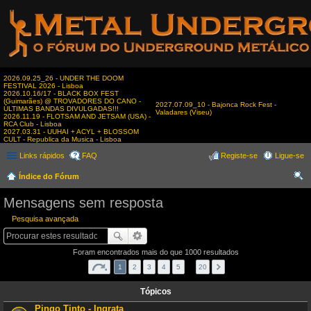
2026.09.25_26 - UNDER THE DOOM
FESTIVAL 2026 - Lisboa
2026.10.16/17 - BLACK BOX FEST
(Guimarães) @ TROVADORES DO CANO -
2027.07.09_10 - Bajonca Rock Fest -
ÚLTIMAS BANDAS DIVULGADAS!!!
Valadares (Viseu)
2026.11.19 - FLOTSAM AND JETSAM (USA) -
RCA Club - Lisboa
2027.03.31 - UUHAI + ACYL + BLOSSOM
CULT - Republica da Musica - Lisboa
Links rápidos
FAQ
Registe-se
Ligue-se
Índice do Fórum
es
Mensagens sem resposta
qui
Pesquisa avançada
sar
Foram encontrados mais do que 1000 resultados
1
2
3
4
5
…
20
Tópicos
Pingo Tinto - Ingrata