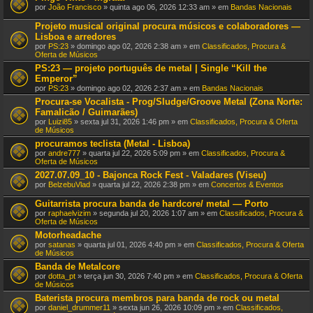
por
João Francisco
» quinta ago 06, 2026 12:33 am » em
Bandas Nacionais
Projeto musical original procura músicos e colaboradores —
Lisboa e arredores
por
PS:23
» domingo ago 02, 2026 2:38 am » em
Classificados, Procura &
Oferta de Músicos
PS:23 — projeto português de metal | Single “Kill the
Emperor”
por
PS:23
» domingo ago 02, 2026 2:37 am » em
Bandas Nacionais
Procura-se Vocalista - Prog/Sludge/Groove Metal (Zona Norte:
Famalicão / Guimarães)
por
Luizi85
» sexta jul 31, 2026 1:46 pm » em
Classificados, Procura & Oferta
de Músicos
procuramos teclista (Metal - Lisboa)
por
andre777
» quarta jul 22, 2026 5:09 pm » em
Classificados, Procura &
Oferta de Músicos
2027.07.09_10 - Bajonca Rock Fest - Valadares (Viseu)
por
BelzebuVlad
» quarta jul 22, 2026 2:38 pm » em
Concertos & Eventos
Guitarrista procura banda de hardcore/ metal — Porto
por
raphaelvizim
» segunda jul 20, 2026 1:07 am » em
Classificados, Procura &
Oferta de Músicos
Motorheadache
por
satanas
» quarta jul 01, 2026 4:40 pm » em
Classificados, Procura & Oferta
de Músicos
Banda de Metalcore
por
dotta_pt
» terça jun 30, 2026 7:40 pm » em
Classificados, Procura & Oferta
de Músicos
Baterista procura membros para banda de rock ou metal
por
daniel_drummer11
» sexta jun 26, 2026 10:09 pm » em
Classificados,