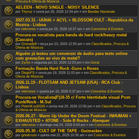
Procura & Oferta de Músicos
AELEEN - NOVO SINGLE - NOISY SILENCE
por
Thyruz
» sexta jun 26, 2026 12:34 pm » em
Bandas Nacionais
2027.03.31 - UUHAI + ACYL + BLOSSOM CULT - Republica da
Musica - Lisboa
por
nekronos
» sexta jun 26, 2026 10:37 am » em
Concertos & Eventos
Procura-se vocalista para banda de hard rock/heavy metal
(Cascais)
por
Grenade8
» terça jun 23, 2026 12:55 pm » em
Classificados, Procura &
Oferta de Músicos
Alguém já testou um conversor de áudio para texto online
com gravações ao vivo de metal?
por
Zyren
» segunda jun 22, 2026 12:03 pm » em
Geral
Formação Banda Hard Rock -Guns n Roses
por
DiogoFS
» sexta jun 19, 2026 11:03 pm » em
Classificados, Procura &
Oferta de Músicos
2026.11.19 - FLOTSAM AND JETSAM (USA) - RCA Club -
Lisboa
por
nekronos
» quarta jun 10, 2026 5:37 pm » em
Concertos & Eventos
Procura-se Vocalista(F)18-35 c/ Forte Identidade visual Post-
Punk/Rock - M.Sul
por
PeterM.sul2026
» sexta mai 29, 2026 12:00 pm » em
Classificados, Procura
& Oferta de Músicos
2026.06.27 - Warm Up Under the Doom Festival - INHUMAN +
EXHAUSTED + ATONE - Side B Rocks - Alenquer
por
nekronos
» domingo mai 24, 2026 6:54 pm » em
Concertos & Eventos
2026.05.30 - CULT OF THE TAPE - Guimarães
por
grindcrust
» quinta mai 21, 2026 10:35 am » em
Concertos & Eventos