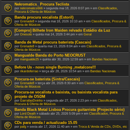
Nekromatics_ Procura Teclista
por
nekromatics666
» segunda mai 18, 2026 8:07 pm » em
Classificados,
Procura & Oferta de Músicos
Banda procura vocalista (Estoril)
por
Grenade8
» segunda mai 18, 2026 10:10 am » em
Classificados, Procura &
Oferta de Músicos
[Compro] Bilhete Iron Maiden relvado Estádio da Luz
por
Onesolo
» quinta mai 14, 2026 3:44 pm » em
Geral
Banda de Metal procura baterista (Cascais)
por
Grenade8
» quarta mai 13, 2026 8:04 am » em
Classificados, Procura &
Oferta de Músicos
Mangualde Banda do Porto NEOCRUST
por
mangualde25
» quinta abr 30, 2026 12:59 am » em
Bandas Nacionais
Before Us - novo single Burning ,metalcore!!!
por
rikardoferrao
» terça abr 28, 2026 10:54 am » em
Bandas Nacionais
Procura-se baterista (Sintra/Cascais)
por
Grenade8
» terça abr 28, 2026 8:30 am » em
Classificados, Procura &
Oferta de Músicos
Procura-se vocalista e baixista, ou baixista vocalista para
projeto de OSDM
por
GarrafaoDvinho
» segunda abr 27, 2026 2:23 pm » em
Classificados,
Procura & Oferta de Músicos
Banda Black Metal Lisboa Procura guitarrista (Projecto sério)
por
Lord Death
» sábado abr 25, 2026 5:09 pm » em
Classificados, Procura &
Oferta de Músicos
CDs para venda / actualizado 15.05
por
pafg
» sexta abr 17, 2026 11:40 am » em
Troca & Venda de CDs, DVDs, etc