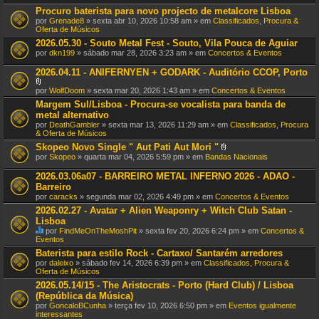
Procuro baterista para novo projecto de metalcore Lisboa
por
Grenade8
» sexta abr 10, 2026 10:58 am » em
Classificados, Procura &
Oferta de Músicos
2026.05.30 - Souto Metal Fest - Souto, Vila Pouca de Aguiar
por
dkn199
» sábado mar 28, 2026 3:23 am » em
Concertos & Eventos
2026.04.11 - ANIFERNYEN + GODARK - Auditório CCOP, Porto
A
por
WolfDoom
» sexta mar 20, 2026 1:43 am » em
Concertos & Eventos
n
Margem Sul/Lisboa - Procura-se vocalista para banda de
e
metal alternativo
x
o
por
DeathGambler
» sexta mar 13, 2026 11:29 am » em
Classificados, Procura
(
& Oferta de Músicos
s
Skopeo Novo Single " Aut Pati Aut Mori "
)
A
por
Skopeo
» quarta mar 04, 2026 5:59 pm » em
Bandas Nacionais
n
e
2026.03.06a07 - BARREIRO METAL INFERNO 2026 - ADAO -
x
Barreiro
o
por
caracks
» segunda mar 02, 2026 4:49 pm » em
Concertos & Eventos
(
s
2026.02.27 - Avatar + Alien Weaponry + Witch Club Satan -
)
Lisboa
por
FindMeOnTheMoshPit
» sexta fev 20, 2026 6:24 pm » em
Concertos &
E
Eventos
s
Baterista para estilo Rock - Cartaxo/ Santarém arredores
t
por
daleixo
» sábado fev 14, 2026 6:39 pm » em
Classificados, Procura &
e
Oferta de Músicos
T
ó
2026.05.14/15 - The Aristocrats - Porto (Hard Club) / Lisboa
p
(República da Música)
i
por
GoncaloBCunha
» terça fev 10, 2026 6:50 pm » em
Eventos igualmente
c
interessantes
o