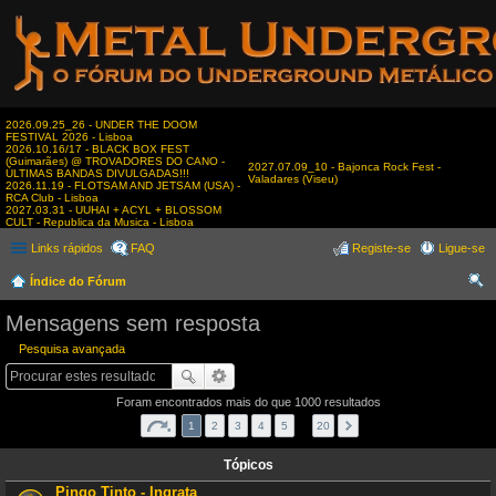
2026.09.25_26 - UNDER THE DOOM
FESTIVAL 2026 - Lisboa
2026.10.16/17 - BLACK BOX FEST
(Guimarães) @ TROVADORES DO CANO -
2027.07.09_10 - Bajonca Rock Fest -
ÚLTIMAS BANDAS DIVULGADAS!!!
Valadares (Viseu)
2026.11.19 - FLOTSAM AND JETSAM (USA) -
RCA Club - Lisboa
2027.03.31 - UUHAI + ACYL + BLOSSOM
CULT - Republica da Musica - Lisboa
Links rápidos
FAQ
Registe-se
Ligue-se
Índice do Fórum
es
Mensagens sem resposta
qui
Pesquisa avançada
sar
Foram encontrados mais do que 1000 resultados
1
2
3
4
5
…
20
Tópicos
Pingo Tinto - Ingrata