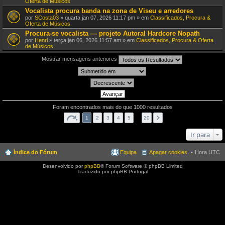
Oferta de Músicos
Vocalista procura banda na zona de Viseu e arredores
por
SCosta03
» quarta jan 07, 2026 11:17 pm » em
Classificados, Procura &
Oferta de Músicos
Procura-se vocalista — projeto Autoral Hardcore Nopath
por
Henri
» terça jan 06, 2026 11:57 am » em
Classificados, Procura & Oferta
de Músicos
Mostrar mensagens anteriores
Foram encontrados mais do que 1000 resultados
1
2
3
4
5
…
20
Ir para
Índice do Fórum
Equipa
Apagar cookies
Hora UTC
Desenvolvido por
phpBB
® Forum Software © phpBB Limited
Traduzido por phpBB Portugal