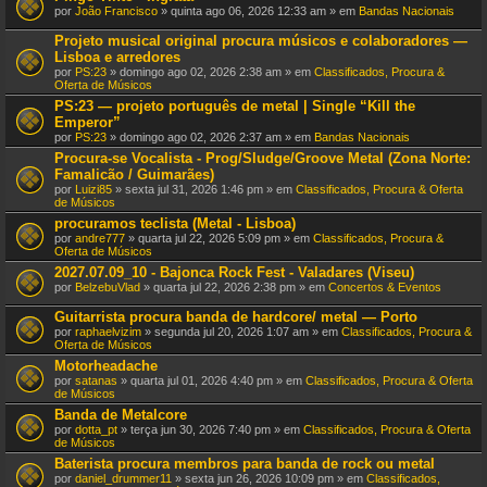
por
João Francisco
» quinta ago 06, 2026 12:33 am » em
Bandas Nacionais
Projeto musical original procura músicos e colaboradores —
Lisboa e arredores
por
PS:23
» domingo ago 02, 2026 2:38 am » em
Classificados, Procura &
Oferta de Músicos
PS:23 — projeto português de metal | Single “Kill the
Emperor”
por
PS:23
» domingo ago 02, 2026 2:37 am » em
Bandas Nacionais
Procura-se Vocalista - Prog/Sludge/Groove Metal (Zona Norte:
Famalicão / Guimarães)
por
Luizi85
» sexta jul 31, 2026 1:46 pm » em
Classificados, Procura & Oferta
de Músicos
procuramos teclista (Metal - Lisboa)
por
andre777
» quarta jul 22, 2026 5:09 pm » em
Classificados, Procura &
Oferta de Músicos
2027.07.09_10 - Bajonca Rock Fest - Valadares (Viseu)
por
BelzebuVlad
» quarta jul 22, 2026 2:38 pm » em
Concertos & Eventos
Guitarrista procura banda de hardcore/ metal — Porto
por
raphaelvizim
» segunda jul 20, 2026 1:07 am » em
Classificados, Procura &
Oferta de Músicos
Motorheadache
por
satanas
» quarta jul 01, 2026 4:40 pm » em
Classificados, Procura & Oferta
de Músicos
Banda de Metalcore
por
dotta_pt
» terça jun 30, 2026 7:40 pm » em
Classificados, Procura & Oferta
de Músicos
Baterista procura membros para banda de rock ou metal
por
daniel_drummer11
» sexta jun 26, 2026 10:09 pm » em
Classificados,