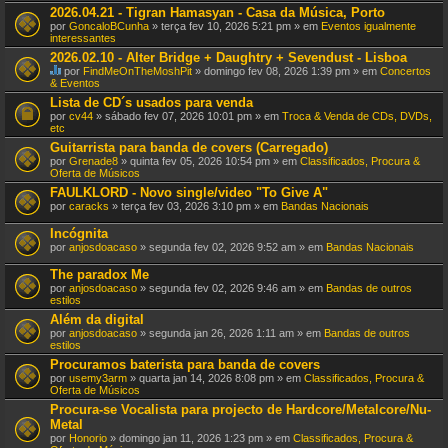
t
2026.04.21 - Tigran Hamasyan - Casa da Música, Porto
e
por
GoncaloBCunha
» terça fev 10, 2026 5:21 pm » em
Eventos igualmente
m
interessantes
u
m
2026.02.10 - Alter Bridge + Daughtry + Sevendust - Lisboa
a
por
FindMeOnTheMoshPit
» domingo fev 08, 2026 1:39 pm » em
Concertos
v
E
& Eventos
o
s
Lista de CD´s usados para venda
t
t
a
por
cv44
» sábado fev 07, 2026 10:01 pm » em
Troca & Venda de CDs, DVDs,
e
ç
etc
T
ã
ó
Guitarrista para banda de covers (Carregado)
o
p
por
Grenade8
» quinta fev 05, 2026 10:54 pm » em
Classificados, Procura &
.
i
Oferta de Músicos
c
o
FAULKLORD - Novo single/video "To Give A"
t
por
caracks
» terça fev 03, 2026 3:10 pm » em
Bandas Nacionais
e
m
Incógnita
u
por
anjosdoacaso
» segunda fev 02, 2026 9:52 am » em
Bandas Nacionais
m
a
The paradox Me
v
o
por
anjosdoacaso
» segunda fev 02, 2026 9:46 am » em
Bandas de outros
t
estilos
a
Além da digital
ç
por
ã
anjosdoacaso
» segunda jan 26, 2026 1:11 am » em
Bandas de outros
estilos
o
.
Procuramos baterista para banda de covers
por
usemy3arm
» quarta jan 14, 2026 8:08 pm » em
Classificados, Procura &
Oferta de Músicos
Procura-se Vocalista para projecto de Hardcore/Metalcore/Nu-
Metal
por
Honorio
» domingo jan 11, 2026 1:23 pm » em
Classificados, Procura &