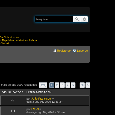
A Club - Lisboa
Republica da Musica - Lisboa
(Viseu)
Registe-se
Ligue-se
 mais do que 1000 resultados
1
2
3
4
5
…
20
VISUALIZAÇÕES
ÚLTIMA MENSAGEM
por
João Francisco
47
V
quinta ago 06, 2026 12:33 am
e
j
por
PS:23
a
111
V
domingo ago 02, 2026 2:38 am
a
e