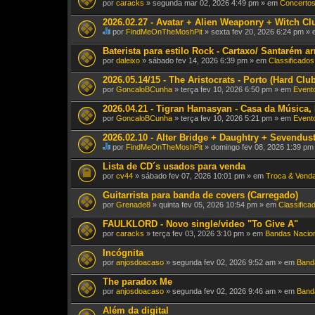
por
caracks
» segunda mar 02, 2026 4:49 pm » em
Concertos
o
(
2026.02.27 - Avatar + Alien Weaponry + Witch Cl
s
)
por
FindMeOnTheMoshPit
» sexta fev 20, 2026 6:24 pm »
E
s
Baterista para estilo Rock - Cartaxo/ Santarém a
t
por
daleixo
» sábado fev 14, 2026 6:39 pm » em
Classificados
e
T
2026.05.14/15 - The Aristocrats - Porto (Hard Clu
ó
por
p
GoncaloBCunha
» terça fev 10, 2026 6:50 pm » em
Evento
i
c
2026.04.21 - Tigran Hamasyan - Casa da Música,
o
por
GoncaloBCunha
» terça fev 10, 2026 5:21 pm » em
Evento
t
e
2026.02.10 - Alter Bridge + Daughtry + Sevendust
m
por
FindMeOnTheMoshPit
» domingo fev 08, 2026 1:39 p
u
E
m
s
Lista de CD´s usados para venda
a
t
v
por
cv44
» sábado fev 07, 2026 10:01 pm » em
Troca & Vend
e
o
T
t
Guitarrista para banda de covers (Carregado)
ó
a
por
p
Grenade8
» quinta fev 05, 2026 10:54 pm » em
Classifica
ç
i
ã
c
FAULKLORD - Novo single/video "To Give A"
o
o
.
por
caracks
» terça fev 03, 2026 3:10 pm » em
Bandas Nacio
t
e
Incógnita
m
por
anjosdoacaso
» segunda fev 02, 2026 9:52 am » em
Band
u
m
The paradox Me
a
v
por
anjosdoacaso
» segunda fev 02, 2026 9:46 am » em
Banda
o
t
Além da digital
a