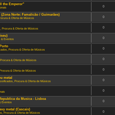
ll the Emperor”
0
onais
l (Zona Norte: Famalicão / Guimarães)
0
Procura & Oferta de Músicos
0
s, Procura & Oferta de Músicos
iseu)
0
 & Eventos
Porto
0
icados, Procura & Oferta de Músicos
0
 Procura & Oferta de Músicos
0
 Procura & Oferta de Músicos
ou metal
0
assificados, Procura & Oferta de Músicos
0
nais
epublica da Musica - Lisboa
0
& Eventos
avy metal (Cascais)
0
os, Procura & Oferta de Músicos