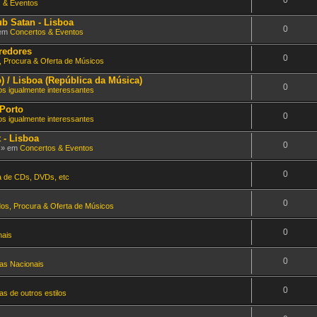
 & Eventos
ub Satan - Lisboa
0
 em
Concertos & Eventos
rredores
0
, Procura & Oferta de Músicos
b) / Lisboa (República da Música)
0
s igualmente interessantes
 Porto
0
s igualmente interessantes
 - Lisboa
0
m » em
Concertos & Eventos
0
a de CDs, DVDs, etc
0
dos, Procura & Oferta de Músicos
0
nais
0
as Nacionais
0
s de outros estilos