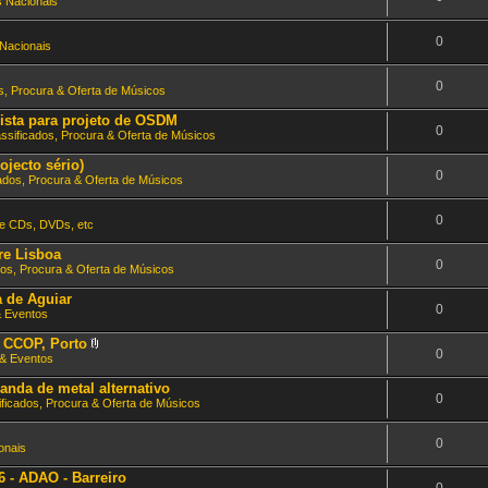
 Nacionais
0
Nacionais
0
s, Procura & Oferta de Músicos
alista para projeto de OSDM
0
assificados, Procura & Oferta de Músicos
ojecto sério)
0
cados, Procura & Oferta de Músicos
0
e CDs, DVDs, etc
re Lisboa
0
dos, Procura & Oferta de Músicos
a de Aguiar
0
& Eventos
 CCOP, Porto
0
A
& Eventos
n
e
anda de metal alternativo
x
0
ificados, Procura & Oferta de Músicos
o
(
s
0
)
onais
- ADAO - Barreiro
0