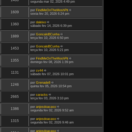
e
V
segunda mar 02, 2026 4:49 pm
t
s
a
M
m
e
i
a
ú
e
j
m
g
por
FindMeOnTheMoshPit
l
n
a
1609
a
e
V
sexta fev 20, 2026 6:24 pm
t
s
a
M
m
e
i
a
ú
e
j
m
g
por
daleixo
l
n
a
1360
a
e
V
sábado fev 14, 2026 6:39 pm
t
s
a
M
m
e
i
a
ú
e
j
m
g
por
GoncaloBCunha
l
n
a
1889
a
e
V
terça fev 10, 2026 6:50 pm
t
s
a
M
m
e
i
a
ú
e
j
m
g
por
GoncaloBCunha
l
n
a
1453
a
e
V
terça fev 10, 2026 5:21 pm
t
s
a
M
m
e
i
a
ú
e
j
m
g
por
FindMeOnTheMoshPit
l
n
a
1355
a
e
V
domingo fev 08, 2026 1:39 pm
t
s
a
M
m
e
i
a
ú
e
j
m
g
por
cv44
l
n
a
1131
a
e
V
sábado fev 07, 2026 10:01 pm
t
s
a
M
m
e
i
a
ú
e
j
m
g
por
Grenade8
l
n
a
1246
a
e
V
quinta fev 05, 2026 10:54 pm
t
s
a
M
m
e
i
a
ú
e
j
m
g
por
caracks
l
n
a
2665
a
e
V
terça fev 03, 2026 3:10 pm
t
s
a
M
m
e
i
a
ú
e
j
m
g
por
anjosdoacaso
l
n
a
1386
a
e
V
segunda fev 02, 2026 9:52 am
t
s
a
M
m
e
i
a
ú
e
j
m
g
por
anjosdoacaso
l
n
a
1315
a
e
V
segunda fev 02, 2026 9:46 am
t
s
a
M
m
e
i
a
ú
e
j
m
g
por
anjosdoacaso
l
n