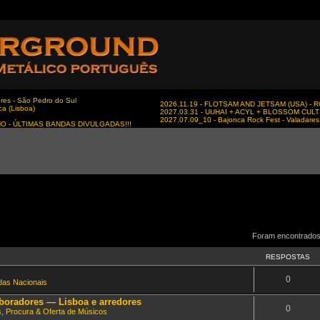
es - São Pedro do Sul
2026.11.19 - FLOTSAM AND JETSAM (USA) - RC
ca (Lisboa)
2027.03.31 - UUHAI + ACYL + BLOSSOM CULT - 
2027.07.09_10 - Bajonca Rock Fest - Valadares 
NO - ÚLTIMAS BANDAS DIVULGADAS!!!
Foram encontrados
RESPOSTAS
0
as Nacionais
aboradores — Lisboa e arredores
0
s, Procura & Oferta de Músicos