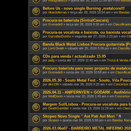
por
mangualde25
» quinta abr 30, 2026 12:59 am » em
Bandas
Before Us - novo single Burning ,metalcore!!!
por
rikardoferrao
» terça abr 28, 2026 10:54 am » em
Bandas 
Procura-se baterista (Sintra/Cascais)
por
Grenade8
» terça abr 28, 2026 8:30 am » em
Classificado
Procura-se vocalista e baixista, ou baixista voc
por
GarrafaoDvinho
» segunda abr 27, 2026 2:23 pm » em
Cl
Banda Black Metal Lisboa Procura guitarrista (Pr
por
Lord Death
» sábado abr 25, 2026 5:09 pm » em
Classifi
CDs para venda / actualizado 15.05
por
pafg
» sexta abr 17, 2026 11:40 am » em
Troca & Venda d
Procuro baterista para novo projecto de metalco
por
Grenade8
» sexta abr 10, 2026 10:58 am » em
Classifica
2026.05.30 - Souto Metal Fest - Souto, Vila Pouc
por
dkn199
» sábado mar 28, 2026 3:23 am » em
Concertos 
2026.04.11 - ANIFERNYEN + GODARK - Auditório
por
WolfDoom
» sexta mar 20, 2026 1:43 am » em
Concertos 
Margem Sul/Lisboa - Procura-se vocalista para b
por
DeathGambler
» sexta mar 13, 2026 11:29 am » em
Class
Skopeo Novo Single " Aut Pati Aut Mori "
A
por
Skopeo
» quarta mar 04, 2026 5:59 pm » em
Bandas Naci
n
e
2026.03.06a07 - BARREIRO METAL INFERNO 2026 
x