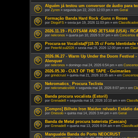
Alguém já testou um conversor de áudio para te
por
Zyren
» segunda jun 22, 2026 12:03 pm » em
Geral
Formação Banda Hard Rock -Guns n Roses
por
DiogoFS
» sexta jun 19, 2026 11:03 pm » em
Classificado
2026.11.19 - FLOTSAM AND JETSAM (USA) - RCA 
por
nekronos
» quarta jun 10, 2026 5:37 pm » em
Concertos 
Procura-se Vocalista(F)18-35 c/ Forte Identidade
por
PeterM.sul2026
» sexta mai 29, 2026 12:00 pm » em
Clas
2026.06.27 - Warm Up Under the Doom Festival
Alenquer
por
nekronos
» domingo mai 24, 2026 6:54 pm » em
Concerto
2026.05.30 - CULT OF THE TAPE - Guimarães
por
grindcrust
» quinta mai 21, 2026 10:35 am » em
Concertos
Nekromatics_ Procura Teclista
por
nekromatics666
» segunda mai 18, 2026 8:07 pm » em
Cl
Banda procura vocalista (Estoril)
por
Grenade8
» segunda mai 18, 2026 10:10 am » em
Classif
[Compro] Bilhete Iron Maiden relvado Estádio d
por
Onesolo
» quinta mai 14, 2026 3:44 pm » em
Geral
Banda de Metal procura baterista (Cascais)
por
Grenade8
» quarta mai 13, 2026 8:04 am » em
Classifica
Mangualde Banda do Porto NEOCRUST