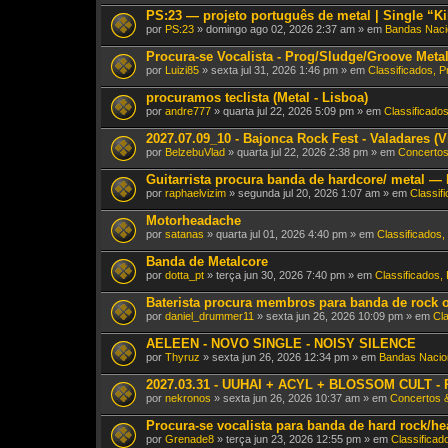
PS:23 — projeto português de metal | Single “Ki
por
PS:23
» domingo ago 02, 2026 2:37 am » em
Bandas Naci
Procura-se Vocalista - Prog/Sludge/Groove Meta
por
Luizi85
» sexta jul 31, 2026 1:46 pm » em
Classificados, 
procuramos teclista (Metal - Lisboa)
por
andre777
» quarta jul 22, 2026 5:09 pm » em
Classificado
2027.07.09_10 - Bajonca Rock Fest - Valadares (V
por
BelzebuVlad
» quarta jul 22, 2026 2:38 pm » em
Concertos
Guitarrista procura banda de hardcore/ metal — 
por
raphaelvizim
» segunda jul 20, 2026 1:07 am » em
Classif
Motorheadache
por
satanas
» quarta jul 01, 2026 4:40 pm » em
Classificados,
Banda de Metalcore
por
dotta_pt
» terça jun 30, 2026 7:40 pm » em
Classificados,
Baterista procura membros para banda de rock 
por
daniel_drummer11
» sexta jun 26, 2026 10:09 pm » em
Cl
AELEEN - NOVO SINGLE - NOISY SILENCE
por
Thyruz
» sexta jun 26, 2026 12:34 pm » em
Bandas Nacio
2027.03.31 - UUHAI + ACYL + BLOSSOM CULT - R
por
nekronos
» sexta jun 26, 2026 10:37 am » em
Concertos 
Procura-se vocalista para banda de hard rock/he
por
Grenade8
» terça jun 23, 2026 12:55 pm » em
Classificad