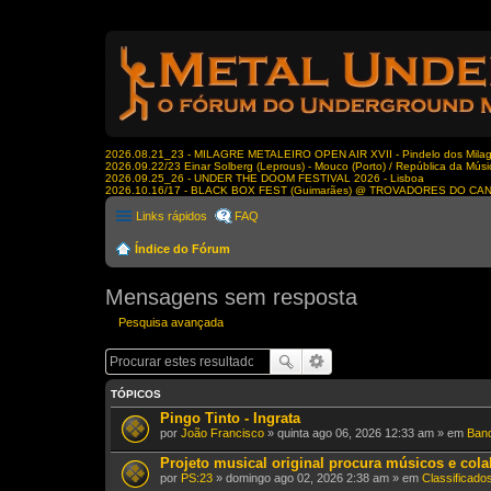
2026.08.21_23 - MILAGRE METALEIRO OPEN AIR XVII - Pindelo dos Milagr
2026.09.22/23 Einar Solberg (Leprous) - Mouco (Porto) / República da Músi
2026.09.25_26 - UNDER THE DOOM FESTIVAL 2026 - Lisboa
2026.10.16/17 - BLACK BOX FEST (Guimarães) @ TROVADORES DO CA
Links rápidos
FAQ
Índice do Fórum
Mensagens sem resposta
Pesquisa avançada
TÓPICOS
Pingo Tinto - Ingrata
por
João Francisco
» quinta ago 06, 2026 12:33 am » em
Band
Projeto musical original procura músicos e col
por
PS:23
» domingo ago 02, 2026 2:38 am » em
Classificado