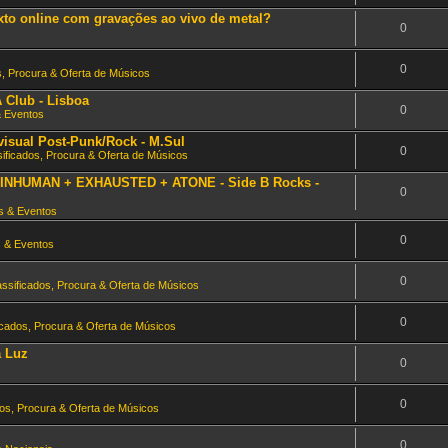
xto online com gravações ao vivo de metal?
0
0
s, Procura & Oferta de Músicos
Club - Lisboa
0
& Eventos
 visual Post-Punk/Rock - M.Sul
0
sificados, Procura & Oferta de Músicos
 - INHUMAN + EXHAUSTED + ATONE - Side B Rocks -
0
s & Eventos
0
 & Eventos
0
assificados, Procura & Oferta de Músicos
0
icados, Procura & Oferta de Músicos
a Luz
0
0
dos, Procura & Oferta de Músicos
0