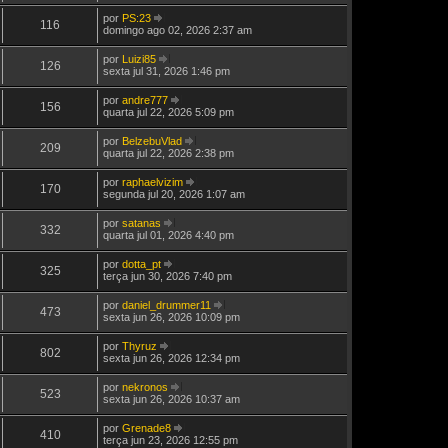
ú
j
por
PS:23
l
a
116
V
domingo ago 02, 2026 2:37 am
t
a
e
i
ú
j
m
por
Luizi85
l
a
126
a
V
sexta jul 31, 2026 1:46 pm
t
a
M
e
i
ú
e
j
m
por
andre777
l
n
a
156
a
V
quarta jul 22, 2026 5:09 pm
t
s
a
M
e
i
a
ú
e
j
m
g
por
BelzebuVlad
l
n
a
209
a
e
V
quarta jul 22, 2026 2:38 pm
t
s
a
M
m
e
i
a
ú
e
j
m
g
por
raphaelvizim
l
n
a
170
a
e
V
segunda jul 20, 2026 1:07 am
t
s
a
M
m
e
i
a
ú
e
j
m
g
por
satanas
l
n
a
332
a
e
V
quarta jul 01, 2026 4:40 pm
t
s
a
M
m
e
i
a
ú
e
j
m
g
por
dotta_pt
l
n
a
325
a
e
V
terça jun 30, 2026 7:40 pm
t
s
a
M
m
e
i
a
ú
e
j
m
g
por
daniel_drummer11
l
n
a
473
a
e
V
sexta jun 26, 2026 10:09 pm
t
s
a
M
m
e
i
a
ú
e
j
m
g
por
Thyruz
l
n
a
802
a
e
V
sexta jun 26, 2026 12:34 pm
t
s
a
M
m
e
i
a
ú
e
j
m
g
por
nekronos
l
n
a
523
a
e
V
sexta jun 26, 2026 10:37 am
t
s
a
M
m
e
i
a
ú
e
j
m
g
por
Grenade8
l
n
a
410
a
e
V
terça jun 23, 2026 12:55 pm
t
s
a
M