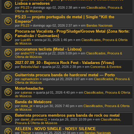
Lisboa e arredores
por
PS:23
» domingo ago 02, 2026 2:38 am » em
Classificados, Procura &
Oferta de Músicos
PS:23 — projeto português de metal | Single “Kill the
Emperor”
por
PS:23
» domingo ago 02, 2026 2:37 am » em
Bandas Nacionais
Procura-se Vocalista - Prog/Sludge/Groove Metal (Zona Norte:
Famalicão / Guimarães)
por
Luizi85
» sexta jul 31, 2026 1:46 pm » em
Classificados, Procura & Oferta
de Músicos
procuramos teclista (Metal - Lisboa)
por
andre777
» quarta jul 22, 2026 5:09 pm » em
Classificados, Procura &
Oferta de Músicos
2027.07.09_10 - Bajonca Rock Fest - Valadares (Viseu)
por
BelzebuVlad
» quarta jul 22, 2026 2:38 pm » em
Concertos & Eventos
Guitarrista procura banda de hardcore/ metal — Porto
por
raphaelvizim
» segunda jul 20, 2026 1:07 am » em
Classificados, Procura &
Oferta de Músicos
Motorheadache
por
satanas
» quarta jul 01, 2026 4:40 pm » em
Classificados, Procura & Oferta
de Músicos
Banda de Metalcore
por
dotta_pt
» terça jun 30, 2026 7:40 pm » em
Classificados, Procura & Oferta
de Músicos
Baterista procura membros para banda de rock ou metal
por
daniel_drummer11
» sexta jun 26, 2026 10:09 pm » em
Classificados,
Procura & Oferta de Músicos
AELEEN - NOVO SINGLE - NOISY SILENCE
por
Thyruz
» sexta jun 26, 2026 12:34 pm » em
Bandas Nacionais