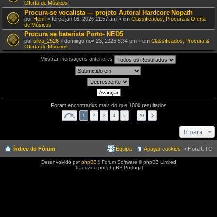
Oferta de Músicos
Procura-se vocalista — projeto Autoral Hardcore Nopath
por
Henri
» terça jan 06, 2026 11:57 am » em
Classificados, Procura & Oferta
de Músicos
Procura se baterista Porto- NED5
por
silva_2526
» domingo nov 23, 2025 5:34 pm » em
Classificados, Procura &
Oferta de Músicos
Mostrar mensagens anteriores
Foram encontrados mais do que 1000 resultados
1
2
3
4
5
…
20
Ir para
Índice do Fórum
Equipa
Apagar cookies
Hora UTC
Desenvolvido por
phpBB
® Forum Software © phpBB Limited
Traduzido por phpBB Portugal