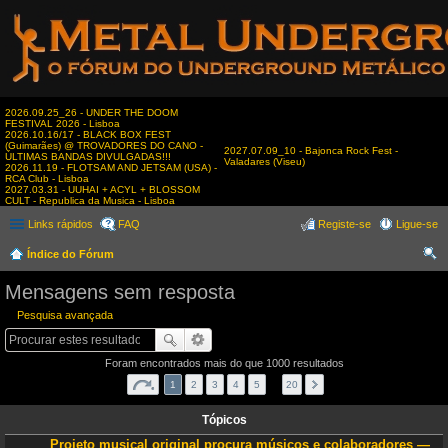
2026.09.25_26 - UNDER THE DOOM
FESTIVAL 2026 - Lisboa
2026.10.16/17 - BLACK BOX FEST
(Guimarães) @ TROVADORES DO CANO -
2027.07.09_10 - Bajonca Rock Fest -
ÚLTIMAS BANDAS DIVULGADAS!!!
Valadares (Viseu)
2026.11.19 - FLOTSAM AND JETSAM (USA) -
RCA Club - Lisboa
2027.03.31 - UUHAI + ACYL + BLOSSOM
CULT - Republica da Musica - Lisboa
Links rápidos
FAQ
Registe-se
Ligue-se
Índice do Fórum
es
Mensagens sem resposta
qui
Pesquisa avançada
sar
Foram encontrados mais do que 1000 resultados
1
2
3
4
5
…
20
Tópicos
Projeto musical original procura músicos e colaboradores —