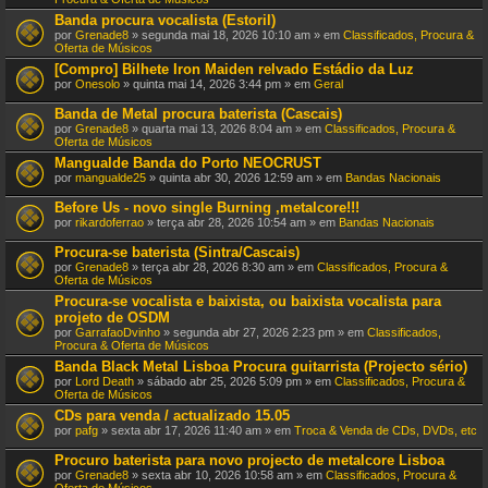
Banda procura vocalista (Estoril)
por
Grenade8
» segunda mai 18, 2026 10:10 am » em
Classificados, Procura &
Oferta de Músicos
[Compro] Bilhete Iron Maiden relvado Estádio da Luz
por
Onesolo
» quinta mai 14, 2026 3:44 pm » em
Geral
Banda de Metal procura baterista (Cascais)
por
Grenade8
» quarta mai 13, 2026 8:04 am » em
Classificados, Procura &
Oferta de Músicos
Mangualde Banda do Porto NEOCRUST
por
mangualde25
» quinta abr 30, 2026 12:59 am » em
Bandas Nacionais
Before Us - novo single Burning ,metalcore!!!
por
rikardoferrao
» terça abr 28, 2026 10:54 am » em
Bandas Nacionais
Procura-se baterista (Sintra/Cascais)
por
Grenade8
» terça abr 28, 2026 8:30 am » em
Classificados, Procura &
Oferta de Músicos
Procura-se vocalista e baixista, ou baixista vocalista para
projeto de OSDM
por
GarrafaoDvinho
» segunda abr 27, 2026 2:23 pm » em
Classificados,
Procura & Oferta de Músicos
Banda Black Metal Lisboa Procura guitarrista (Projecto sério)
por
Lord Death
» sábado abr 25, 2026 5:09 pm » em
Classificados, Procura &
Oferta de Músicos
CDs para venda / actualizado 15.05
por
pafg
» sexta abr 17, 2026 11:40 am » em
Troca & Venda de CDs, DVDs, etc
Procuro baterista para novo projecto de metalcore Lisboa
por
Grenade8
» sexta abr 10, 2026 10:58 am » em
Classificados, Procura &
Oferta de Músicos