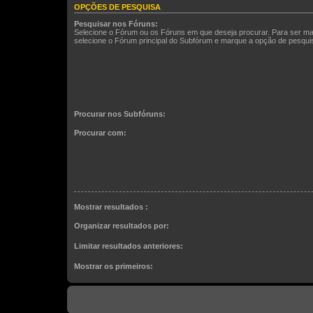
OPÇÕES DE PESQUISA
Pesquisar nos Fóruns:
Selecione o Fórum ou os Fóruns em que deseja procurar. Para ser ma
selecione o Fórum principal do Subfórum e marque a opção de pesqu
Procurar nos Subfóruns:
Procurar com:
Mostrar resultados :
Organizar resultados por:
Limitar resultados anteriores:
Mostrar os primeiros: