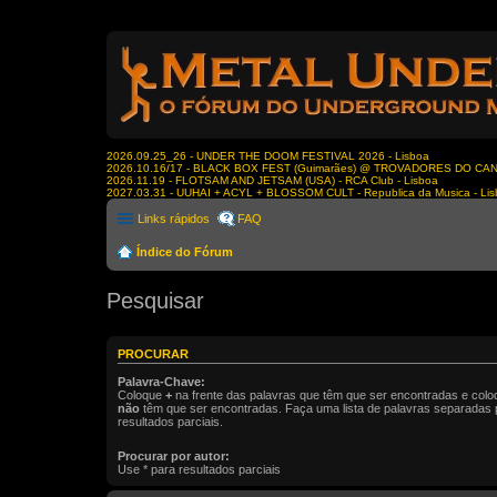
2026.09.25_26 - UNDER THE DOOM FESTIVAL 2026 - Lisboa
2026.10.16/17 - BLACK BOX FEST (Guimarães) @ TROVADORES DO CA
2026.11.19 - FLOTSAM AND JETSAM (USA) - RCA Club - Lisboa
2027.03.31 - UUHAI + ACYL + BLOSSOM CULT - Republica da Musica - Li
Links rápidos
FAQ
Índice do Fórum
Pesquisar
PROCURAR
Palavra-Chave:
Coloque
+
na frente das palavras que têm que ser encontradas e col
não
têm que ser encontradas. Faça uma lista de palavras separadas
resultados parciais.
Procurar por autor:
Use * para resultados parciais