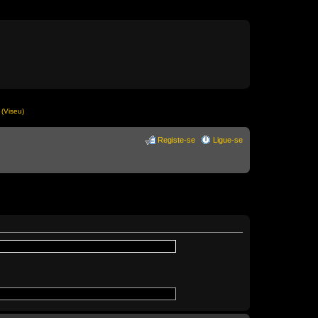
(Viseu)
Registe-se
Ligue-se