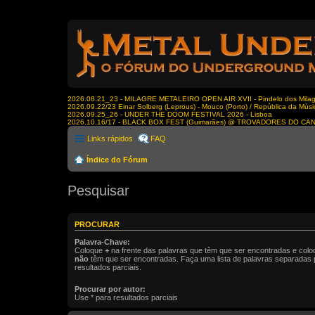
2026.08.21_23 - MILAGRE METALEIRO OPEN AIR XVII - Pindelo dos Milagr
2026.09.22/23 Einar Solberg (Leprous) - Mouco (Porto) / República da Músi
2026.09.25_26 - UNDER THE DOOM FESTIVAL 2026 - Lisboa
2026.10.16/17 - BLACK BOX FEST (Guimarães) @ TROVADORES DO CA
Links rápidos
FAQ
Índice do Fórum
Pesquisar
PROCURAR
Palavra-Chave:
Coloque
+
na frente das palavras que têm que ser encontradas e col
não
têm que ser encontradas. Faça uma lista de palavras separadas
resultados parciais.
Procurar por autor:
Use * para resultados parciais