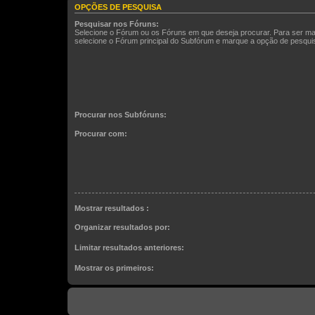
OPÇÕES DE PESQUISA
Pesquisar nos Fóruns:
Selecione o Fórum ou os Fóruns em que deseja procurar. Para ser ma
selecione o Fórum principal do Subfórum e marque a opção de pesqu
Procurar nos Subfóruns:
Procurar com:
Mostrar resultados :
Organizar resultados por:
Limitar resultados anteriores:
Mostrar os primeiros: