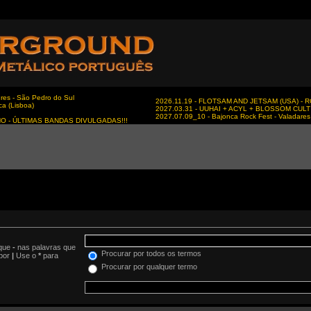
es - São Pedro do Sul
2026.11.19 - FLOTSAM AND JETSAM (USA) - RC
ca (Lisboa)
2027.03.31 - UUHAI + ACYL + BLOSSOM CULT - 
2027.07.09_10 - Bajonca Rock Fest - Valadares 
NO - ÚLTIMAS BANDAS DIVULGADAS!!!
oque
-
nas palavras que
Procurar por todos os termos
 por
|
Use o
*
para
Procurar por qualquer termo