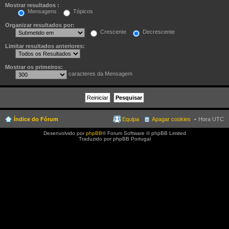
Mostrar resultados :
Mensagens
Tópicos
Organizar resultados por:
Crescente
Decrescente
Limitar resultados anteriores:
Mostrar os primeiros:
caracteres da Mensagem
Índice do Fórum
Equipa
Apagar cookies
Hora UTC
Desenvolvido por
phpBB
® Forum Software © phpBB Limited
Traduzido por phpBB Portugal