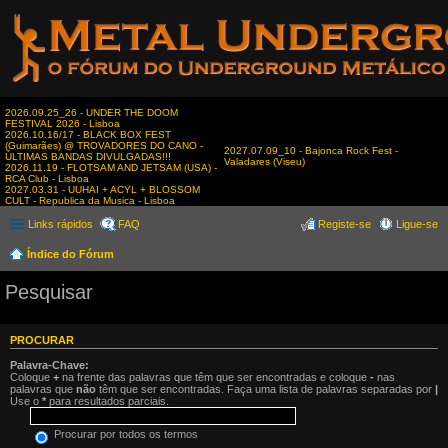
2026.09.25_26 - UNDER THE DOOM
FESTIVAL 2026 - Lisboa
2026.10.16/17 - BLACK BOX FEST
(Guimarães) @ TROVADORES DO CANO -
2027.07.09_10 - Bajonca Rock Fest -
ÚLTIMAS BANDAS DIVULGADAS!!!
Valadares (Viseu)
2026.11.19 - FLOTSAM AND JETSAM (USA) -
RCA Club - Lisboa
2027.03.31 - UUHAI + ACYL + BLOSSOM
CULT - Republica da Musica - Lisboa
Links rápidos
FAQ
Registe-se
Ligue-se
Índice do Fórum
Pesquisar
PROCURAR
Palavra-Chave:
Coloque
+
na frente das palavras que têm que ser encontradas e coloque
-
nas
palavras que
não
têm que ser encontradas. Faça uma lista de palavras separadas por
|
Use o
*
para resultados parciais.
Procurar por todos os termos