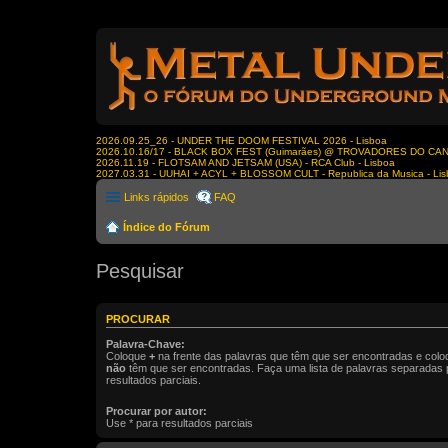
2026.09.25_26 - UNDER THE DOOM FESTIVAL 2026 - Lisboa
2026.10.16/17 - BLACK BOX FEST (Guimarães) @ TROVADORES DO CA
2026.11.19 - FLOTSAM AND JETSAM (USA) - RCA Club - Lisboa
2027.03.31 - UUHAI + ACYL + BLOSSOM CULT - Republica da Musica - Li
Links rápidos
FAQ
Índice do Fórum
Pesquisar
PROCURAR
Palavra-Chave:
Coloque
+
na frente das palavras que têm que ser encontradas e col
não
têm que ser encontradas. Faça uma lista de palavras separadas
resultados parciais.
Procurar por autor:
Use * para resultados parciais