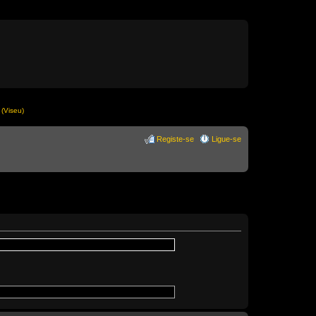
(Viseu)
Registe-se
Ligue-se