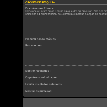
OPÇÕES DE PESQUISA
Pesquisar nos Fóruns:
Selecione o Fórum ou os Fóruns em que deseja procurar. Para ser ma
selecione o Fórum principal do Subfórum e marque a opção de pesqu
Procurar nos Subfóruns:
Procurar com:
Mostrar resultados :
Organizar resultados por:
Limitar resultados anteriores:
Mostrar os primeiros: