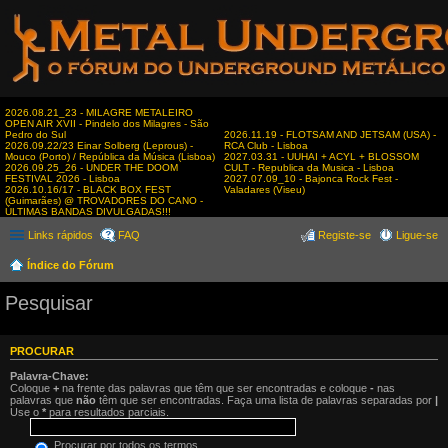
2026.08.21_23 - MILAGRE METALEIRO
OPEN AIR XVII - Pindelo dos Milagres - São
Pedro do Sul
2026.11.19 - FLOTSAM AND JETSAM (USA) -
2026.09.22/23 Einar Solberg (Leprous) -
RCA Club - Lisboa
Mouco (Porto) / República da Música (Lisboa)
2027.03.31 - UUHAI + ACYL + BLOSSOM
2026.09.25_26 - UNDER THE DOOM
CULT - Republica da Musica - Lisboa
FESTIVAL 2026 - Lisboa
2027.07.09_10 - Bajonca Rock Fest -
2026.10.16/17 - BLACK BOX FEST
Valadares (Viseu)
(Guimarães) @ TROVADORES DO CANO -
ÚLTIMAS BANDAS DIVULGADAS!!!
Links rápidos
FAQ
Registe-se
Ligue-se
Índice do Fórum
Pesquisar
PROCURAR
Palavra-Chave:
Coloque
+
na frente das palavras que têm que ser encontradas e coloque
-
nas
palavras que
não
têm que ser encontradas. Faça uma lista de palavras separadas por
|
Use o
*
para resultados parciais.
Procurar por todos os termos