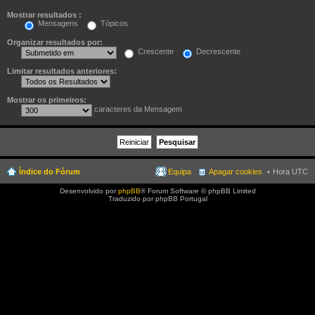
Mostrar resultados :
Mensagens
Tópicos
Organizar resultados por:
Crescente
Decrescente
Limitar resultados anteriores:
Mostrar os primeiros:
caracteres da Mensagem
Índice do Fórum
Equipa
Apagar cookies
Hora UTC
Desenvolvido por
phpBB
® Forum Software © phpBB Limited
Traduzido por phpBB Portugal