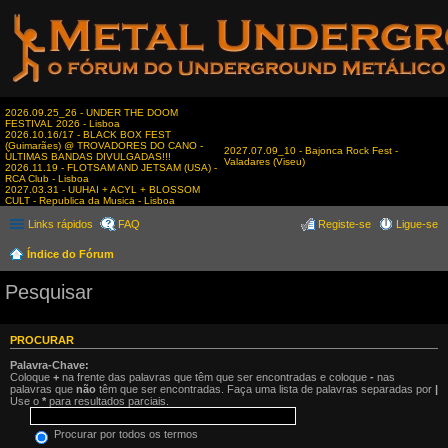
2026.09.25_26 - UNDER THE DOOM
FESTIVAL 2026 - Lisboa
2026.10.16/17 - BLACK BOX FEST
(Guimarães) @ TROVADORES DO CANO -
2027.07.09_10 - Bajonca Rock Fest -
ÚLTIMAS BANDAS DIVULGADAS!!!
Valadares (Viseu)
2026.11.19 - FLOTSAM AND JETSAM (USA) -
RCA Club - Lisboa
2027.03.31 - UUHAI + ACYL + BLOSSOM
CULT - Republica da Musica - Lisboa
Links rápidos
FAQ
Registe-se
Ligue-se
Índice do Fórum
Pesquisar
PROCURAR
Palavra-Chave:
Coloque
+
na frente das palavras que têm que ser encontradas e coloque
-
nas
palavras que
não
têm que ser encontradas. Faça uma lista de palavras separadas por
|
Use o
*
para resultados parciais.
Procurar por todos os termos