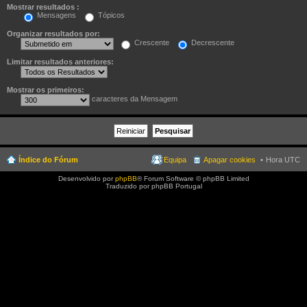
Mostrar resultados :
Mensagens
Tópicos
Organizar resultados por:
Crescente
Decrescente
Limitar resultados anteriores:
Mostrar os primeiros:
caracteres da Mensagem
Índice do Fórum
Equipa
Apagar cookies
Hora UTC
Desenvolvido por
phpBB
® Forum Software © phpBB Limited
Traduzido por phpBB Portugal