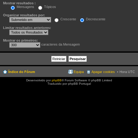
Mostrar resultados :
Mensagens
Tópicos
Organizar resultados por:
Crescente
Decrescente
Limitar resultados anteriores:
Mostrar os primeiros:
caracteres da Mensagem
Índice do Fórum
Equipa
Apagar cookies
Hora UTC
Desenvolvido por
phpBB
® Forum Software © phpBB Limited
Traduzido por phpBB Portugal