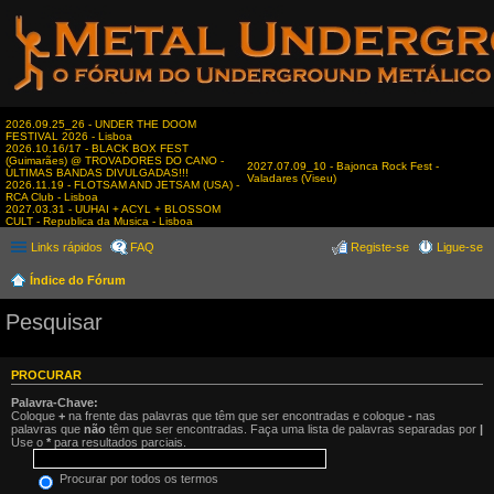
2026.09.25_26 - UNDER THE DOOM
FESTIVAL 2026 - Lisboa
2026.10.16/17 - BLACK BOX FEST
(Guimarães) @ TROVADORES DO CANO -
2027.07.09_10 - Bajonca Rock Fest -
ÚLTIMAS BANDAS DIVULGADAS!!!
Valadares (Viseu)
2026.11.19 - FLOTSAM AND JETSAM (USA) -
RCA Club - Lisboa
2027.03.31 - UUHAI + ACYL + BLOSSOM
CULT - Republica da Musica - Lisboa
Links rápidos
FAQ
Registe-se
Ligue-se
Índice do Fórum
Pesquisar
PROCURAR
Palavra-Chave:
Coloque
+
na frente das palavras que têm que ser encontradas e coloque
-
nas
palavras que
não
têm que ser encontradas. Faça uma lista de palavras separadas por
|
Use o
*
para resultados parciais.
Procurar por todos os termos