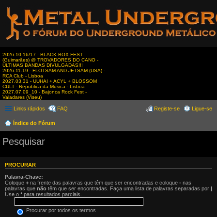
2026.10.16/17 - BLACK BOX FEST
(Guimarães) @ TROVADORES DO CANO -
ÚLTIMAS BANDAS DIVULGADAS!!!
2026.11.19 - FLOTSAM AND JETSAM (USA) -
RCA Club - Lisboa
2027.03.31 - UUHAI + ACYL + BLOSSOM
CULT - Republica da Musica - Lisboa
2027.07.09_10 - Bajonca Rock Fest -
Valadares (Viseu)
Links rápidos
FAQ
Registe-se
Ligue-se
Índice do Fórum
Pesquisar
PROCURAR
Palavra-Chave:
Coloque
+
na frente das palavras que têm que ser encontradas e coloque
-
nas
palavras que
não
têm que ser encontradas. Faça uma lista de palavras separadas por
|
Use o
*
para resultados parciais.
Procurar por todos os termos