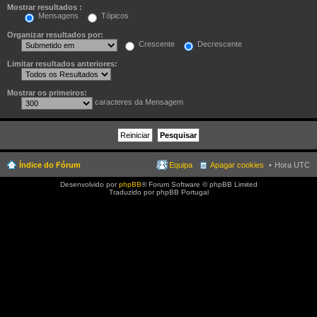
Mostrar resultados :
Mensagens
Tópicos
Organizar resultados por:
Crescente
Decrescente
Limitar resultados anteriores:
Mostrar os primeiros:
caracteres da Mensagem
Índice do Fórum
Equipa
Apagar cookies
Hora UTC
Desenvolvido por
phpBB
® Forum Software © phpBB Limited
Traduzido por phpBB Portugal