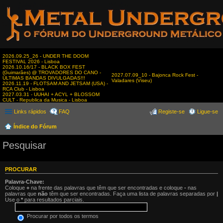
2026.09.25_26 - UNDER THE DOOM
FESTIVAL 2026 - Lisboa
2026.10.16/17 - BLACK BOX FEST
(Guimarães) @ TROVADORES DO CANO -
2027.07.09_10 - Bajonca Rock Fest -
ÚLTIMAS BANDAS DIVULGADAS!!!
Valadares (Viseu)
2026.11.19 - FLOTSAM AND JETSAM (USA) -
RCA Club - Lisboa
2027.03.31 - UUHAI + ACYL + BLOSSOM
CULT - Republica da Musica - Lisboa
Links rápidos
FAQ
Registe-se
Ligue-se
Índice do Fórum
Pesquisar
PROCURAR
Palavra-Chave:
Coloque
+
na frente das palavras que têm que ser encontradas e coloque
-
nas
palavras que
não
têm que ser encontradas. Faça uma lista de palavras separadas por
|
Use o
*
para resultados parciais.
Procurar por todos os termos