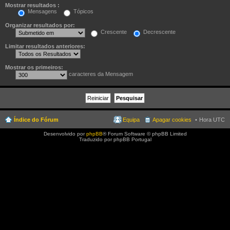
Mostrar resultados :
Mensagens
Tópicos
Organizar resultados por:
Crescente
Decrescente
Limitar resultados anteriores:
Mostrar os primeiros:
caracteres da Mensagem
Índice do Fórum
Equipa
Apagar cookies
Hora UTC
Desenvolvido por
phpBB
® Forum Software © phpBB Limited
Traduzido por phpBB Portugal