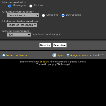
Mostrar resultados :
Mensagens
Tópicos
Organizar resultados por:
Crescente
Decrescente
Limitar resultados anteriores:
Mostrar os primeiros:
caracteres da Mensagem
Índice do Fórum
Equipa
Apagar cookies
Hora UTC
Desenvolvido por
phpBB
® Forum Software © phpBB Limited
Traduzido por phpBB Portugal