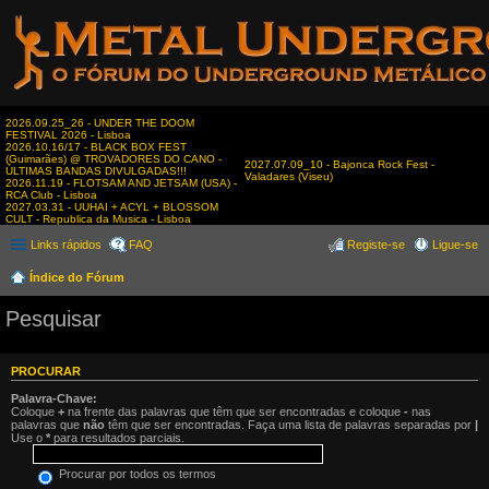
2026.09.25_26 - UNDER THE DOOM
FESTIVAL 2026 - Lisboa
2026.10.16/17 - BLACK BOX FEST
(Guimarães) @ TROVADORES DO CANO -
2027.07.09_10 - Bajonca Rock Fest -
ÚLTIMAS BANDAS DIVULGADAS!!!
Valadares (Viseu)
2026.11.19 - FLOTSAM AND JETSAM (USA) -
RCA Club - Lisboa
2027.03.31 - UUHAI + ACYL + BLOSSOM
CULT - Republica da Musica - Lisboa
Links rápidos
FAQ
Registe-se
Ligue-se
Índice do Fórum
Pesquisar
PROCURAR
Palavra-Chave:
Coloque
+
na frente das palavras que têm que ser encontradas e coloque
-
nas
palavras que
não
têm que ser encontradas. Faça uma lista de palavras separadas por
|
Use o
*
para resultados parciais.
Procurar por todos os termos