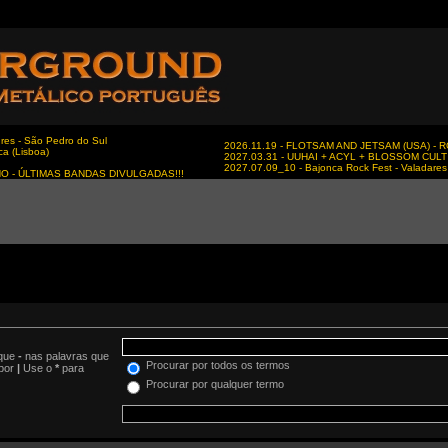
es - São Pedro do Sul
2026.11.19 - FLOTSAM AND JETSAM (USA) - RC
ca (Lisboa)
2027.03.31 - UUHAI + ACYL + BLOSSOM CULT - 
2027.07.09_10 - Bajonca Rock Fest - Valadares 
NO - ÚLTIMAS BANDAS DIVULGADAS!!!
oque
-
nas palavras que
Procurar por todos os termos
 por
|
Use o
*
para
Procurar por qualquer termo