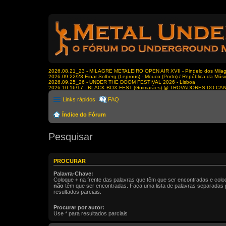
2026.08.21_23 - MILAGRE METALEIRO OPEN AIR XVII - Pindelo dos Milagr
2026.09.22/23 Einar Solberg (Leprous) - Mouco (Porto) / República da Músi
2026.09.25_26 - UNDER THE DOOM FESTIVAL 2026 - Lisboa
2026.10.16/17 - BLACK BOX FEST (Guimarães) @ TROVADORES DO CA
Links rápidos
FAQ
Índice do Fórum
Pesquisar
PROCURAR
Palavra-Chave:
Coloque
+
na frente das palavras que têm que ser encontradas e col
não
têm que ser encontradas. Faça uma lista de palavras separadas
resultados parciais.
Procurar por autor:
Use * para resultados parciais