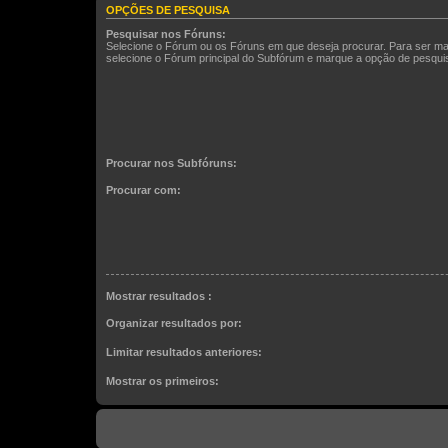
OPÇÕES DE PESQUISA
Pesquisar nos Fóruns:
Selecione o Fórum ou os Fóruns em que deseja procurar. Para ser ma
selecione o Fórum principal do Subfórum e marque a opção de pesqu
Procurar nos Subfóruns:
Procurar com:
Mostrar resultados :
Organizar resultados por:
Limitar resultados anteriores:
Mostrar os primeiros: