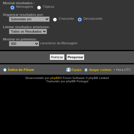
Mostrar resultados :
Mensagens
Tópicos
Organizar resultados por:
Crescente
Decrescente
Limitar resultados anteriores:
Mostrar os primeiros:
caracteres da Mensagem
Índice do Fórum
Equipa
Apagar cookies
Hora UTC
Desenvolvido por
phpBB
® Forum Software © phpBB Limited
Traduzido por phpBB Portugal