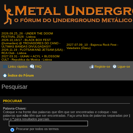
2026.09.25_26 - UNDER THE DOOM
FESTIVAL 2026 - Lisboa
2026.10.16/17 - BLACK BOX FEST
(Guimarães) @ TROVADORES DO CANO -
2027.07.09_10 - Bajonca Rock Fest -
ÚLTIMAS BANDAS DIVULGADAS!!!
Valadares (Viseu)
2026.11.19 - FLOTSAM AND JETSAM (USA) -
RCA Club - Lisboa
2027.03.31 - UUHAI + ACYL + BLOSSOM
CULT - Republica da Musica - Lisboa
Links rápidos
FAQ
Registe-se
Ligue-se
Índice do Fórum
Pesquisar
PROCURAR
Palavra-Chave:
Coloque
+
na frente das palavras que têm que ser encontradas e coloque
-
nas
palavras que
não
têm que ser encontradas. Faça uma lista de palavras separadas por
|
Use o
*
para resultados parciais.
Procurar por todos os termos