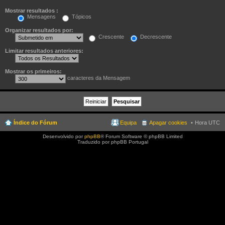
Mostrar resultados :
Mensagens
Tópicos
Organizar resultados por:
Crescente
Decrescente
Limitar resultados anteriores:
Mostrar os primeiros:
caracteres da Mensagem
Índice do Fórum
Equipa
Apagar cookies
Hora UTC
Desenvolvido por
phpBB
® Forum Software © phpBB Limited
Traduzido por phpBB Portugal