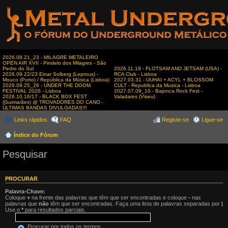
2026.08.21_23 - MILAGRE METALEIRO
OPEN AIR XVII - Pindelo dos Milagres - São
Pedro do Sul
2026.11.19 - FLOTSAM AND JETSAM (USA) -
2026.09.22/23 Einar Solberg (Leprous) -
RCA Club - Lisboa
Mouco (Porto) / República da Música (Lisboa)
2027.03.31 - UUHAI + ACYL + BLOSSOM
2026.09.25_26 - UNDER THE DOOM
CULT - Republica da Musica - Lisboa
FESTIVAL 2026 - Lisboa
2027.07.09_10 - Bajonca Rock Fest -
2026.10.16/17 - BLACK BOX FEST
Valadares (Viseu)
(Guimarães) @ TROVADORES DO CANO -
ÚLTIMAS BANDAS DIVULGADAS!!!
Links rápidos
FAQ
Registe-se
Ligue-se
Índice do Fórum
Pesquisar
PROCURAR
Palavra-Chave:
Coloque
+
na frente das palavras que têm que ser encontradas e coloque
-
nas
palavras que
não
têm que ser encontradas. Faça uma lista de palavras separadas por
|
Use o
*
para resultados parciais.
Procurar por todos os termos