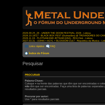
2026.09.25_26 - UNDER THE DOOM FESTIVAL 2026 - Lisboa
2026.10.16/17 - BLACK BOX FEST (Guimarães) @ TROVADORES DO CA
2026.11.19 - FLOTSAM AND JETSAM (USA) - RCA Club - Lisboa
2027.03.31 - UUHAI + ACYL + BLOSSOM CULT - Republica da Musica - Li
Links rápidos
FAQ
Índice do Fórum
Pesquisar
PROCURAR
Palavra-Chave:
Coloque
+
na frente das palavras que têm que ser encontradas e col
não
têm que ser encontradas. Faça uma lista de palavras separadas
resultados parciais.
Procurar por autor:
Use * para resultados parciais