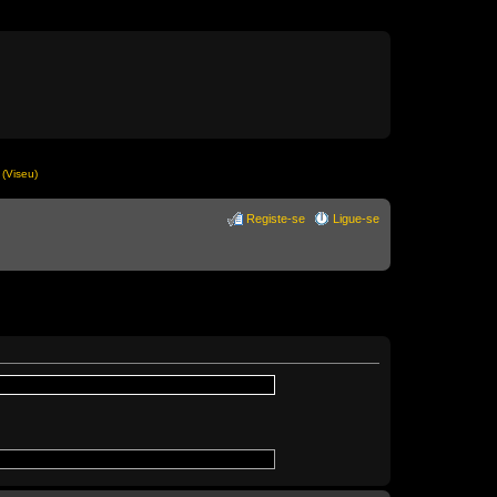
(Viseu)
Registe-se
Ligue-se