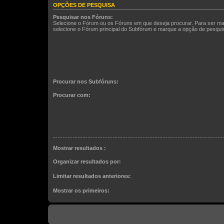
OPÇÕES DE PESQUISA
Pesquisar nos Fóruns:
Selecione o Fórum ou os Fóruns em que deseja procurar. Para ser ma
selecione o Fórum principal do Subfórum e marque a opção de pesqu
Procurar nos Subfóruns:
Procurar com:
Mostrar resultados :
Organizar resultados por:
Limitar resultados anteriores:
Mostrar os primeiros: