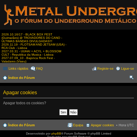
2026.10.16/17 - BLACK BOX FEST
(Guimarães) @ TROVADORES DO CANO -
ÚLTIMAS BANDAS DIVULGADAS!!!
2026.11.19 - FLOTSAM AND JETSAM (USA) -
RCA Club - Lisboa
2027.03.31 - UUHAI + ACYL + BLOSSOM
CULT - Republica da Musica - Lisboa
2027.07.09_10 - Bajonca Rock Fest -
Valadares (Viseu)
Links rápidos
FAQ
Registe-se
Ligue-se
Índice do Fórum
es
Apagar cookies
qui
sar
Apagar todos os cookies?
Índice do Fórum
Equipa
Apagar cookies
Hora UTC
Desenvolvido por
phpBB
® Forum Software © phpBB Limited
Traduzido por phpBB Portugal