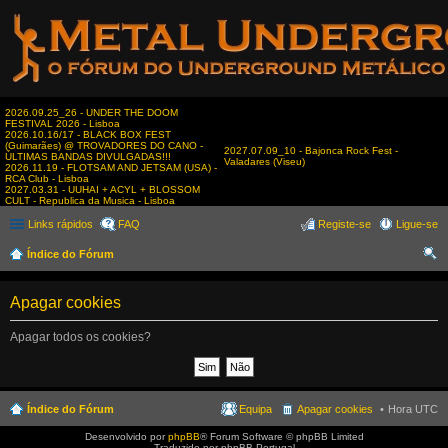
2026.09.25_26 - UNDER THE DOOM
FESTIVAL 2026 - Lisboa
2026.10.16/17 - BLACK BOX FEST
(Guimarães) @ TROVADORES DO CANO -
2027.07.09_10 - Bajonca Rock Fest -
ÚLTIMAS BANDAS DIVULGADAS!!!
Valadares (Viseu)
2026.11.19 - FLOTSAM AND JETSAM (USA) -
RCA Club - Lisboa
2027.03.31 - UUHAI + ACYL + BLOSSOM
CULT - Republica da Musica - Lisboa
Links rápidos
FAQ
Registe-se
Ligue-se
Índice do Fórum
es
Apagar cookies
qui
sar
Apagar todos os cookies?
Índice do Fórum
Equipa
Apagar cookies
Hora UTC
Desenvolvido por
phpBB
® Forum Software © phpBB Limited
Traduzido por phpBB Portugal