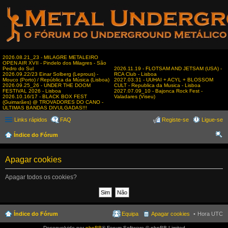
2026.08.21_23 - MILAGRE METALEIRO
OPEN AIR XVII - Pindelo dos Milagres - São
Pedro do Sul
2026.11.19 - FLOTSAM AND JETSAM (USA) -
2026.09.22/23 Einar Solberg (Leprous) -
RCA Club - Lisboa
Mouco (Porto) / República da Música (Lisboa)
2027.03.31 - UUHAI + ACYL + BLOSSOM
2026.09.25_26 - UNDER THE DOOM
CULT - Republica da Musica - Lisboa
FESTIVAL 2026 - Lisboa
2027.07.09_10 - Bajonca Rock Fest -
2026.10.16/17 - BLACK BOX FEST
Valadares (Viseu)
(Guimarães) @ TROVADORES DO CANO -
ÚLTIMAS BANDAS DIVULGADAS!!!
Links rápidos
FAQ
Registe-se
Ligue-se
Índice do Fórum
es
Apagar cookies
qui
sar
Apagar todos os cookies?
Índice do Fórum
Equipa
Apagar cookies
Hora UTC
Desenvolvido por
phpBB
® Forum Software © phpBB Limited