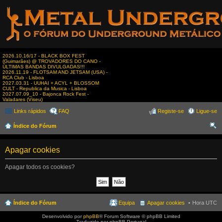
2026.10.16/17 - BLACK BOX FEST
(Guimarães) @ TROVADORES DO CANO -
ÚLTIMAS BANDAS DIVULGADAS!!!
2026.11.19 - FLOTSAM AND JETSAM (USA) -
RCA Club - Lisboa
2027.03.31 - UUHAI + ACYL + BLOSSOM
CULT - Republica da Musica - Lisboa
2027.07.09_10 - Bajonca Rock Fest -
Valadares (Viseu)
Links rápidos
FAQ
Registe-se
Ligue-se
Índice do Fórum
es
Apagar cookies
qui
sar
Apagar todos os cookies?
Índice do Fórum
Equipa
Apagar cookies
Hora UTC
Desenvolvido por
phpBB
® Forum Software © phpBB Limited
Traduzido por phpBB Portugal