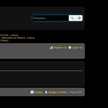
A Club - Lisboa
Republica da Musica - Lisboa
(Viseu)
Registe-se
Ligue-se
Equipa
Apagar cookies
Hora UTC