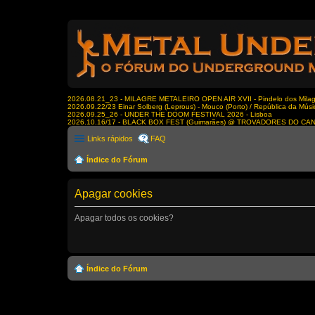
2026.08.21_23 - MILAGRE METALEIRO OPEN AIR XVII - Pindelo dos Milagr
2026.09.22/23 Einar Solberg (Leprous) - Mouco (Porto) / República da Músi
2026.09.25_26 - UNDER THE DOOM FESTIVAL 2026 - Lisboa
2026.10.16/17 - BLACK BOX FEST (Guimarães) @ TROVADORES DO CA
Links rápidos
FAQ
Índice do Fórum
Apagar cookies
Apagar todos os cookies?
Índice do Fórum