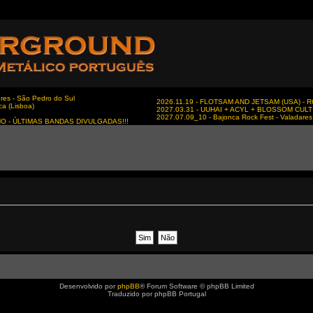
es - São Pedro do Sul
2026.11.19 - FLOTSAM AND JETSAM (USA) - RC
ca (Lisboa)
2027.03.31 - UUHAI + ACYL + BLOSSOM CULT - 
2027.07.09_10 - Bajonca Rock Fest - Valadares 
NO - ÚLTIMAS BANDAS DIVULGADAS!!!
Desenvolvido por
phpBB
® Forum Software © phpBB Limited
Traduzido por phpBB Portugal