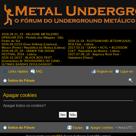
2026.08.21_23 - MILAGRE METALEIRO
OPEN AIR XVII - Pindelo dos Milagres - São
Pedro do Sul
2026.11.19 - FLOTSAM AND JETSAM (USA) -
2026.09.22/23 Einar Solberg (Leprous) -
RCA Club - Lisboa
Mouco (Porto) / República da Música (Lisboa)
2027.03.31 - UUHAI + ACYL + BLOSSOM
2026.09.25_26 - UNDER THE DOOM
CULT - Republica da Musica - Lisboa
FESTIVAL 2026 - Lisboa
2027.07.09_10 - Bajonca Rock Fest -
2026.10.16/17 - BLACK BOX FEST
Valadares (Viseu)
(Guimarães) @ TROVADORES DO CANO -
ÚLTIMAS BANDAS DIVULGADAS!!!
Links rápidos
FAQ
Registe-se
Ligue-se
Índice do Fórum
es
Apagar cookies
qui
sar
Apagar todos os cookies?
Índice do Fórum
Equipa
Apagar cookies
Hora UTC
Desenvolvido por
phpBB
® Forum Software © phpBB Limited