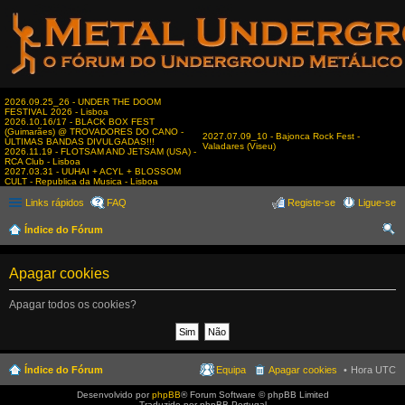
2026.09.25_26 - UNDER THE DOOM
FESTIVAL 2026 - Lisboa
2026.10.16/17 - BLACK BOX FEST
(Guimarães) @ TROVADORES DO CANO -
2027.07.09_10 - Bajonca Rock Fest -
ÚLTIMAS BANDAS DIVULGADAS!!!
Valadares (Viseu)
2026.11.19 - FLOTSAM AND JETSAM (USA) -
RCA Club - Lisboa
2027.03.31 - UUHAI + ACYL + BLOSSOM
CULT - Republica da Musica - Lisboa
Links rápidos
FAQ
Registe-se
Ligue-se
Índice do Fórum
es
Apagar cookies
qui
sar
Apagar todos os cookies?
Índice do Fórum
Equipa
Apagar cookies
Hora UTC
Desenvolvido por
phpBB
® Forum Software © phpBB Limited
Traduzido por phpBB Portugal